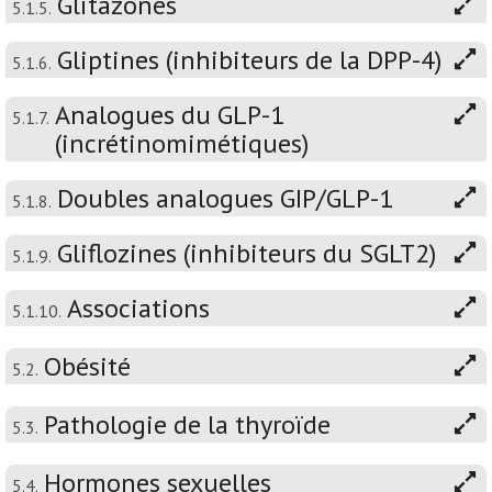
Glitazones
5.1.5.
Gliptines (inhibiteurs de la DPP-4)
5.1.6.
Analogues du GLP-1
5.1.7.
(incrétinomimétiques)
Doubles analogues GIP/GLP-1
5.1.8.
Gliflozines (inhibiteurs du SGLT2)
5.1.9.
Associations
5.1.10.
Obésité
5.2.
Pathologie de la thyroïde
5.3.
Hormones sexuelles
5.4.