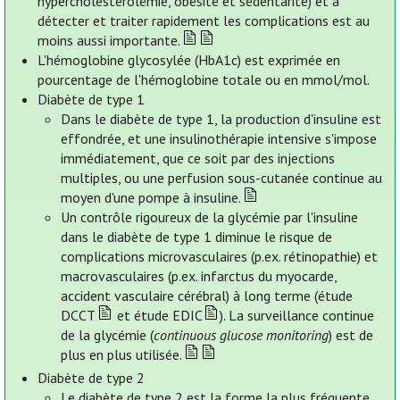
hypercholestérolémie, obésité et sédentarité) et à
détecter et traiter rapidement les complications est au
moins aussi importante.
L'hémoglobine glycosylée (HbA1c) est exprimée en
pourcentage de l'hémoglobine totale ou en mmol/mol.
Diabète de type 1
Dans le diabète de type 1, la production d'insuline est
effondrée, et une insulinothérapie intensive s'impose
immédiatement, que ce soit par des injections
multiples, ou une perfusion sous-cutanée continue au
moyen d'une pompe à insuline.
Un contrôle rigoureux de la glycémie par l'insuline
dans le diabète de type 1 diminue le risque de
complications microvasculaires (p.ex. rétinopathie) et
macrovasculaires (p.ex. infarctus du myocarde,
accident vasculaire cérébral) à long terme (étude
DCCT
et étude EDIC
). La surveillance continue
de la glycémie (
continuous glucose monitoring
) est de
plus en plus utilisée.
Diabète de type 2
Le diabète de type 2 est la forme la plus fréquente