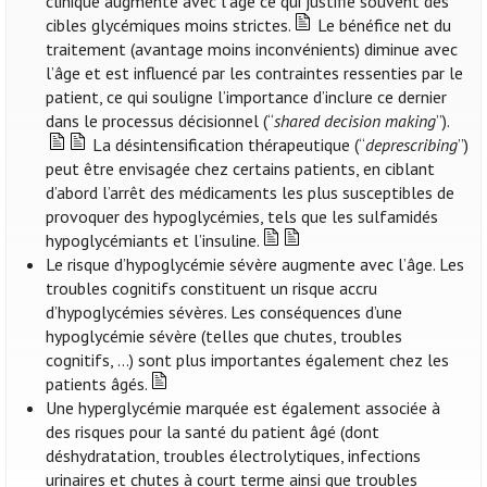
clinique augmente avec l’âge ce qui justifie souvent des
cibles glycémiques moins strictes.
Le bénéfice net du
traitement (avantage moins inconvénients) diminue avec
l’âge et est influencé par les contraintes ressenties par le
patient, ce qui souligne l’importance d’inclure ce dernier
dans le processus décisionnel (“
shared decision making
”).
La désintensification thérapeutique (“
deprescribing
”)
peut être envisagée chez certains patients, en ciblant
d’abord l’arrêt des médicaments les plus susceptibles de
provoquer des hypoglycémies, tels que les sulfamidés
hypoglycémiants et l’insuline.
Le risque d’hypoglycémie sévère augmente avec l’âge. Les
troubles cognitifs constituent un risque accru
d’hypoglycémies sévères. Les conséquences d’une
hypoglycémie sévère (telles que chutes, troubles
cognitifs, …) sont plus importantes également chez les
patients âgés.
Une hyperglycémie marquée est également associée à
des risques pour la santé du patient âgé (dont
déshydratation, troubles électrolytiques, infections
urinaires et chutes à court terme ainsi que troubles