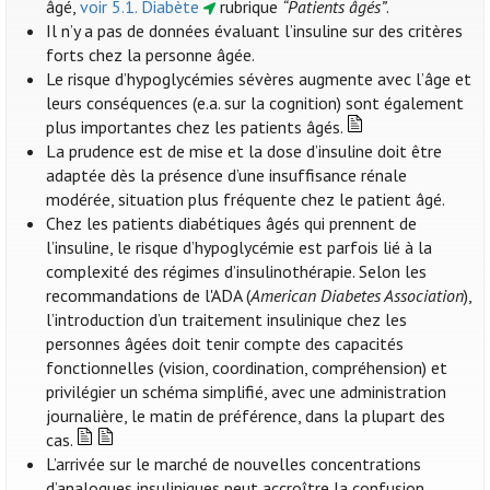
âgé,
voir 5.1. Diabète
rubrique
“Patients âgés”
.
Il n’y a pas de données évaluant l’insuline sur des critères
forts chez la personne âgée.
Le risque d’hypoglycémies sévères augmente avec l’âge et
leurs conséquences (e.a. sur la cognition) sont également
plus importantes chez les patients âgés.
La prudence est de mise et la dose d’insuline doit être
adaptée dès la présence d’une insuffisance rénale
modérée, situation plus fréquente chez le patient âgé.
Chez les patients diabétiques âgés qui prennent de
l’insuline, le risque d’hypoglycémie est parfois lié à la
complexité des régimes d’insulinothérapie. Selon les
recommandations de l'ADA (
American Diabetes Association
),
l’introduction d’un traitement insulinique chez les
personnes âgées doit tenir compte des capacités
fonctionnelles (vision, coordination, compréhension) et
privilégier un schéma simplifié, avec une administration
journalière, le matin de préférence, dans la plupart des
cas.
L’arrivée sur le marché de nouvelles concentrations
d’analogues insuliniques peut accroître la confusion,