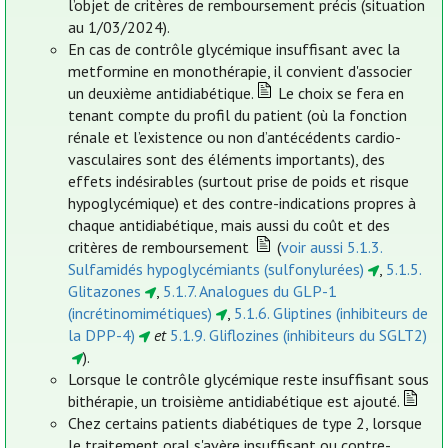
l’objet de critères de remboursement précis (situation
au 1/03/2024).
En cas de contrôle glycémique insuffisant avec la
metformine en monothérapie, il convient d'associer
un deuxième antidiabétique.
Le choix se fera en
tenant compte du profil du patient (où la fonction
rénale et l’existence ou non d’antécédents cardio-
vasculaires sont des éléments importants), des
effets indésirables (surtout prise de poids et risque
hypoglycémique) et des contre-indications propres à
chaque antidiabétique, mais aussi du coût et des
critères de remboursement
(
voir aussi 5.1.3.
Sulfamidés hypoglycémiants (sulfonylurées)
,
5.1.5.
Glitazones
,
5.1.7. Analogues du GLP-1
(incrétinomimétiques)
,
5.1.6. Gliptines (inhibiteurs de
la DPP-4)
et
5.1.9. Gliflozines (inhibiteurs du SGLT2)
).
Lorsque le contrôle glycémique reste insuffisant sous
bithérapie, un troisième antidiabétique est ajouté.
Chez certains patients diabétiques de type 2, lorsque
le traitement oral s'avère insuffisant ou contre-