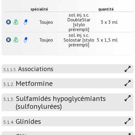
spécialité
quantité
sol. inj. s.c.
DoubleStar
Toujeo
3 x 3 ml
[stylo
prérempli]
sol. inj. s.c.
Toujeo
Solostar [stylo
5 x 1,5 ml
prérempli]
Associations
5.1.1.5.
Metformine
5.1.2.
Sulfamidés hypoglycémiants
5.1.3.
(sulfonylurées)
Glinides
5.1.4.