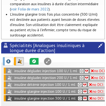
comparaison aux insulines à durée d’action intermédiaire
(
voir Folia de mars 2022
).
L'insuline glargine trois fois plus concentrée (300 U/ml)
est destinée aux patients ayant besoin de doses élevées
d'insuline. Son utilisation doit être clairement expliquée
au patient et/ou à l'infirmier, compte tenu du risque de
surdosage accidentel.
Spécialités [Analogues insuliniques à
longue durée d'action]
insuline dégludec injection 100 U / 1 ml
no DCI:
insuline dégludec injection 200 U / 1 ml
no DCI:
insuline détémir injection 100 U / 1 ml
no DCI: 
insuline glargine injection 100 U / 1 ml
no DCI: 
insuline glargine injection 300 U / 1 ml
no DCI: 