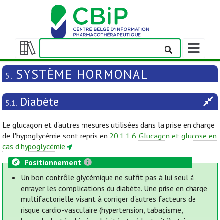
Afficher/m
la
Afficher/masquer
barre
la
SYSTÈME HORMONAL
5.
de
table
navigation
des
Diabète
matières
5.1.
Le glucagon et d'autres mesures utilisées dans la prise en charge
de l'hypoglycémie sont repris en
20.1.1.6. Glucagon et glucose en
cas d'hypoglycémie
Positionnement
Un bon contrôle glycémique ne suffit pas à lui seul à
enrayer les complications du diabète. Une prise en charge
multifactorielle visant à corriger d'autres facteurs de
risque cardio-vasculaire (hypertension, tabagisme,