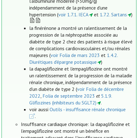
l’albuminurie modérée (>30mg/g)
indépendamment de la présence d’une
hypertension (
voir 1.7.1. IECA
et
1.7.2. Sartans
)
la finérénone a montré un ralentissement de la
progression de la néphropathie associée au
diabète de type 2 chez des patients à risque élevé
de complications cardiovasculaires et/ou rénales
majeures (
voir Folia de mars 2023
et
1.4.2.
Diurétiques d'épargne potassique
)
la dapagliflozine et l’empagliflozine ont montré
un ralentissement de la progression de la maladie
rénale chronique, indépendamment de la présence
d’un diabète de type 2 (
voir Folia de décembre
2022
,
Folia de septembre 2023
et
5.1.9.
Gliflozines (inhibiteurs du SGLT2)
.
voir aussi
Outils - insuffisance rénale chronique
.
Insuffisance cardiaque chronique: la dapagliflozine et
l’empagliflozine ont montré un bénéfice en
traitement adjuvant dans l’insuffisance cardiaque