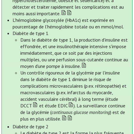
hypercholestérolémie, obésité et sédentarité) et à
détecter et traiter rapidement les complications est au
moins aussi importante.
L'hémoglobine glycosylée (HbA1c) est exprimée en
pourcentage de l'hémoglobine totale ou en mmol/mol.
Diabète de type 1
Dans le diabète de type 1, la production d'insuline est
effondrée, et une insulinothérapie intensive s'impose
immédiatement, que ce soit par des injections
multiples, ou une perfusion sous-cutanée continue au
moyen d'une pompe à insuline.
Un contrôle rigoureux de la glycémie par l'insuline
dans le diabète de type 1 diminue le risque de
complications microvasculaires (p.ex. rétinopathie) et
macrovasculaires (p.ex. infarctus du myocarde,
accident vasculaire cérébral) à long terme (étude
DCCT
et étude EDIC
). La surveillance continue
de la glycémie (
continuous glucose monitoring
) est de
plus en plus utilisée.
Diabète de type 2
Le diabète de type 2 est la forme la plus fréquente