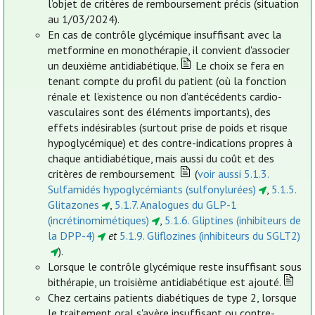
l’objet de critères de remboursement précis (situation
au 1/03/2024).
En cas de contrôle glycémique insuffisant avec la
metformine en monothérapie, il convient d'associer
un deuxième antidiabétique.
Le choix se fera en
tenant compte du profil du patient (où la fonction
rénale et l’existence ou non d’antécédents cardio-
vasculaires sont des éléments importants), des
effets indésirables (surtout prise de poids et risque
hypoglycémique) et des contre-indications propres à
chaque antidiabétique, mais aussi du coût et des
critères de remboursement
(
voir aussi 5.1.3.
Sulfamidés hypoglycémiants (sulfonylurées)
,
5.1.5.
Glitazones
,
5.1.7. Analogues du GLP-1
(incrétinomimétiques)
,
5.1.6. Gliptines (inhibiteurs de
la DPP-4)
et
5.1.9. Gliflozines (inhibiteurs du SGLT2)
).
Lorsque le contrôle glycémique reste insuffisant sous
bithérapie, un troisième antidiabétique est ajouté.
Chez certains patients diabétiques de type 2, lorsque
le traitement oral s'avère insuffisant ou contre-