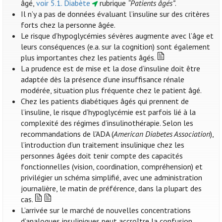
âgé,
voir 5.1. Diabète
rubrique
“Patients âgés”
.
Il n’y a pas de données évaluant l’insuline sur des critères
forts chez la personne âgée.
Le risque d’hypoglycémies sévères augmente avec l’âge et
leurs conséquences (e.a. sur la cognition) sont également
plus importantes chez les patients âgés.
La prudence est de mise et la dose d’insuline doit être
adaptée dès la présence d’une insuffisance rénale
modérée, situation plus fréquente chez le patient âgé.
Chez les patients diabétiques âgés qui prennent de
l’insuline, le risque d’hypoglycémie est parfois lié à la
complexité des régimes d’insulinothérapie. Selon les
recommandations de l'ADA (
American Diabetes Association
),
l’introduction d’un traitement insulinique chez les
personnes âgées doit tenir compte des capacités
fonctionnelles (vision, coordination, compréhension) et
privilégier un schéma simplifié, avec une administration
journalière, le matin de préférence, dans la plupart des
cas.
L’arrivée sur le marché de nouvelles concentrations
d’analogues insuliniques peut accroître la confusion,