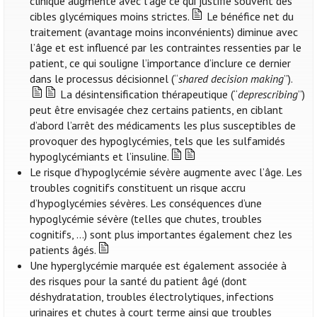
clinique augmente avec l’âge ce qui justifie souvent des
cibles glycémiques moins strictes.
Le bénéfice net du
traitement (avantage moins inconvénients) diminue avec
l’âge et est influencé par les contraintes ressenties par le
patient, ce qui souligne l’importance d’inclure ce dernier
dans le processus décisionnel (“
shared decision making
”).
La désintensification thérapeutique (“
deprescribing
”)
peut être envisagée chez certains patients, en ciblant
d’abord l’arrêt des médicaments les plus susceptibles de
provoquer des hypoglycémies, tels que les sulfamidés
hypoglycémiants et l’insuline.
Le risque d’hypoglycémie sévère augmente avec l’âge. Les
troubles cognitifs constituent un risque accru
d’hypoglycémies sévères. Les conséquences d’une
hypoglycémie sévère (telles que chutes, troubles
cognitifs, …) sont plus importantes également chez les
patients âgés.
Une hyperglycémie marquée est également associée à
des risques pour la santé du patient âgé (dont
déshydratation, troubles électrolytiques, infections
urinaires et chutes à court terme ainsi que troubles