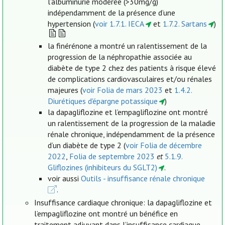
l’albuminurie modérée (>30mg/g)
indépendamment de la présence d’une
hypertension (
voir 1.7.1. IECA
et
1.7.2. Sartans
)
la finérénone a montré un ralentissement de la
progression de la néphropathie associée au
diabète de type 2 chez des patients à risque élevé
de complications cardiovasculaires et/ou rénales
majeures (
voir Folia de mars 2023
et
1.4.2.
Diurétiques d'épargne potassique
)
la dapagliflozine et l’empagliflozine ont montré
un ralentissement de la progression de la maladie
rénale chronique, indépendamment de la présence
d’un diabète de type 2 (
voir Folia de décembre
2022
,
Folia de septembre 2023
et
5.1.9.
Gliflozines (inhibiteurs du SGLT2)
.
voir aussi
Outils - insuffisance rénale chronique
.
Insuffisance cardiaque chronique: la dapagliflozine et
l’empagliflozine ont montré un bénéfice en
traitement adjuvant dans l’insuffisance cardiaque