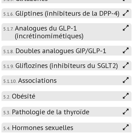
Gliptines (inhibiteurs de la DPP-4)
5.1.6.
Analogues du GLP-1
5.1.7.
(incrétinomimétiques)
Doubles analogues GIP/GLP-1
5.1.8.
Gliflozines (inhibiteurs du SGLT2)
5.1.9.
Associations
5.1.10.
Obésité
5.2.
Pathologie de la thyroïde
5.3.
Hormones sexuelles
5.4.