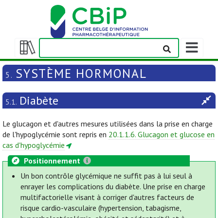
Afficher/m
la
Afficher/masquer
barre
la
SYSTÈME HORMONAL
5.
de
table
navigation
des
Diabète
matières
5.1.
Le glucagon et d'autres mesures utilisées dans la prise en charge
de l'hypoglycémie sont repris en
20.1.1.6. Glucagon et glucose en
cas d'hypoglycémie
Positionnement
Un bon contrôle glycémique ne suffit pas à lui seul à
enrayer les complications du diabète. Une prise en charge
multifactorielle visant à corriger d'autres facteurs de
risque cardio-vasculaire (hypertension, tabagisme,