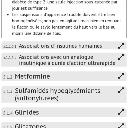
diabète de type 2, une seule injection sous-cutanée par
jour est suffisante.
Les suspensions d’apparence trouble doivent être bien
homogénéisées, non pas en agitant mais bien en remuant
le flacon ou le stylo lentement du haut vers le bas au
moins une dizaine de fois.
Associations d'insulines humaines
5.1.1.5.1.
Associations avec un analogue
5.1.1.5.2.
insulinique à durée d'action ultrarapide
Metformine
5.1.2.
Sulfamidés hypoglycémiants
5.1.3.
(sulfonylurées)
Glinides
5.1.4.
Glitazones
5.1.5.