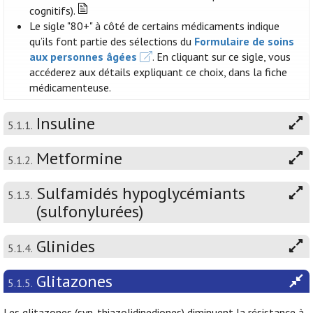
cognitifs).
Le sigle "80+" à côté de certains médicaments indique
qu’ils font partie des sélections du
Formulaire de soins
aux personnes âgées
. En cliquant sur ce sigle, vous
accéderez aux détails expliquant ce choix, dans la fiche
médicamenteuse.
Insuline
5.1.1.
Metformine
5.1.2.
Sulfamidés hypoglycémiants
5.1.3.
(sulfonylurées)
Glinides
5.1.4.
Glitazones
5.1.5.
Les glitazones (syn. thiazolidinediones) diminuent la résistance à