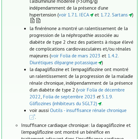
l’albuminurie modérée (>30mg/g)
indépendamment de la présence d’une
hypertension (
voir 1.7.1. IECA
et
1.7.2. Sartans
)
la finérénone a montré un ralentissement de la
progression de la néphropathie associée au
diabète de type 2 chez des patients à risque élevé
de complications cardiovasculaires et/ou rénales
majeures (
voir Folia de mars 2023
et
1.4.2.
Diurétiques d'épargne potassique
)
la dapagliflozine et l’empagliflozine ont montré
un ralentissement de la progression de la maladie
rénale chronique, indépendamment de la présence
d’un diabète de type 2 (
voir Folia de décembre
2022
,
Folia de septembre 2023
et
5.1.9.
Gliflozines (inhibiteurs du SGLT2)
.
voir aussi
Outils - insuffisance rénale chronique
.
Insuffisance cardiaque chronique: la dapagliflozine et
l’empagliflozine ont montré un bénéfice en
traitement adjuvant dans l’insuffisance cardiaque