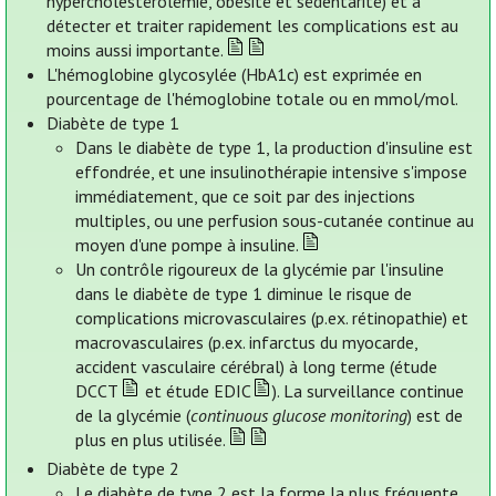
hypercholestérolémie, obésité et sédentarité) et à
détecter et traiter rapidement les complications est au
moins aussi importante.
L'hémoglobine glycosylée (HbA1c) est exprimée en
pourcentage de l'hémoglobine totale ou en mmol/mol.
Diabète de type 1
Dans le diabète de type 1, la production d'insuline est
effondrée, et une insulinothérapie intensive s'impose
immédiatement, que ce soit par des injections
multiples, ou une perfusion sous-cutanée continue au
moyen d'une pompe à insuline.
Un contrôle rigoureux de la glycémie par l'insuline
dans le diabète de type 1 diminue le risque de
complications microvasculaires (p.ex. rétinopathie) et
macrovasculaires (p.ex. infarctus du myocarde,
accident vasculaire cérébral) à long terme (étude
DCCT
et étude EDIC
). La surveillance continue
de la glycémie (
continuous glucose monitoring
) est de
plus en plus utilisée.
Diabète de type 2
Le diabète de type 2 est la forme la plus fréquente