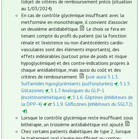
l’objet de critères de remboursement précis (situation
au 1/03/2024).
En cas de contrôle glycémique insuffisant avec la
metformine en monothérapie, il convient d'associer
un deuxième antidiabétique.
Le choix se fera en
tenant compte du profil du patient (où la fonction
rénale et l’existence ou non d’antécédents cardio-
vasculaires sont des éléments importants), des
effets indésirables (surtout prise de poids et risque
hypoglycémique) et des contre-indications propres à
chaque antidiabétique, mais aussi du coût et des
critères de remboursement
(
voir aussi 5.1.3.
Sulfamidés hypoglycémiants (sulfonylurées)
,
5.1.5.
Glitazones
,
5.1.7. Analogues du GLP-1
(incrétinomimétiques)
,
5.1.6. Gliptines (inhibiteurs de
la DPP-4)
et
5.1.9. Gliflozines (inhibiteurs du SGLT2)
).
Lorsque le contrôle glycémique reste insuffisant sous
bithérapie, un troisième antidiabétique est ajouté.
Chez certains patients diabétiques de type 2, lorsque
le traitement oral s'avère insuffisant ou contre-