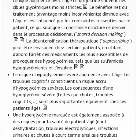
clinique augmente avec l’âge ce qui justifie souvent des
cibles glycémiques moins strictes.
Le bénéfice net du
traitement (avantage moins inconvénients) diminue avec
l’âge et est influencé par les contraintes ressenties par le
patient, ce qui souligne l’importance d’inclure ce dernier
dans le processus décisionnel (“
shared decision making
”).
La désintensification thérapeutique (“
deprescribing
”)
peut être envisagée chez certains patients, en ciblant
d’abord l’arrêt des médicaments les plus susceptibles de
provoquer des hypoglycémies, tels que les sulfamidés
hypoglycémiants et l’insuline.
Le risque d’hypoglycémie sévère augmente avec l’âge. Les
troubles cognitifs constituent un risque accru
d’hypoglycémies sévères. Les conséquences d’une
hypoglycémie sévère (telles que chutes, troubles
cognitifs, …) sont plus importantes également chez les
patients âgés.
Une hyperglycémie marquée est également associée à
des risques pour la santé du patient âgé (dont
déshydratation, troubles électrolytiques, infections
urinaires et chutes à court terme ainsi que troubles