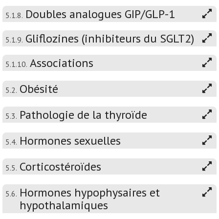
Doubles analogues GIP/GLP-1
5.1.8.
Gliflozines (inhibiteurs du SGLT2)
5.1.9.
Associations
5.1.10.
Obésité
5.2.
Pathologie de la thyroïde
5.3.
Hormones sexuelles
5.4.
Corticostéroïdes
5.5.
Hormones hypophysaires et
5.6.
hypothalamiques