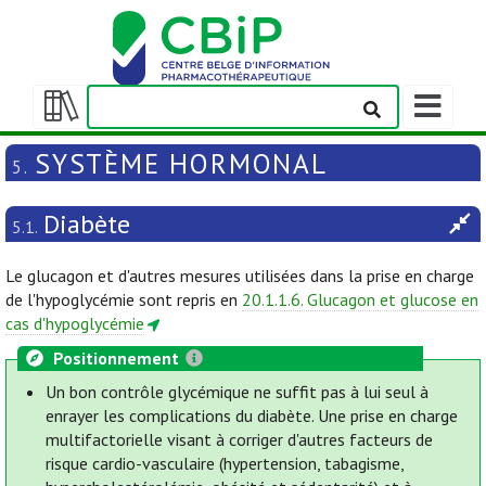
Afficher/m
la
Afficher/masquer
barre
la
SYSTÈME HORMONAL
5.
de
table
navigation
des
Diabète
matières
5.1.
Le glucagon et d'autres mesures utilisées dans la prise en charge
de l'hypoglycémie sont repris en
20.1.1.6. Glucagon et glucose en
cas d'hypoglycémie
Positionnement
Un bon contrôle glycémique ne suffit pas à lui seul à
enrayer les complications du diabète. Une prise en charge
multifactorielle visant à corriger d'autres facteurs de
risque cardio-vasculaire (hypertension, tabagisme,