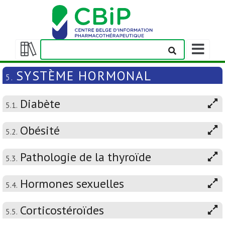
Afficher/m
la
Afficher/masquer
barre
la
SYSTÈME HORMONAL
5.
de
table
navigation
des
Diabète
matières
5.1.
Obésité
5.2.
Pathologie de la thyroïde
5.3.
Hormones sexuelles
5.4.
Corticostéroïdes
5.5.