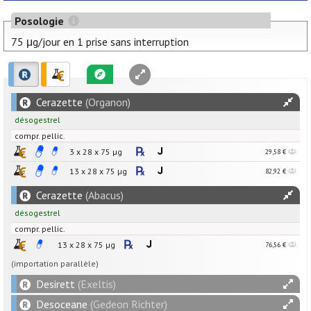
Posologie
75 μg/jour en 1 prise sans interruption
Cerazette
(Organon)
désogestrel
compr. pellic.
3 x 28 x
75
µg
29,58 €
13 x 28 x
75
µg
82,92 €
Cerazette
(Abacus)
désogestrel
compr. pellic.
13 x 28 x
75
µg
76,56 €
(importation parallèle)
Desirett
(Exeltis)
Desoceane
(Gedeon Richter)