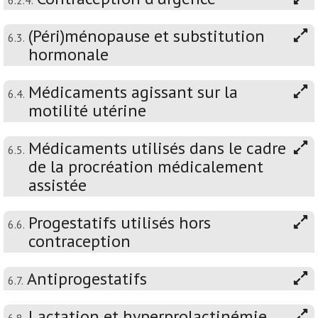
6.2.4.
(Péri)ménopause et substitution
6.3.
hormonale
Médicaments agissant sur la
6.4.
motilité utérine
Médicaments utilisés dans le cadre
6.5.
de la procréation médicalement
assistée
Progestatifs utilisés hors
6.6.
contraception
Antiprogestatifs
6.7.
Lactation et hyperprolactinémie