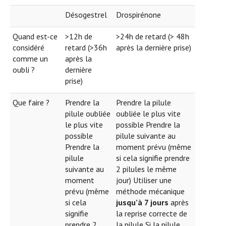
Désogestrel
Drospirénone
Quand est-ce
>12h de
>24h de retard (> 48h
considéré
retard (>36h
après la dernière prise)
comme un
après la
oubli ?
dernière
prise)
Que faire ?
Prendre la
Prendre la pilule
pilule oubliée
oubliée le plus vite
le plus vite
possible Prendre la
possible
pilule suivante au
Prendre la
moment prévu (même
pilule
si cela signifie prendre
suivante au
2 pilules le même
moment
jour) Utiliser une
prévu (même
méthode mécanique
si cela
jusqu’à 7 jours
après
signifie
la reprise correcte de
prendre 2
la pilule Si la pilule