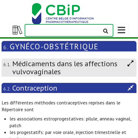
Afficher/m
la
Afficher/masquer
barre
la
GYNÉCO-OBSTÉTRIQUE
6.
de
table
navigation
des
Médicaments dans les affections
matières
6.1.
vulvovaginales
Contraception
6.2.
Les différentes méthodes contraceptives reprises dans le
Répertoire sont
les associations estroprogestatives: pilule, anneau vaginal,
patch
les progestatifs: par voie orale, injection trimestrielle et