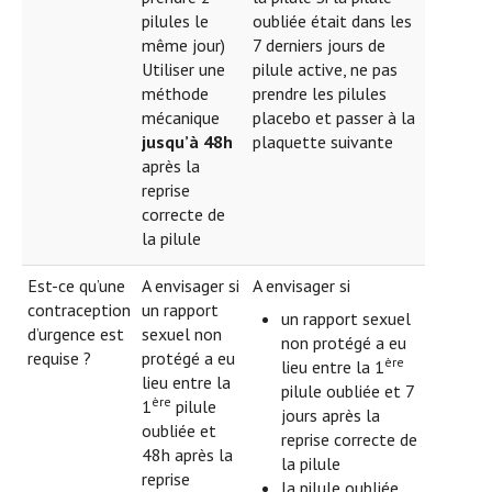
pilules le
oubliée était dans les
même jour)
7 derniers jours de
Utiliser une
pilule active, ne pas
méthode
prendre les pilules
mécanique
placebo et passer à la
jusqu’à 48h
plaquette suivante
après la
reprise
correcte de
la pilule
Est-ce qu’une
A envisager si
A envisager si
contraception
un rapport
un rapport sexuel
d’urgence est
sexuel non
non protégé a eu
requise ?
protégé a eu
ère
lieu entre la 1
lieu entre la
pilule oubliée et 7
ère
1
pilule
jours après la
oubliée et
reprise correcte de
48h après la
la pilule
reprise
la pilule oubliée