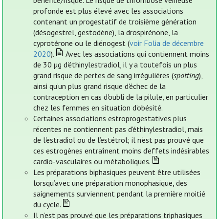
bénéfice/risque. Le risque de thrombose veineuse
profonde est plus élevé avec les associations
contenant un progestatif de troisième génération
(désogestrel, gestodène), la drospirénone, la
cyprotérone ou le diénogest (
voir Folia de décembre
2020
).
Avec les associations qui contiennent moins
de 30 µg d'éthinylestradiol, il y a toutefois un plus
grand risque de pertes de sang irrégulières (
spotting
),
ainsi qu’un plus grand risque d'échec de la
contraception en cas d'oubli de la pilule, en particulier
chez les femmes en situation d’obésité.
Certaines associations estroprogestatives plus
récentes ne contiennent pas d'éthinylestradiol, mais
de l'estradiol ou de l’estétrol; il n'est pas prouvé que
ces estrogènes entraînent moins d'effets indésirables
cardio-vasculaires ou métaboliques.
Les préparations biphasiques peuvent être utilisées
lorsqu’avec une préparation monophasique, des
saignements surviennent pendant la première moitié
du cycle.
Il n’est pas prouvé que les préparations triphasiques