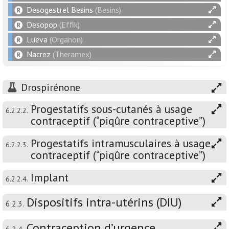
Desogestrel Besins
(Besins)
Desopop
(Effik)
Lueva
(Organon)
Nacrez
(Theramex)
Drospirénone
Progestatifs sous-cutanés à usage
6.2.2.2.
contraceptif (“piqûre contraceptive”)
Progestatifs intramusculaires à usage
6.2.2.3.
contraceptif (“piqûre contraceptive”)
Implant
6.2.2.4.
Dispositifs intra-utérins (DIU)
6.2.3.
Contraception d’urgence