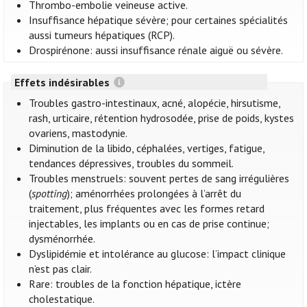
Thrombo-embolie veineuse active.
Insuffisance hépatique sévère; pour certaines spécialités
aussi tumeurs hépatiques (RCP).
Drospirénone: aussi insuffisance rénale aiguë ou sévère.
Effets indésirables
Troubles gastro-intestinaux, acné, alopécie, hirsutisme,
rash, urticaire, rétention hydrosodée, prise de poids, kystes
ovariens, mastodynie.
Diminution de la libido, céphalées, vertiges, fatigue,
tendances dépressives, troubles du sommeil.
Troubles menstruels: souvent pertes de sang irrégulières
(
spotting
); aménorrhées prolongées à l’arrêt du
traitement, plus fréquentes avec les formes retard
injectables, les implants ou en cas de prise continue;
dysménorrhée.
Dyslipidémie et intolérance au glucose: l’impact clinique
n’est pas clair.
Rare: troubles de la fonction hépatique, ictère
cholestatique.