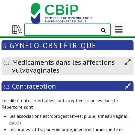
Afficher/m
la
Afficher/masquer
barre
la
GYNÉCO-OBSTÉTRIQUE
6.
de
table
navigation
des
Médicaments dans les affections
matières
6.1.
vulvovaginales
Contraception
6.2.
Les différentes méthodes contraceptives reprises dans le
Répertoire sont
les associations estroprogestatives: pilule, anneau vaginal,
patch
les progestatifs: par voie orale, injection trimestrielle et