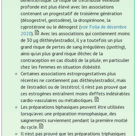
bénéfice/risque. Le risque de thrombose veineuse
profonde est plus élevé avec les associations
contenant un progestatif de troisième génération
(désogestrel, gestodène), la drospirénone, la
cyprotérone ou le diénogest (
voir Folia de décembre
2020
).
Avec les associations qui contiennent moins
de 30 µg d'éthinylestradiol, il y a toutefois un plus
grand risque de pertes de sang irrégulières (
spotting
),
ainsi qu’un plus grand risque d'échec de la
contraception en cas d'oubli de la pilule, en particulier
chez les femmes en situation d’obésité.
Certaines associations estroprogestatives plus
récentes ne contiennent pas d'éthinylestradiol, mais
de l'estradiol ou de l’estétrol; il n'est pas prouvé que
ces estrogènes entraînent moins d'effets indésirables
cardio-vasculaires ou métaboliques.
Les préparations biphasiques peuvent être utilisées
lorsqu’avec une préparation monophasique, des
saignements surviennent pendant la première moitié
du cycle.
Il n’est pas prouvé que les préparations triphasiques