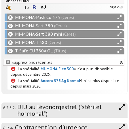
dispositif i.utér.
1 x
74,92 €
MI-MONA-Push Cu 375
(Ceres)
MI-MONA-Sert 380
(Ceres)
MI-MONA-Sert 380 mini
(Ceres)
MI-MONA-T 380
(Ceres)
T-Safe CU 380A QL
(Titus)
Suppressions récentes
La spécialité
MI-MONA-Flex 300
® n’est plus disponible
depuis décembre 2025.
La spécialité
Ancora 375 Ag Normal
® n’est plus disponible
depuis mars 2026.
DIU au lévonorgestrel (“stérilet
6.2.3.2.
hormonal”)
Contraception d’urgence
6.2.4.