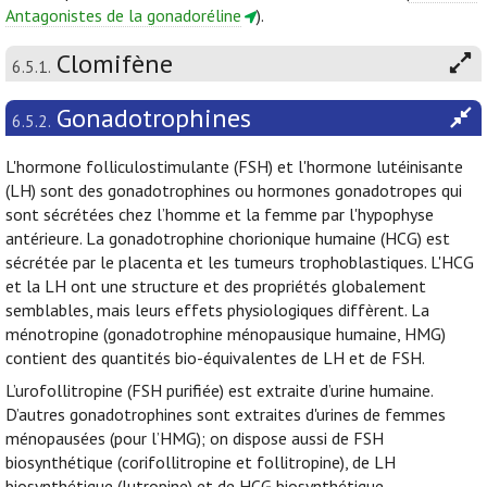
Antagonistes de la gonadoréline
).
Clomifène
6.5.1.
Gonadotrophines
6.5.2.
L'hormone folliculostimulante (FSH) et l'hormone lutéinisante
(LH) sont des gonadotrophines ou hormones gonadotropes qui
sont sécrétées chez l’homme et la femme par l'hypophyse
antérieure. La gonadotrophine chorionique humaine (HCG) est
sécrétée par le placenta et les tumeurs trophoblastiques. L'HCG
et la LH ont une structure et des propriétés globalement
semblables, mais leurs effets physiologiques diffèrent. La
ménotropine (gonadotrophine ménopausique humaine, HMG)
contient des quantités bio-équivalentes de LH et de FSH.
L’urofollitropine (FSH purifiée) est extraite d’urine humaine.
D’autres gonadotrophines sont extraites d'urines de femmes
ménopausées (pour l’HMG); on dispose aussi de FSH
biosynthétique (corifollitropine et follitropine), de LH
biosynthétique (lutropine) et de HCG biosynthétique