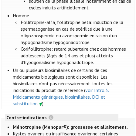
soutien de la phase lutéale, notamment en cas de
cycles induits artificiellement.
Homme
Follitropine-alfa, follitropine beta: induction de la
spermatogenèse en cas de stérilité due à une
oligozoospermie ou azoospermie en raison d’un
hypogonadisme hypogonadotrope.
Corifollitropine: retard pubertaire chez des hommes
adolescents (âgés de 14 ans et plus) atteints
d’hypogonadisme hypogonadotrope.
Un ou plusieurs biosimilaires de certains de ces
médicaments biologiques sont disponibles. Les
biosimilaires n'ont pas nécessairement toutes les
indications du produit de référence (
voir Intro.3.
Médicaments génériques, biosimilaires, DCI et
substitution
).
Contre-indications
Ménotropine (Menopur®): grossesse et allaitement.
Kystes ovariens ou insuffisance ovarienne, certaines