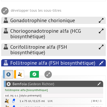
développer tous les sous-titres
Gonadotrophine chorionique
Choriogonadotropine alfa (HCG
biosynthétique)
Corifollitropine alfa (FSH
biosynthétique)
Follitropine alfa (FSH biosynthétique)
Bemfola
(Gedeon Richter)
follitropine alfa
[
biosynthétique
]
sol. inj. s.c. [stylo prérempli]
1 x
75
UI
/
0,125
ml
U.H.
[ 30 € ]