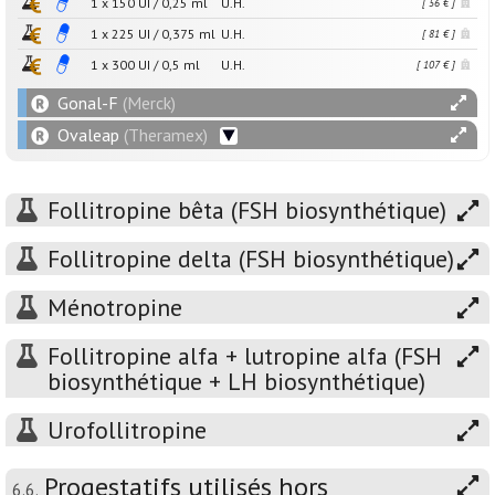
1 x
150
UI
/
0,25
ml
U.H.
[ 56 € ]
1 x
225
UI
/
0,375
ml
U.H.
[ 81 € ]
1 x
300
UI
/
0,5
ml
U.H.
[ 107 € ]
Gonal-F
(Merck)
Ovaleap
(Theramex)
Follitropine bêta (FSH biosynthétique)
Follitropine delta (FSH biosynthétique)
Ménotropine
Follitropine alfa + lutropine alfa (FSH
biosynthétique + LH biosynthétique)
Urofollitropine
Progestatifs utilisés hors
6.6.