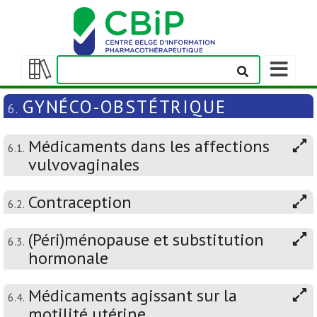
Afficher/m
la
Afficher/masquer
barre
la
GYNÉCO-OBSTÉTRIQUE
6.
de
table
navigation
des
Médicaments dans les affections
matières
6.1.
vulvovaginales
Contraception
6.2.
(Péri)ménopause et substitution
6.3.
hormonale
Médicaments agissant sur la
6.4.
motilité utérine