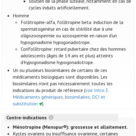
soutien de la phase lutéale, notamment en cas de
cycles induits artificiellement.
Homme
Follitropine-alfa, follitropine beta: induction de la
spermatogenèse en cas de stérilité due à une
oligozoospermie ou azoospermie en raison d’un
hypogonadisme hypogonadotrope.
Corifollitropine: retard pubertaire chez des hommes
adolescents (âgés de 14 ans et plus) atteints
d’hypogonadisme hypogonadotrope.
Un ou plusieurs biosimilaires de certains de ces
médicaments biologiques sont disponibles. Les
biosimilaires n'ont pas nécessairement toutes les
indications du produit de référence (
voir Intro.3.
Médicaments génériques, biosimilaires, DCI et
substitution
).
Contre-indications
Ménotropine (Menopur®): grossesse et allaitement.
Kystes ovariens ou insuffisance ovarienne, certaines