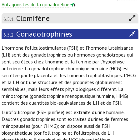
Antagonistes de la gonadoréline
).
Clomifène
6.5.1.
Gonadotrophines
6.5.2.
L'hormone folliculostimulante (FSH) et l'hormone lutéinisante
(LH) sont des gonadotrophines ou hormones gonadotropes qui
sont sécrétées chez l’homme et la femme par l'hypophyse
antérieure. La gonadotrophine chorionique humaine (HCG) est
sécrétée par le placenta et les tumeurs trophoblastiques. L'HCG
et la LH ont une structure et des propriétés globalement
semblables, mais leurs effets physiologiques diffèrent. La
ménotropine (gonadotrophine ménopausique humaine, HMG)
contient des quantités bio-équivalentes de LH et de FSH.
L’urofollitropine (FSH purifiée) est extraite d’urine humaine.
D’autres gonadotrophines sont extraites d'urines de femmes
ménopausées (pour l’HMG); on dispose aussi de FSH
biosynthétique (corifollitropine et follitropine), de LH
biosynthétique (lutropine) et de HCG biosynthétique