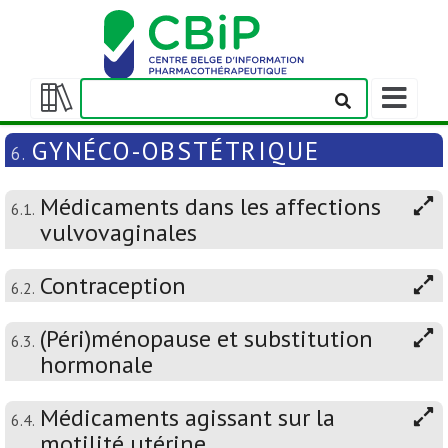
Afficher/m
la
Afficher/masquer
barre
la
GYNÉCO-OBSTÉTRIQUE
6.
de
table
navigation
des
Médicaments dans les affections
matières
6.1.
vulvovaginales
Contraception
6.2.
(Péri)ménopause et substitution
6.3.
hormonale
Médicaments agissant sur la
6.4.
motilité utérine