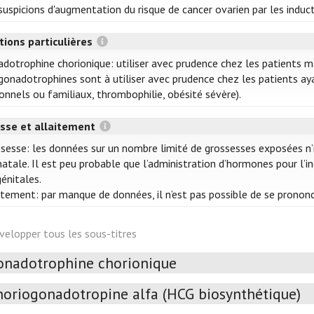
suspicions d'augmentation du risque de cancer ovarien par les induct
tions particulières
dotrophine chorionique: utiliser avec prudence chez les patients ma
gonadotrophines sont à utiliser avec prudence chez les patients a
onnels ou familiaux, thrombophilie, obésité sévère).
sse et allaitement
sesse: les données sur un nombre limité de grossesses exposées n’
atale. Il est peu probable que l’administration d’hormones pour l’
énitales.
itement: par manque de données, il n’est pas possible de se prononc
velopper tous les sous-titres
onadotrophine chorionique
horiogonadotropine alfa (HCG biosynthétique)