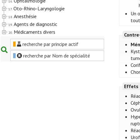
Ophtalmologie
16.
Oto-Rhino-Laryngologie
17.
Un o
Anesthésie
18.
tout
Agents de diagnostic
19.
Médicaments divers
20.
Contre
recherche par principe actif
Mén
Kyst
recherche par Nom de spécialité
tume
Cori
Chor
Effets
Réac
Céph
Ovul
Hype
rupt
Réac
Urof