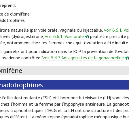
 reprend:
ate de clomifène
adotrophines.
rone naturelle (par voie orale, vaginale ou injectable,
voir 6.6.1. Vo
érivés (dydrogestérone,
voir 6.6.1. Voie orale
) peut être prescrite 
ée, notamment chez les femmes chez qui l'ovulation a été induite
et ganirelix ont pour indication dans le RCP la prévention de l’ovu
 ovarienne contrôlée (
voir 5.4.7. Antagonistes de la gonadoréline
)
omifène
nadotrophines
 folliculostimulante (FSH) et l'hormone lutéinisante (LH) sont d
 chez l’homme et la femme par l'hypophyse antérieure. La gonadotr
meurs trophoblastiques. L'HCG et la LH ont une structure et des p
iques diffèrent. La ménotropine (gonadotrophine ménopausique hum