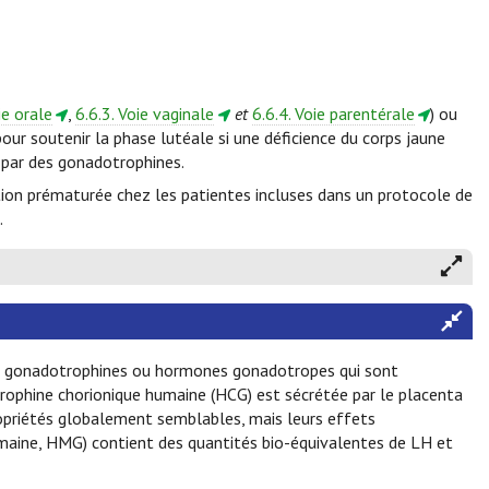
ie orale
,
6.6.3. Voie vaginale
et
6.6.4. Voie parentérale
) ou
pour soutenir la phase lutéale si une déficience du corps jaune
 par des gonadotrophines.
lation prématurée chez les patientes incluses dans un protocole de
.
es gonadotrophines ou hormones gonadotropes qui sont
ophine chorionique humaine (HCG) est sécrétée par le placenta
ropriétés globalement semblables, mais leurs effets
aine, HMG) contient des quantités bio-équivalentes de LH et