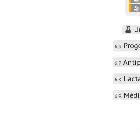
U
Proge
6.6.
Antip
6.7.
Lact
6.8.
Médi
6.9.