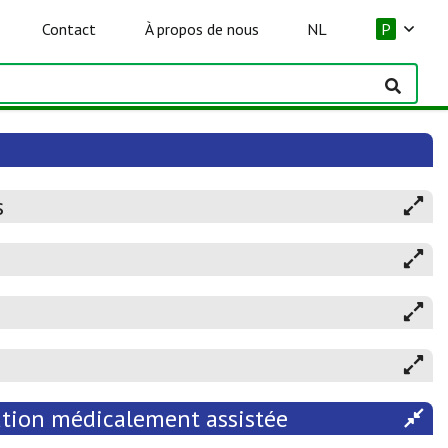
Contact
À propos de nous
NL
P
s
éation médicalement assistée