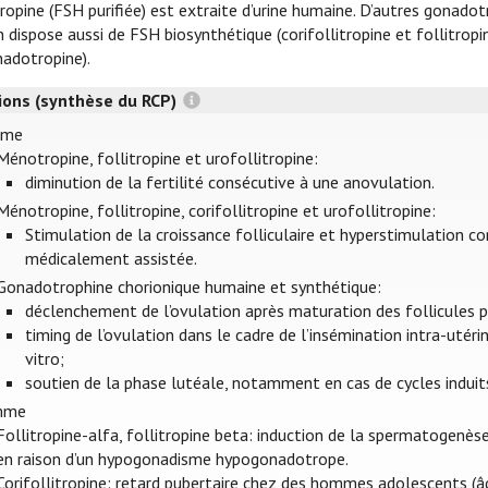
itropine (FSH purifiée) est extraite d’urine humaine. D’autres gona
 dispose aussi de FSH biosynthétique (corifollitropine et follitrop
nadotropine).
tions (synthèse du RCP)
mme
Ménotropine, follitropine et urofollitropine:
diminution de la fertilité consécutive à une anovulation.
Ménotropine, follitropine, corifollitropine et urofollitropine:
Stimulation de la croissance folliculaire et hyperstimulation co
médicalement assistée.
Gonadotrophine chorionique humaine et synthétique:
déclenchement de l’ovulation après maturation des follicules pa
timing de l’ovulation dans le cadre de l’insémination intra-utér
vitro;
soutien de la phase lutéale, notamment en cas de cycles induits
mme
Follitropine-alfa, follitropine beta: induction de la spermatogenè
en raison d’un hypogonadisme hypogonadotrope.
Corifollitropine: retard pubertaire chez des hommes adolescents (