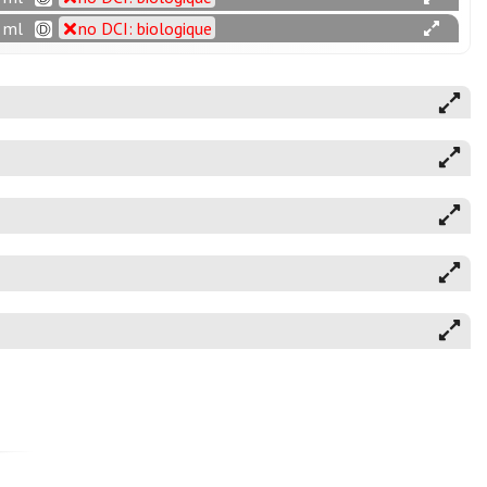
4 ml
no DCI: biologique