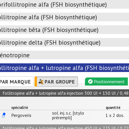
rifollitropine alfa (FSH biosynthétique)
llitropine alfa (FSH biosynthétique)
llitropine bêta (FSH biosynthétique)
llitropine delta (FSH biosynthétique)
énotropine
llitropine alfa + lutropine alfa (FSH biosynthé
PAR MARQUE
PAR GROUPE
Positionnement
follitropine alfa + lutropine alfa injection 300 UI + 150 UI / 0,4
spécialité
quantité
sol. inj. s.c. [stylo
Pergoveris
1 x 2 dos.
prérempli]
follitropine alfa + lutropine alfa injection 450 UI + 225 UI / 0,7