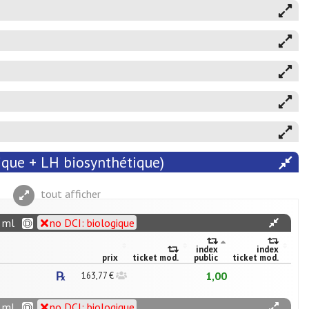
tique + LH biosynthétique)
tout afficher
8 ml
no DCI: biologique
index
index
prix
ticket mod.
public
ticket mod.
1,00
163,77 €
2 ml
no DCI: biologique