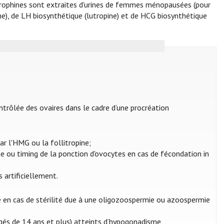
dotrophines sont extraites d'urines de femmes ménopausées (pour
ine), de LH biosynthétique (lutropine) et de HCG biosynthétique
ntrôlée des ovaires dans le cadre d’une procréation
r l'HMG ou la follitropine;
ine ou timing de la ponction d'ovocytes en cas de fécondation in
 artificiellement.
se en cas de stérilité due à une oligozoospermie ou azoospermie
âgés de 14 ans et plus) atteints d’hypogonadisme