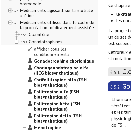
hormonale
Ce chapitre
Médicaments agissant sur la motilité
6.4.
le citr
utérine
les gon
Médicaments utilisés dans le cadre de
6.5.
la procréation médicalement assistée
La progesté
Clomifène
6.5.1.
un de ses d
Gonadotrophines
6.5.2.
est suspect
afficher tous les
Cetrorelix 
conditionnements
stimulation
Gonadotrophine chorionique
Choriogonadotropine alfa
Cl
6.5.1.
(HCG biosynthétique)
Corifollitropine alfa (FSH
Go
biosynthétique)
6.5.2.
Follitropine alfa (FSH
biosynthétique)
L'hormone
Follitropine bêta (FSH
sécrétées
biosynthétique)
et les tu
Follitropine delta (FSH
physiolog
biosynthétique)
de FSH.
Ménotropine