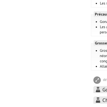
Les 
Précau
Gona
Les 
pers
Grosse
Gros
néon
cong
Alla
dé
G
C