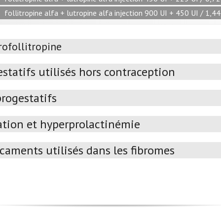
follitropine alfa + lutropine alfa injection 900 UI + 450 UI / 1,4
rofollitropine
statifs utilisés hors contraception
rogestatifs
ation et hyperprolactinémie
caments utilisés dans les fibromes