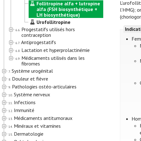
L’urofoll
Follitropine alfa + lutropine
alfa (FSH biosynthétique +
l’HMG); on
LH biosynthétique)
(choriogo
Urofollitropine
Indica
Progestatifs utilisés hors
6.6.
contraception
Fe
Antiprogestatifs
6.7.
Lactation et hyperprolactinémie
6.8.
Médicaments utilisés dans les
6.9.
fibromes
Système urogénital
7.
Douleur et fièvre
8.
Pathologies ostéo-articulaires
9.
Système nerveux
10.
Infections
11.
Immunité
12.
Médicaments antitumoraux
Ho
13.
Minéraux et vitamines
14.
Dermatologie
15.