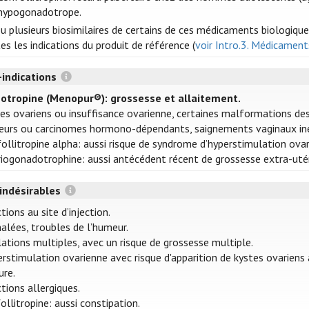
hypogonadotrope.
u plusieurs biosimilaires de certains de ces médicaments biologique
es les indications du produit de référence (
voir Intro.3. Médicaments
-indications
otropine (Menopur®): grossesse et allaitement.
es ovariens ou insuffisance ovarienne, certaines malformations d
urs ou carcinomes hormono-dépendants, saignements vaginaux ine
follitropine alpha: aussi risque de syndrome d’hyperstimulation ovar
iogonadotrophine: aussi antécédent récent de grossesse extra-utéri
 indésirables
tions au site d’injection.
alées, troubles de l’humeur.
ations multiples, avec un risque de grossesse multiple.
rstimulation ovarienne avec risque d'apparition de kystes ovariens
ure.
tions allergiques.
ollitropine: aussi constipation.