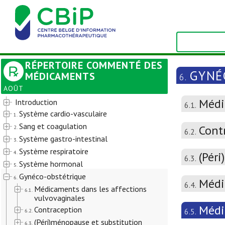
RÉPERTOIRE COMMENTÉ DES
GYNÉ
MÉDICAMENTS
6.
AOÛT
Médi
Introduction
6.1.
Système cardio-vasculaire
1.
Sang et coagulation
Cont
2.
6.2.
Système gastro-intestinal
3.
Système respiratoire
4.
(Pér
6.3.
Système hormonal
5.
Gynéco-obstétrique
6.
Médi
6.4.
Médicaments dans les affections
6.1.
vulvovaginales
Médi
Contraception
6.5.
6.2.
(Péri)ménopause et substitution
6.3.