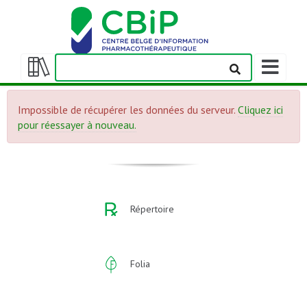
Afficher/m
la
Afficher/masquer
barre
la
de
Impossible de récupérer les données du serveur.
Cliquez ici
table
navigation
pour réessayer à nouveau.
des
matières
Répertoire
Folia