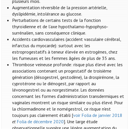
plusieurs mois.
Augmentation réversible de la pression artérielle,
dyslipidémie, intolérance au glucose.
Perturbations de certains tests de la fonction
thyroïdienne et de l’axe hypothalamo-hypophyso-
surrénalien, sans conséquence clinique.
Accidents cardiovasculaires (accident vasculaire cérébral,
infarctus du myocarde): surtout avec les
estroprogestatifs à teneur élevée en estrogènes, chez
les fumeuses et les femmes âgées de plus de 35 ans.
Thrombose veineuse profonde: risque plus élevé avec les
associations contenant un progestatif de troisième
génération (désogestrel, gestodène), la drospirénone, la
cyprotérone ou le diénogest, par rapport au
lévonogestrel ou au norgestimate. Les données
concernant les formes d’administration transdermiques et
vaginales montrent un risque similaire ou plus élevé. Pour
la chlormadinone et le nomégestrol, ce risque n'est
toujours pas clairement établi [
voir Folia de janvier 2018
et
Folia de décembre 2020
]. Une large étude
observationnelle suggère une légère augmentation du