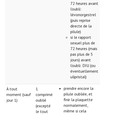
72 heures avant
l’oubli:
lévonorgestrel
(puis reprise
directe de la
pilule)
si le rapport
sexuel plus de
72 heures (mais
pas plus de 5
jours) avant
l’oubli: DIU (ou
éventuellement
ulipristal)
prendre encore la
À tout
1
pilule oubliée, et
moment (sauf
comprimé
finir la plaquette
jour 1)
oublié
normalement,
(excepté
même si cela
le tout