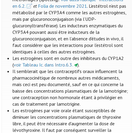
en 6.2.
et
Folia de novembre 2021
. L’estétrol n’est pas
métabolisé par le CYP3A4 comme les autres estrogènes,
mais par glucuronoconjugaison (via l’UDP-
glucuronyltransférase). Les inducteurs enzymatiques du
CYP3A4 pouvant aussi être inducteurs de la
glucuronoconjugaison, et en l’absence d’études in vivo, il
faut considérer que les interactions pour l’estétrol sont
identiques à celles des autres estrogènes.
Les estrogènes sont en outre des inhibiteurs du CYP1A2
(
voir Tableau Ic. dans Intro.6.3.
).
Il semblerait que les contraceptifs oraux influencent la
pharmacocinétique de nombreux autres médicaments,
mais ceci est peu documenté, sauf en ce qui concerne la
baisse des concentrations plasmatiques de la lamotrigine;
une contraception non hormonale étant à privilégier en
cas de traitement par lamotrigine.
Les estrogènes par voie orale étant susceptibles de
diminuer les concentrations plasmatiques de thyroxine
libre, il peut être nécessaire d'augmenter la dose de
lévothyroxine. Il faut par conséquent surveiller la