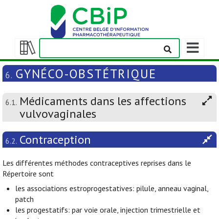
Afficher/m
la
Afficher/masquer
barre
la
GYNÉCO-OBSTÉTRIQUE
6.
de
table
navigation
des
Médicaments dans les affections
matières
6.1.
vulvovaginales
Contraception
6.2.
Les différentes méthodes contraceptives reprises dans le
Répertoire sont
les associations estroprogestatives: pilule, anneau vaginal,
patch
les progestatifs: par voie orale, injection trimestrielle et