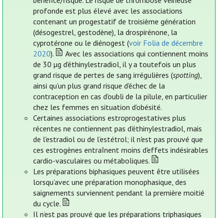
bénéfice/risque. Le risque de thrombose veineuse
profonde est plus élevé avec les associations
contenant un progestatif de troisième génération
(désogestrel, gestodène), la drospirénone, la
cyprotérone ou le diénogest (
voir Folia de décembre
2020
).
Avec les associations qui contiennent moins
de 30 µg d'éthinylestradiol, il y a toutefois un plus
grand risque de pertes de sang irrégulières (
spotting
),
ainsi qu’un plus grand risque d'échec de la
contraception en cas d'oubli de la pilule, en particulier
chez les femmes en situation d’obésité.
Certaines associations estroprogestatives plus
récentes ne contiennent pas d'éthinylestradiol, mais
de l'estradiol ou de l’estétrol; il n'est pas prouvé que
ces estrogènes entraînent moins d'effets indésirables
cardio-vasculaires ou métaboliques.
Les préparations biphasiques peuvent être utilisées
lorsqu’avec une préparation monophasique, des
saignements surviennent pendant la première moitié
du cycle.
Il n’est pas prouvé que les préparations triphasiques