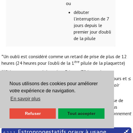
ou
débuter
l’interruption de 7
jours depuis le
premier jour d’oubli
de la pilule
*Un oubli est considéré comme un retard de prise de plus de 12
ère
heures (24 heures pour l’oubli de la 1
pilule de la plaquette)
**Si le rapport sexuel date de ≤ 3 jours (72 heures):
lévonorgestrel 1,5 mg. Si le rapport sexuel date de > 3 jours et ≤
Nous utilisons des cookies pour améliorer
5 jours: DIU (ulipristal potentiellement moins efficace,
voir
votre expérience de navigation.
Positionnement
6.2.4. Contraception d’urgence
).
En savoir plus
En cas de vomissements dans les 3 heures suivant la prise de
lévonorgestrel, reprendre un nouveau comprimé. Pour plus
d’informations sur la contraception d’urgence,
voir Positionnement
Refuser
Tout accepter
6.2.4. Contraception d’urgence
Estroprogestatifs oraux à usage
6.2.1.1.