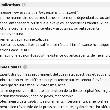
-indications
ssesse
(
voir la rubrique “Grossesse et allaitement”
).
cinome mammaire ou autres tumeurs hormono-dépendantes, ou ant
ence, antécédents ou risque élevé (p.ex. antécédents familiaux) de
ctions coronariennes ou cérébro-vasculaires, ou antécédents.
aine avec aura.
nements vaginaux inexpliqués.
 certaines spécialités l’insuffisance rénale, l’insuffisance hépat
cations dans le RCP.
rmadinone et nomégestrol : existence ou antécédents de méningi
 indésirables
lupart des données proviennent d’études rétrospectives et souvent a
ministration et les différents types (entre autres teneur élevée ou 
bles gastro-intestinaux, chloasma, acné.
ance dépressive, irritabilité, diminution de la libido, céphalées, migr
ntion hydrosodée, prise de poids, mastodynie.
bles menstruels (
spotting
, saignements intercurrents), aménorrhée à
entation réversible de la pression artérielle, dyslipidémie, intolér