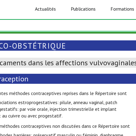
Actualités
Publications
Formations
CO-OBSTÉTRIQUE
caments dans les affections vulvovaginale
raception
ntes méthodes contraceptives reprises dans le Répertoire sont
ociations estroprogestatives: pilule, anneau vaginal, patch
gestatifs: par voie orale, injection trimestrielle et implant
: au cuivre ou avec progestatif.
 méthodes contraceptives non discutées dans ce Répertoire sont
hodes barrières: préservatif masculin ou féminin, diaphragme