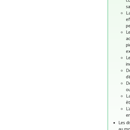
co
sa
L
ef
pe
L
ac
p
e
L
in
De
d
De
ou
La
êt
L’
en
Les di
au mo