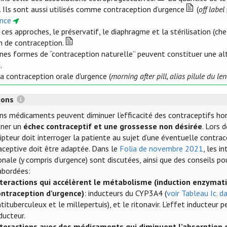
. Ils sont aussi utilisés comme contraception d’urgence
(
off label
ence
 ces approches, le préservatif, le diaphragme et la stérilisation 
 de contraception.
ines formes de “contraception naturelle” peuvent constituer une al
].
la contraception orale d'urgence (
morning after pill, alias pilule du l
tions
ins médicaments peuvent diminuer l’efficacité des contraceptifs h
îner un
échec contraceptif et une grossesse non désirée
. Lors 
ipteur doit interroger la patiente au sujet d’une éventuelle contra
aceptive doit être adaptée. Dans le
Folia de novembre 2021
, les i
ale (y compris d’urgence) sont discutées, ainsi que des conseils pou
abordées:
nteractions qui accélèrent le métabolisme (induction enzymat
ontraception d’urgence)
: inducteurs du CYP3A4 (
voir Tableau Ic. d
tituberculeux et le millepertuis), et le ritonavir. L’effet inducteur
ducteur.
nteractions avec des médicaments qui diminuent l’absorption 