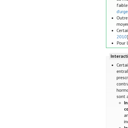
faible
d’urg
Outre
moyen
Certa
2010
Pour 
Interac
Certa
entra
prescr
contr
hormon
sont 
I
c
an
in
I