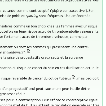
est supérieure à celle des associations estroprogestatives; des
s-cutanée comme contraceptif (“piqûre contraceptive”). Son
prise de poids et
spotting
sont fréquents. Une aménorrhée
onsidérés comme un bon choix chez les femmes avec un risque
 toutefois un léger risque accru de thromboembolie veineuse; la
sque fortement accru de thrombose veineuse, comme par
llaitement ou chez les femmes qui présentent une contre-
e et allaitement”
).
e la prise de progestatifs oraux seuls et la survenue
tion du risque de cancer du sein en cas d’utilisation actuelle
risque réversible de cancer du col de l’utérus
, mais ceci doit
d’un progestatif seul peut causer une peur inutile d’être
grossesse réelle.
lisés pour la contraception. Leur efficacité contraceptive égale
onorgestrel du DIU qui atteint la circulation générale est très