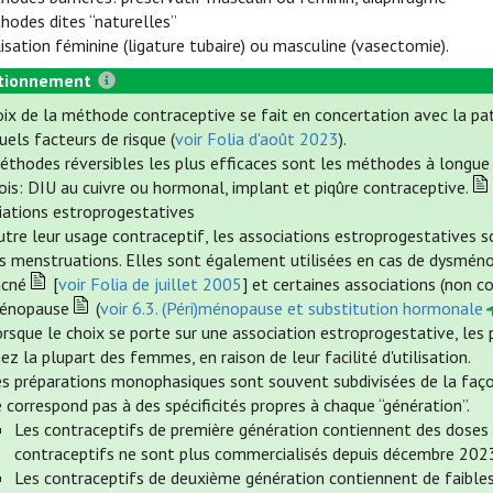
hodes dites “naturelles”
ilisation féminine (ligature tubaire) ou masculine (vasectomie).
tionnement
oix de la méthode contraceptive se fait en concertation avec la pa
els facteurs de risque (
voir Folia d'août 2023
).
éthodes réversibles les plus efficaces sont les méthodes à longue d
ois: DIU au cuivre ou hormonal, implant et piqûre contraceptive.
iations estroprogestatives
tre leur usage contraceptif, les associations estroprogestatives so
es menstruations. Elles sont également utilisées en cas de dysméno
acné
[
voir Folia de juillet 2005
] et certaines associations (non c
énopause
(
voir 6.3. (Péri)ménopause et substitution hormonale
orsque le choix se porte sur une association estroprogestative, l
ez la plupart des femmes, en raison de leur facilité d'utilisation.
s préparations monophasiques sont souvent subdivisées de la façon 
 correspond pas à des spécificités propres à chaque “génération”.
Les contraceptifs de première génération contiennent des doses é
contraceptifs ne sont plus commercialisés depuis décembre 202
Les contraceptifs de deuxième génération contiennent de faibles 