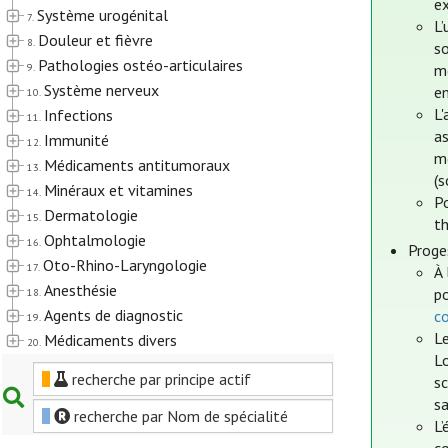
ex
Système urogénital
7.
L’
Douleur et fièvre
8.
s
Pathologies ostéo-articulaires
9.
m
Système nerveux
e
10.
L'
Infections
11.
as
Immunité
12.
m
Médicaments antitumoraux
13.
(
Minéraux et vitamines
14.
Po
Dermatologie
15.
t
Ophtalmologie
16.
Proge
Oto-Rhino-Laryngologie
17.
À 
Anesthésie
po
18.
Agents de diagnostic
c
19.
Le
Médicaments divers
20.
Lo
recherche par principe actif
sc
sa
recherche par Nom de spécialité
L’