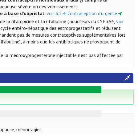
e aqueuse sévère ou des vomissements.
e à base d’ulipristal
:
voir 6.2.4. Contraception d’urgence
de la rifampicine et la rifabutine (inducteurs du CYP3A4,
voir
e cycle entéro-hépatique des estroprogestatifs et réduisent
mmandent pas de mesures contraceptives supplémentaires lors
a rifabutine), à moins que les antibiotiques ne provoquent de
 de la médroxyprogestérone injectable n'est pas affectée par
nopause, ménorragies.