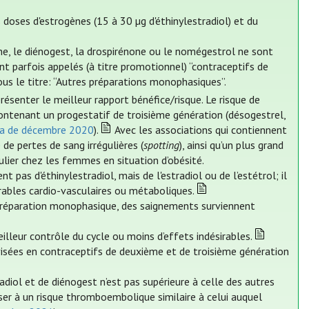
doses d'estrogènes (15 à 30 µg d'éthinylestradiol) et du
, le diénogest, la drospirénone ou le nomégestrol ne sont
nt parfois appelés (à titre promotionnel) “contraceptifs de
us le titre: “Autres préparations monophasiques”.
enter le meilleur rapport bénéfice/risque. Le risque de
ontenant un progestatif de troisième génération (désogestrel,
lia de décembre 2020
).
Avec les associations qui contiennent
 de pertes de sang irrégulières (
spotting
), ainsi qu’un plus grand
iculier chez les femmes en situation d’obésité.
 pas d'éthinylestradiol, mais de l'estradiol ou de l’estétrol; il
rables cardio-vasculaires ou métaboliques.
 préparation monophasique, des saignements surviennent
illeur contrôle du cycle ou moins d’effets indésirables.
ivisées en contraceptifs de deuxième et de troisième génération
radiol et de diénogest n’est pas supérieure à celle des autres
er à un risque thromboembolique similaire à celui auquel