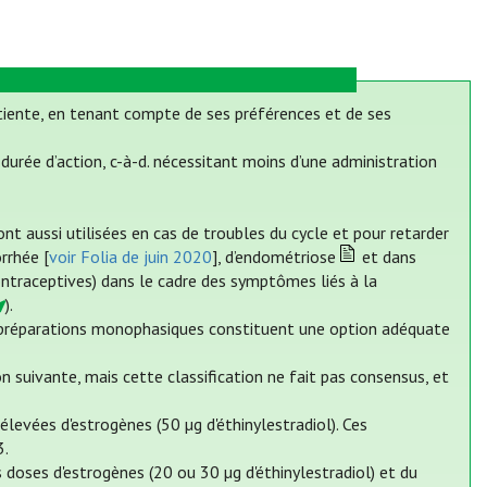
tiente, en tenant compte de ses préférences et de ses
urée d’action, c-à-d. nécessitant moins d’une administration
nt aussi utilisées en cas de troubles du cycle et pour retarder
rrhée [
voir Folia de juin 2020
], d’endométriose
et dans
ontraceptives) dans le cadre des symptômes liés à la
).
es préparations monophasiques constituent une option adéquate
suivante, mais cette classification ne fait pas consensus, et
levées d'estrogènes (50 µg d'éthinylestradiol). Ces
3.
doses d'estrogènes (20 ou 30 µg d'éthinylestradiol) et du