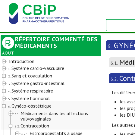
RÉPERTOIRE COMMENTÉ DES
GYNÉ
MÉDICAMENTS
6.
AOÛT
Médi
Introduction
6.1.
Système cardio-vasculaire
1.
Sang et coagulation
Cont
2.
6.2.
Système gastro-intestinal
3.
Système respiratoire
4.
Les différe
Système hormonal
5.
les ass
Gynéco-obstétrique
6.
les pro
Médicaments dans les affections
6.1.
les DIU
vulvovaginales
Les autres
Contraception
6.2.
Estroprogestatifs à usage
les mét
6.2.1.