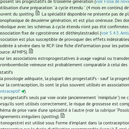
posent les progestatifs de troisième génération (
voir Folia de no
utilisation d’une préparation “à cycle étendu ” (4 mois en continu)
ouvent du
spotting
.
La spécialité disponible ne présente pas de pl
onophasique de deuxième génération, et est plus onéreuse. Des d
mbolique avec les schémas à cycle étendu n’ont pas été confirmées
association fixe de cyprotérone et d'éthinylestradiol (
voir 5.4.5. An
sociation est plus susceptible de provoquer des effets indésirables g
odérée à sévère dans le RCP. Une fiche d'information pour les pati
source: AFMPS).
ur les associations estroprogestatives à usage vaginal ou transder
hromboembolie veineuse est probablement comparable à celui des c
statifs
la posologie adéquate, la plupart des progestatifs - sauf la proge
ur la contraception, ils sont le plus souvent utilisés en associatio
ontraceptif
).
s progestatifs seuls par voie orale (anciennement “minipilule”) ne 
rsqu'ils sont utilisés correctement, le risque de grossesse est co
héma de prise varie d’une spécialité à l’autre (voir la
rubrique “Posol
ignements irréguliers (
spotting
).
étonogestrel est utilisé sous forme d’implant dans la contraception