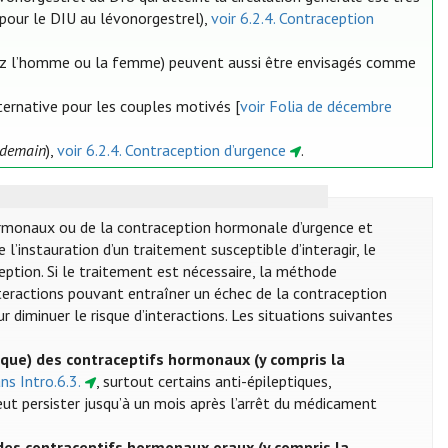
pour le DIU au lévonorgestrel),
voir 6.2.4. Contraception
(chez l’homme ou la femme) peuvent aussi être envisagés comme
ternative pour les couples motivés [
voir Folia de décembre
endemain
),
voir 6.2.4. Contraception d’urgence
.
ormonaux ou de la contraception hormonale d’urgence et
de l’instauration d’un traitement susceptible d’interagir, le
ception. Si le traitement est nécessaire, la méthode
nteractions pouvant entraîner un échec de la contraception
r diminuer le risque d’interactions. Les situations suivantes
ique) des contraceptifs hormonaux (y compris la
ans Intro.6.3.
, surtout certains anti-épileptiques,
 peut persister jusqu’à un mois après l’arrêt du médicament
des contraceptifs hormonaux oraux (y compris la