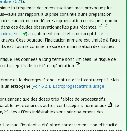
vembre 2021
).
 diminue la fréquence des menstruations mais provoque plus
us-value par rapport à la prise continue d’une préparation
onnées suggérant une légère augmentation du risque thrombo-
 dans des études observationnelles plus récentes.
tiandrogènes
) a également un effet contraceptif. Cette
raves. C'est pourquoi l’indication primaire est limitée à l'acné
ents est fournie comme mesure de minimisation des risques
mique, les données à long terme sont limitées; le risque de
ontraceptifs de troisième génération.
stérone et la dydrogestérone - ont un effet contraceptif. Mais
n à un estrogène (
voir 6.2.1. Estroprogestatifs à usage
contiennent que des doses très faibles de progestatifs.
mparable avec celui des autres contraceptifs hormonaux
. Le
ogie”
). Les effets indésirables sont principalement des
. Lorsque l’implant a été placé correctement, son efficacité