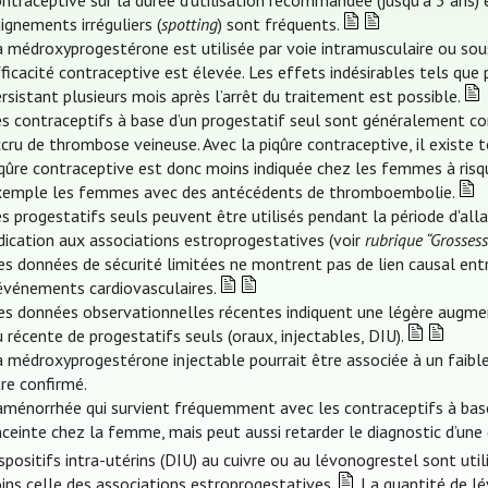
ntraceptive sur la durée d’utilisation recommandée (jusqu’à 3 ans) 
ignements irréguliers (
spotting
) sont fréquents.
a médroxyprogestérone est utilisée par voie intramusculaire ou sou
ficacité contraceptive est élevée. Les effets indésirables tels que 
rsistant plusieurs mois après l’arrêt du traitement est possible.
es contraceptifs à base d’un progestatif seul sont généralement c
cru de thrombose veineuse. Avec la piqûre contraceptive, il existe
iqûre contraceptive est donc moins indiquée chez les femmes à ri
xemple les femmes avec des antécédents de thromboembolie.
es progestatifs seuls peuvent être utilisés pendant la période d'a
dication aux associations estroprogestatives (voir
rubrique “Grossess
s données de sécurité limitées ne montrent pas de lien causal entr
’événements cardiovasculaires.
s données observationnelles récentes indiquent une légère augmenta
 récente de progestatifs seuls (oraux, injectables, DIU).
 médroxyprogestérone injectable pourrait être associée à un faible 
re confirmé.
aménorrhée qui survient fréquemment avec les contraceptifs à base 
ceinte chez la femme, mais peut aussi retarder le diagnostic d’une 
spositifs intra-utérins (DIU) au cuivre ou au lévonogrestel sont uti
ins celle des associations estroprogestatives.
La quantité de lév