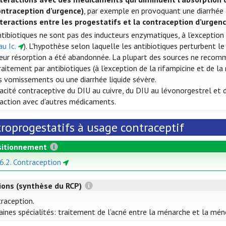
ontraception d’urgence)
, par exemple en provoquant une diarrhé
nteractions entre les progestatifs et la contraception d’urgenc
ntibiotiques ne sont pas des inducteurs enzymatiques, à l’exception 
u Ic.
). L'hypothèse selon laquelle les antibiotiques perturbent l
 leur résorption a été abandonnée. La plupart des sources ne reco
raitement par antibiotiques (à l'exception de la rifampicine et de l
s vomissements ou une diarrhée liquide sévère.
icacité contraceptive du DIU au cuivre, du DIU au lévonorgestrel et
eraction avec d'autres médicaments.
troprogestatifs à usage contraceptif
itionnement
 6.2. Contraception
tions (synthèse du RCP)
raception.
aines spécialités: traitement de l’acné entre la ménarche et la mé