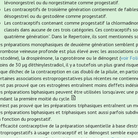
lévonorgestrel ou du norgestimate comme progestatif.
Les contraceptifs de troisième génération contiennent de faibles 
désogestrel ou du gestodène comme progestatif.
Les contraceptifs contenant comme progestatif la chlormadinone
classés dans aucune de ces trois catégories. Ces contraceptifs so
quatrième génération”. Dans le Repertoire, ils sont mentionnés so
es préparations monophasiques de deuxième génération semblent prés
hrombose veineuse profonde est plus élevé avec les associations c
stodène), la drospirénone, la cyprotérone ou le diénogest (
voir Fo
ins de 30 µg d'éthinylestradiol, il y a toutefois un plus grand risque
sque d'échec de la contraception en cas d'oubli de la pilule, en part
rtaines associations estroprogestatives plus récentes ne contiennent
est pas prouvé que ces estrogènes entraînent moins d'effets indési
es préparations biphasiques peuvent être utilisées lorsqu’avec une
ndant la première moitié du cycle.
 n’est pas prouvé que les préparations triphasiques entraînent un me
s préparations biphasiques et triphasiques sont aussi parfois subd
 fonction du progestatif.
efficacité contraceptive de la préparation séquentielle à base d'est
stroprogestatifs à usage contraceptif et le diénogest semble expos