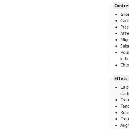
Contre
Gro
Car
Prés
Affe
Migr
Saig
Pour
indi
Chlo
Effets
La p
d’ad
Trou
Tend
Réte
Trou
Augm