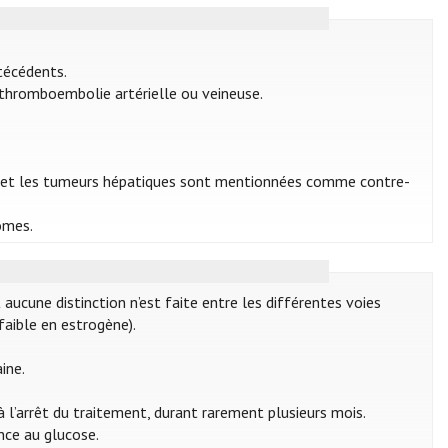
écédents.
 thromboembolie artérielle ou veineuse.
ique et les tumeurs hépatiques sont mentionnées comme contre-
omes.
ucune distinction n’est faite entre les différentes voies
faible en estrogène).
aine.
 l’arrêt du traitement, durant rarement plusieurs mois.
ance au glucose.