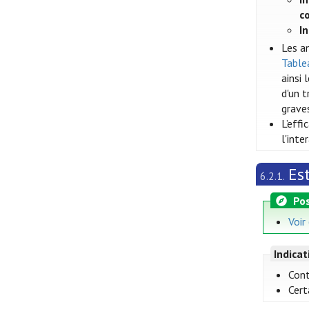
c
I
Les a
Tablea
ainsi
d'un t
grave
L’eff
l'int
Es
6.2.1.
Pos
Voir
Indica
Cont
Cert