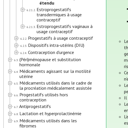
étendu
Estroprogestatifs
6.2.1.2.
transdermiques à usage
contraceptif
Estroprogestatifs vaginaux à
6.2.1.3.
usage contraceptif
Progestatifs à usage contraceptif
6.2.2.
L
Dispositifs intra-utérins (DIU)
6.2.3.
t
Contraception d’urgence
6.2.4.
ge
(Péri)ménopause et substitution
mo
6.3.
hormonale
ri
Médicaments agissant sur la motilité
6.4.
Ce
utérine
n'
Médicaments utilisés dans le cadre de
6.5.
L
la procréation médicalement assistée
pe
Progestatifs utilisés hors
6.6.
Il
contraception
Le
Antiprogestatifs
6.7.
en
Lactation et hyperprolactinémie
6.8.
L’
Médicaments utilisés dans les
6.9.
e
fibromes