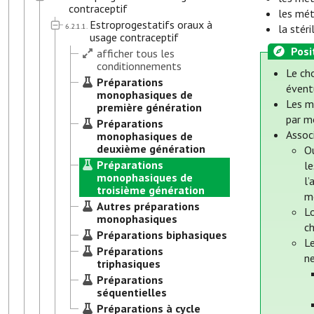
contraceptif
les mét
Estroprogestatifs oraux à
6.2.1.1.
la stér
usage contraceptif
Posi
afficher tous les
conditionnements
Le ch
Préparations
éventu
monophasiques de
Les m
première génération
par m
Préparations
Assoc
monophasiques de
deuxième génération
Ou
Préparations
l
monophasiques de
l’
troisième génération
m
Autres préparations
L
monophasiques
ch
Préparations biphasiques
Le
Préparations
ne
triphasiques
Préparations
séquentielles
Préparations à cycle