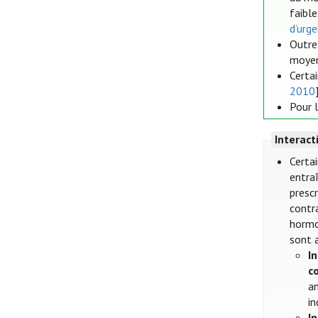
faible
d’urg
Outre
moyen
Certa
2010
Pour 
Interac
Certa
entra
prescr
contr
hormon
sont 
I
c
an
in
I