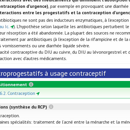
ontraception d’urgence)
, par exemple en provoquant une diarrhé
nteractions entre les progestatifs et la contraception d’urgenc
ntibiotiques ne sont pas des inducteurs enzymatiques, à l’exception 
u Ic.
). L'hypothèse selon laquelle les antibiotiques perturbent l
 leur résorption a été abandonnée. La plupart des sources ne reco
raitement par antibiotiques (à l'exception de la rifampicine et de l
s vomissements ou une diarrhée liquide sévère.
icacité contraceptive du DIU au cuivre, du DIU au lévonorgestrel et
eraction avec d'autres médicaments.
troprogestatifs à usage contraceptif
itionnement
 6.2. Contraception
tions (synthèse du RCP)
raception.
aines spécialités: traitement de l’acné entre la ménarche et la mé