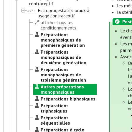
contraceptif
les mét
Estroprogestatifs oraux à
6.2.1.1.
la stér
usage contraceptif
Posi
afficher tous les
conditionnements
Le ch
Préparations
éventu
monophasiques de
Les m
première génération
par m
Préparations
Assoc
monophasiques de
deuxième génération
Ou
Préparations
l
monophasiques de
l’
troisième génération
m
Autres préparations
L
monophasiques
ch
Préparations biphasiques
Le
Préparations
ne
triphasiques
Préparations
séquentielles
Préparations à cycle