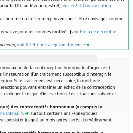
pour le DIU au lévonorgestrel),
voir 6.2.4. Contraception
(chez l’homme ou la femme) peuvent aussi être envisagés comme
ternative pour les couples motivés [
voir Folia de décembre
endemain
),
voir 6.2.4. Contraception d’urgence
.
ormonaux ou de la contraception hormonale d’urgence et
de l’instauration d’un traitement susceptible d’interagir, le
ception. Si le traitement est nécessaire, la méthode
nteractions pouvant entraîner un échec de la contraception
r diminuer le risque d’interactions. Les situations suivantes
ique) des contraceptifs hormonaux (y compris la
ans Intro.6.3.
, surtout certains anti-épileptiques,
 peut persister jusqu’à un mois après l’arrêt du médicament
des contraceptifs hormonaux oraux (y compris la