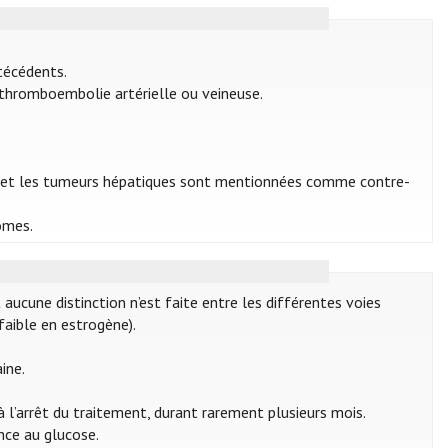
écédents.
 thromboembolie artérielle ou veineuse.
ique et les tumeurs hépatiques sont mentionnées comme contre-
omes.
ucune distinction n’est faite entre les différentes voies
faible en estrogène).
aine.
 l’arrêt du traitement, durant rarement plusieurs mois.
ance au glucose.