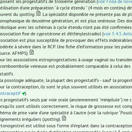
posent les progestatifs de troisième génération (
voir Folia de no
utilisation d’une préparation “à cycle étendu ” (4 mois en continu)
ouvent du
spotting
.
La spécialité disponible ne présente pas de pl
onophasique de deuxième génération, et est plus onéreuse. Des d
mbolique avec les schémas à cycle étendu n’ont pas été confirmées
association fixe de cyprotérone et d'éthinylestradiol (
voir 5.4.5. An
sociation est plus susceptible de provoquer des effets indésirables g
odérée à sévère dans le RCP. Une fiche d'information pour les pati
source: AFMPS).
ur les associations estroprogestatives à usage vaginal ou transder
hromboembolie veineuse est probablement comparable à celui des c
statifs
la posologie adéquate, la plupart des progestatifs - sauf la proge
ur la contraception, ils sont le plus souvent utilisés en associatio
ontraceptif
).
s progestatifs seuls par voie orale (anciennement “minipilule”) ne 
rsqu'ils sont utilisés correctement, le risque de grossesse est co
héma de prise varie d’une spécialité à l’autre (voir la
rubrique “Posol
ignements irréguliers (
spotting
).
étonogestrel est utilisé sous forme d’implant dans la contraception