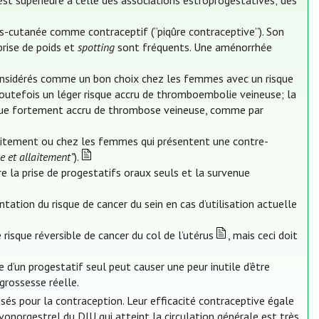
est supérieure à celle des associations estroprogestatives; des
s-cutanée comme contraceptif (“piqûre contraceptive”). Son
prise de poids et
spotting
sont fréquents. Une aménorrhée
onsidérés comme un bon choix chez les femmes avec un risque
 toutefois un léger risque accru de thromboembolie veineuse; la
sque fortement accru de thrombose veineuse, comme par
llaitement ou chez les femmes qui présentent une contre-
e et allaitement”
).
e la prise de progestatifs oraux seuls et la survenue
tion du risque de cancer du sein en cas d’utilisation actuelle
risque réversible de cancer du col de l’utérus
, mais ceci doit
d’un progestatif seul peut causer une peur inutile d’être
grossesse réelle.
lisés pour la contraception. Leur efficacité contraceptive égale
onorgestrel du DIU qui atteint la circulation générale est très