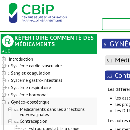
RÉPERTOIRE COMMENTÉ DES
GYNÉ
MÉDICAMENTS
6.
AOÛT
Médi
Introduction
6.1.
Système cardio-vasculaire
1.
Sang et coagulation
Cont
2.
6.2.
Système gastro-intestinal
3.
Système respiratoire
4.
Les différe
Système hormonal
5.
les ass
Gynéco-obstétrique
6.
les pro
Médicaments dans les affections
6.1.
les DIU
vulvovaginales
Les autres
Contraception
6.2.
Estroprogestatifs à usage
les mét
6.2.1.