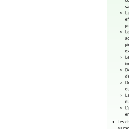
co
sa
L
ef
pe
L
ac
p
e
L
in
De
d
De
ou
La
êt
L’
en
Les di
au mo