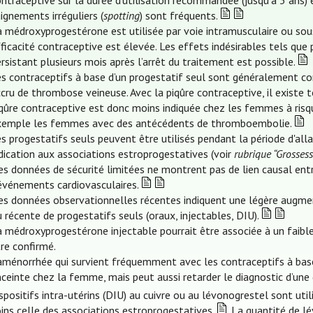
ntraceptive sur la durée d’utilisation recommandée (jusqu’à 3 ans) 
ignements irréguliers (
spotting
) sont fréquents.
a médroxyprogestérone est utilisée par voie intramusculaire ou sou
ficacité contraceptive est élevée. Les effets indésirables tels que 
rsistant plusieurs mois après l’arrêt du traitement est possible.
es contraceptifs à base d’un progestatif seul sont généralement c
cru de thrombose veineuse. Avec la piqûre contraceptive, il existe
iqûre contraceptive est donc moins indiquée chez les femmes à ri
xemple les femmes avec des antécédents de thromboembolie.
es progestatifs seuls peuvent être utilisés pendant la période d'a
dication aux associations estroprogestatives (voir
rubrique “Grossess
s données de sécurité limitées ne montrent pas de lien causal entr
’événements cardiovasculaires.
s données observationnelles récentes indiquent une légère augmenta
 récente de progestatifs seuls (oraux, injectables, DIU).
 médroxyprogestérone injectable pourrait être associée à un faible 
re confirmé.
aménorrhée qui survient fréquemment avec les contraceptifs à base 
ceinte chez la femme, mais peut aussi retarder le diagnostic d’une 
spositifs intra-utérins (DIU) au cuivre ou au lévonogrestel sont uti
ins celle des associations estroprogestatives.
La quantité de lév