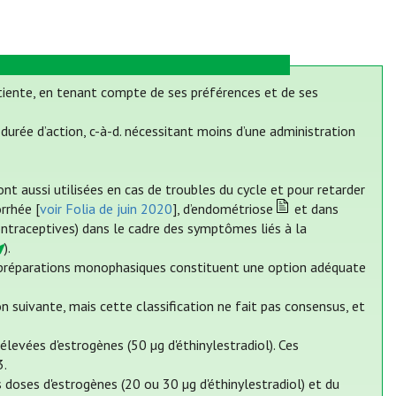
tiente, en tenant compte de ses préférences et de ses
urée d’action, c-à-d. nécessitant moins d’une administration
nt aussi utilisées en cas de troubles du cycle et pour retarder
rrhée [
voir Folia de juin 2020
], d’endométriose
et dans
ontraceptives) dans le cadre des symptômes liés à la
).
es préparations monophasiques constituent une option adéquate
suivante, mais cette classification ne fait pas consensus, et
levées d'estrogènes (50 µg d'éthinylestradiol). Ces
3.
doses d'estrogènes (20 ou 30 µg d'éthinylestradiol) et du