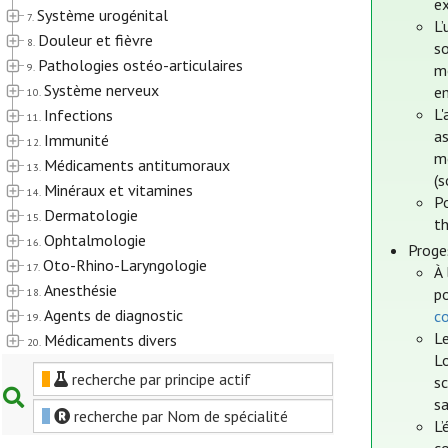
ex
Système urogénital
7.
L’
Douleur et fièvre
8.
s
Pathologies ostéo-articulaires
9.
m
Système nerveux
e
10.
L'
Infections
11.
as
Immunité
12.
m
Médicaments antitumoraux
13.
(
Minéraux et vitamines
14.
Po
Dermatologie
15.
t
Ophtalmologie
16.
Proge
Oto-Rhino-Laryngologie
17.
À 
Anesthésie
po
18.
Agents de diagnostic
c
19.
Le
Médicaments divers
20.
Lo
recherche par principe actif
sc
sa
recherche par Nom de spécialité
L’