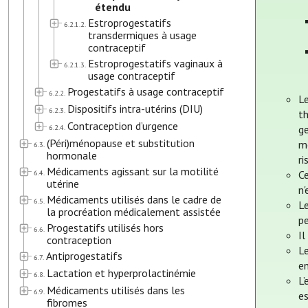
étendu
Estroprogestatifs
6.2.1.2.
transdermiques à usage
contraceptif
Estroprogestatifs vaginaux à
6.2.1.3.
usage contraceptif
Progestatifs à usage contraceptif
6.2.2.
L
Dispositifs intra-utérins (DIU)
6.2.3.
t
Contraception d’urgence
6.2.4.
ge
(Péri)ménopause et substitution
mo
6.3.
hormonale
ri
Médicaments agissant sur la motilité
6.4.
Ce
utérine
n'
Médicaments utilisés dans le cadre de
6.5.
L
la procréation médicalement assistée
pe
Progestatifs utilisés hors
6.6.
Il
contraception
Le
Antiprogestatifs
6.7.
en
Lactation et hyperprolactinémie
6.8.
L’
Médicaments utilisés dans les
6.9.
e
fibromes