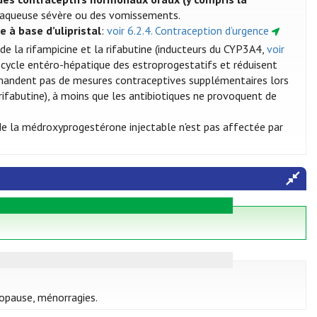
e aqueuse sévère ou des vomissements.
e à base d’ulipristal
:
voir 6.2.4. Contraception d’urgence
de la rifampicine et la rifabutine (inducteurs du CYP3A4,
voir
e cycle entéro-hépatique des estroprogestatifs et réduisent
mmandent pas de mesures contraceptives supplémentaires lors
a rifabutine), à moins que les antibiotiques ne provoquent de
 de la médroxyprogestérone injectable n'est pas affectée par
nopause, ménorragies.