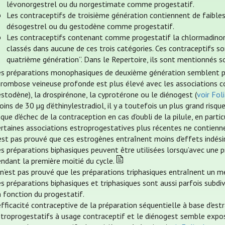
lévonorgestrel ou du norgestimate comme progestatif.
Les contraceptifs de troisième génération contiennent de faibles 
désogestrel ou du gestodène comme progestatif.
Les contraceptifs contenant comme progestatif la chlormadinone
classés dans aucune de ces trois catégories. Ces contraceptifs so
quatrième génération”. Dans le Repertoire, ils sont mentionnés so
es préparations monophasiques de deuxième génération semblent prés
hrombose veineuse profonde est plus élevé avec les associations c
stodène), la drospirénone, la cyprotérone ou le diénogest (
voir Fo
ins de 30 µg d'éthinylestradiol, il y a toutefois un plus grand risque
sque d'échec de la contraception en cas d'oubli de la pilule, en part
rtaines associations estroprogestatives plus récentes ne contiennent
est pas prouvé que ces estrogènes entraînent moins d'effets indési
es préparations biphasiques peuvent être utilisées lorsqu’avec une
ndant la première moitié du cycle.
 n’est pas prouvé que les préparations triphasiques entraînent un me
s préparations biphasiques et triphasiques sont aussi parfois subd
 fonction du progestatif.
efficacité contraceptive de la préparation séquentielle à base d'est
stroprogestatifs à usage contraceptif et le diénogest semble expos