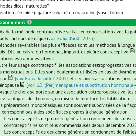
hodes dites “naturelles”
ilisation féminine (ligature tubaire) ou masculine (vasectomie).
tionnement
oix de la méthode contraceptive se fait en concertation avec la pa
els facteurs de risque (
voir Folia d'août 2023
).
éthodes réversibles les plus efficaces sont les méthodes à longue d
ois: DIU au cuivre ou hormonal, implant et piqûre contraceptive.
iations estroprogestatives
tre leur usage contraceptif, les associations estroprogestatives so
es menstruations. Elles sont également utilisées en cas de dysméno
acné
[
voir Folia de juillet 2005
] et certaines associations (non c
énopause
(
voir 6.3. (Péri)ménopause et substitution hormonale
orsque le choix se porte sur une association estroprogestative, l
ez la plupart des femmes, en raison de leur facilité d'utilisation.
s préparations monophasiques sont souvent subdivisées de la façon 
 correspond pas à des spécificités propres à chaque “génération”.
Les contraceptifs de première génération contiennent des doses é
contraceptifs ne sont plus commercialisés depuis décembre 202
Les contraceptifs de deuxième génération contiennent de faibles 