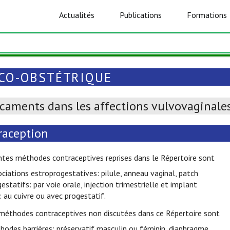
Actualités
Publications
Formations
CO-OBSTÉTRIQUE
caments dans les affections vulvovaginale
raception
ntes méthodes contraceptives reprises dans le Répertoire sont
ociations estroprogestatives: pilule, anneau vaginal, patch
gestatifs: par voie orale, injection trimestrielle et implant
: au cuivre ou avec progestatif.
 méthodes contraceptives non discutées dans ce Répertoire sont
hodes barrières: préservatif masculin ou féminin, diaphragme