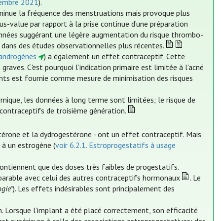
vembre 2021
).
 diminue la fréquence des menstruations mais provoque plus
us-value par rapport à la prise continue d’une préparation
onnées suggérant une légère augmentation du risque thrombo-
 dans des études observationnelles plus récentes.
tiandrogènes
) a également un effet contraceptif. Cette
raves. C'est pourquoi l’indication primaire est limitée à l'acné
ents est fournie comme mesure de minimisation des risques
mique, les données à long terme sont limitées; le risque de
ontraceptifs de troisième génération.
stérone et la dydrogestérone - ont un effet contraceptif. Mais
n à un estrogène (
voir 6.2.1. Estroprogestatifs à usage
contiennent que des doses très faibles de progestatifs.
mparable avec celui des autres contraceptifs hormonaux
. Le
ogie”
). Les effets indésirables sont principalement des
. Lorsque l’implant a été placé correctement, son efficacité