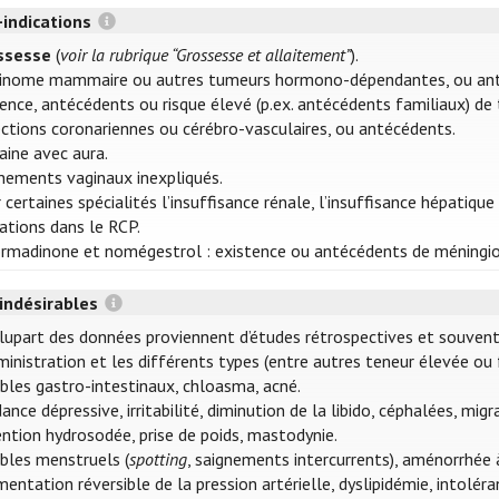
-indications
ssesse
(
voir la rubrique “Grossesse et allaitement”
).
cinome mammaire ou autres tumeurs hormono-dépendantes, ou ant
ence, antécédents ou risque élevé (p.ex. antécédents familiaux) de
ctions coronariennes ou cérébro-vasculaires, ou antécédents.
aine avec aura.
nements vaginaux inexpliqués.
 certaines spécialités l’insuffisance rénale, l’insuffisance hépat
cations dans le RCP.
rmadinone et nomégestrol : existence ou antécédents de méningi
 indésirables
lupart des données proviennent d’études rétrospectives et souvent a
ministration et les différents types (entre autres teneur élevée ou 
bles gastro-intestinaux, chloasma, acné.
ance dépressive, irritabilité, diminution de la libido, céphalées, migr
ntion hydrosodée, prise de poids, mastodynie.
bles menstruels (
spotting
, saignements intercurrents), aménorrhée à
entation réversible de la pression artérielle, dyslipidémie, intolér