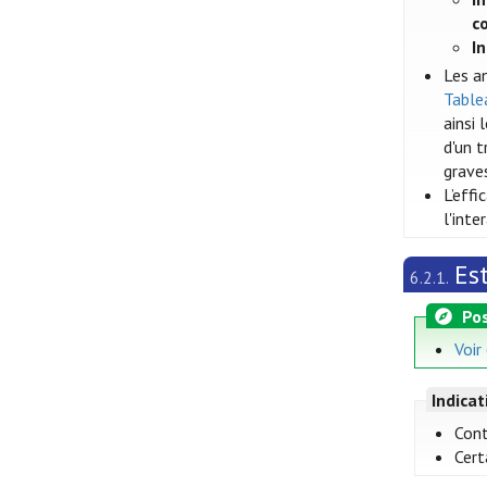
c
I
Les a
Tablea
ainsi
d'un t
grave
L’eff
l'int
Es
6.2.1.
Pos
Voir
Indica
Cont
Cert