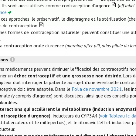
. Ils sont aussi utilisés comme contraception d’urgence
(
off label
ence
 ces approches, le préservatif, le diaphragme et la stérilisation 
 de contraception.
ines formes de “contraception naturelle” peuvent constituer une al
].
la contraception orale d'urgence (
morning after pill, alias pilule du l
tions
ins médicaments peuvent diminuer l’efficacité des contraceptifs h
îner un
échec contraceptif et une grossesse non désirée
. Lors 
ipteur doit interroger la patiente au sujet d’une éventuelle contra
aceptive doit être adaptée. Dans le
Folia de novembre 2021
, les i
ale (y compris d’urgence) sont discutées, ainsi que des conseils pou
abordées:
nteractions qui accélèrent le métabolisme (induction enzymat
ontraception d’urgence)
: inducteurs du CYP3A4 (
voir Tableau Ic. d
tituberculeux et le millepertuis), et le ritonavir. L’effet inducteur
ducteur.
nteractions avec des médicaments qui diminuent l’absorption 