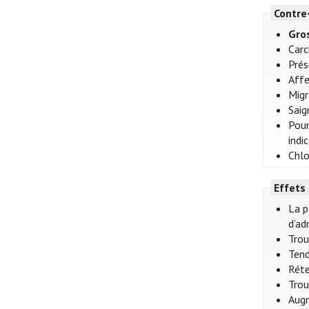
Contre
Gro
Car
Prés
Affe
Migr
Saig
Pour
indi
Chlo
Effets
La p
d’ad
Trou
Tend
Réte
Trou
Augm