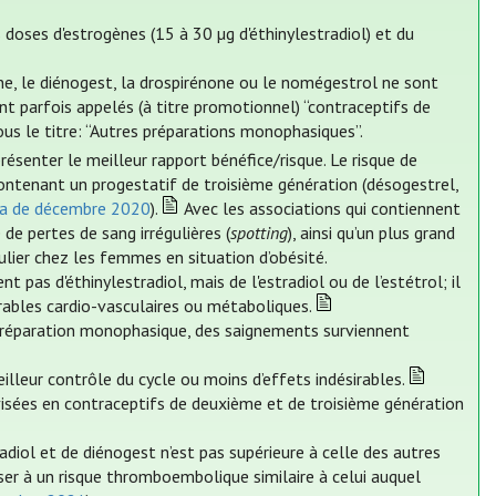
doses d'estrogènes (15 à 30 µg d'éthinylestradiol) et du
, le diénogest, la drospirénone ou le nomégestrol ne sont
nt parfois appelés (à titre promotionnel) “contraceptifs de
us le titre: “Autres préparations monophasiques”.
enter le meilleur rapport bénéfice/risque. Le risque de
ontenant un progestatif de troisième génération (désogestrel,
lia de décembre 2020
).
Avec les associations qui contiennent
 de pertes de sang irrégulières (
spotting
), ainsi qu’un plus grand
iculier chez les femmes en situation d’obésité.
 pas d'éthinylestradiol, mais de l'estradiol ou de l’estétrol; il
rables cardio-vasculaires ou métaboliques.
 préparation monophasique, des saignements surviennent
illeur contrôle du cycle ou moins d’effets indésirables.
ivisées en contraceptifs de deuxième et de troisième génération
radiol et de diénogest n’est pas supérieure à celle des autres
er à un risque thromboembolique similaire à celui auquel