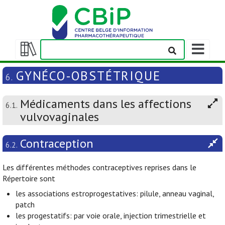
Afficher/m
la
Afficher/masquer
barre
la
GYNÉCO-OBSTÉTRIQUE
6.
de
table
navigation
des
Médicaments dans les affections
matières
6.1.
vulvovaginales
Contraception
6.2.
Les différentes méthodes contraceptives reprises dans le
Répertoire sont
les associations estroprogestatives: pilule, anneau vaginal,
patch
les progestatifs: par voie orale, injection trimestrielle et