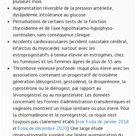
plusieurs mois.
Augmentation réversible de la pression artérielle,
dyslipidémie, intolérance au glucose.
Perturbations de certains tests de la fonction
thyroïdienne et de l’axe hypothalamo-hypophyso-
surrénalien, sans conséquence clinique.
Accidents cardiovasculaires (accident vasculaire cérébral,
infarctus du myocarde): surtout avec les
estroprogestatifs à teneur élevée en estrogènes, chez
les fumeuses et les femmes âgées de plus de 35 ans.
Thrombose veineuse profonde: risque plus élevé avec les
associations contenant un progestatif de troisième
génération (désogestrel, gestodène), la drospirénone, la
cyprotérone ou le diénogest, par rapport au
lévonogestrel ou au norgestimate. Les données
concernant les formes d’administration transdermiques et
vaginales montrent un risque similaire ou plus élevé. Pour
la chlormadinone et le nomégestrol, ce risque n'est
toujours pas clairement établi [
voir Folia de janvier 2018
et
Folia de décembre 2020
]. Une large étude
observationnelle suggère une légère augmentation du