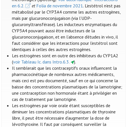
en 6.2.
et
Folia de novembre 2021
. L’estétrol n’est pas
métabolisé par le CYP3A4 comme les autres estrogènes,
mais par glucuronoconjugaison (via l’UDP-
glucuronyltransférase). Les inducteurs enzymatiques du
CYP3A4 pouvant aussi être inducteurs de la
glucuronoconjugaison, et en l’absence d’études in vivo, il
faut considérer que les interactions pour l’estétrol sont
identiques à celles des autres estrogènes.
Les estrogènes sont en outre des inhibiteurs du CYP1A2
(
voir Tableau Ic. dans Intro.6.3.
).
Il semblerait que les contraceptifs oraux influencent la
pharmacocinétique de nombreux autres médicaments,
mais ceci est peu documenté, sauf en ce qui concerne la
baisse des concentrations plasmatiques de la lamotrigine;
une contraception non hormonale étant à privilégier en
cas de traitement par lamotrigine.
Les estrogènes par voie orale étant susceptibles de
diminuer les concentrations plasmatiques de thyroxine
libre, il peut être nécessaire d'augmenter la dose de
lévothyroxine. Il faut par conséquent surveiller la