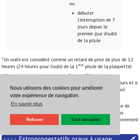
ou
débuter
l’interruption de 7
jours depuis le
premier jour d’oubli
de la pilule
*Un oubli est considéré comme un retard de prise de plus de 12
ère
heures (24 heures pour l’oubli de la 1
pilule de la plaquette)
**Si le rapport sexuel date de ≤ 3 jours (72 heures):
lévonorgestrel 1,5 mg. Si le rapport sexuel date de > 3 jours et ≤
Nous utilisons des cookies pour améliorer
5 jours: DIU (ulipristal potentiellement moins efficace,
voir
votre expérience de navigation.
Positionnement
6.2.4. Contraception d’urgence
).
En savoir plus
En cas de vomissements dans les 3 heures suivant la prise de
lévonorgestrel, reprendre un nouveau comprimé. Pour plus
d’informations sur la contraception d’urgence,
voir Positionnement
Refuser
Tout accepter
6.2.4. Contraception d’urgence
Estroprogestatifs oraux à usage
6.2.1.1.