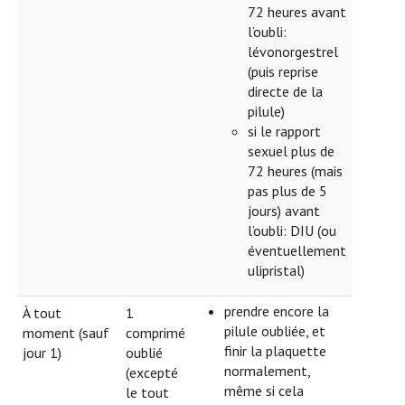
72 heures avant
l’oubli:
lévonorgestrel
(puis reprise
directe de la
pilule)
si le rapport
sexuel plus de
72 heures (mais
pas plus de 5
jours) avant
l’oubli: DIU (ou
éventuellement
ulipristal)
prendre encore la
À tout
1
pilule oubliée, et
moment (sauf
comprimé
finir la plaquette
jour 1)
oublié
normalement,
(excepté
même si cela
le tout