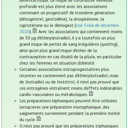
bénéfice/risque. Le risque de thrombose veineuse
profonde est plus élevé avec les associations
contenant un progestatif de troisième génération
(désogestrel, gestodène), la drospirénone, la
cyprotérone ou le diénogest (
voir Folia de décembre
2020
).
Avec les associations qui contiennent moins
de 30 µg d'éthinylestradiol, il y a toutefois un plus
grand risque de pertes de sang irrégulières (
spotting
),
ainsi qu’un plus grand risque d'échec de la
contraception en cas d'oubli de la pilule, en particulier
chez les femmes en situation d’obésité.
Certaines associations estroprogestatives plus
récentes ne contiennent pas d'éthinylestradiol, mais
de l'estradiol ou de l’estétrol; il n'est pas prouvé que
ces estrogènes entraînent moins d'effets indésirables
cardio-vasculaires ou métaboliques.
Les préparations biphasiques peuvent être utilisées
lorsqu’avec une préparation monophasique, des
saignements surviennent pendant la première moitié
du cycle.
Il n’est pas prouvé que les préparations triphasiques