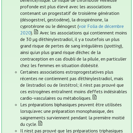
bénéfice/risque. Le risque de thrombose veineuse
profonde est plus élevé avec les associations
contenant un progestatif de troisième génération
(désogestrel, gestodène), la drospirénone, la
cyprotérone ou le diénogest (
voir Folia de décembre
2020
).
Avec les associations qui contiennent moins
de 30 µg d'éthinylestradiol, il y a toutefois un plus
grand risque de pertes de sang irrégulières (
spotting
),
ainsi qu’un plus grand risque d'échec de la
contraception en cas d'oubli de la pilule, en particulier
chez les femmes en situation d’obésité.
Certaines associations estroprogestatives plus
récentes ne contiennent pas d'éthinylestradiol, mais
de l'estradiol ou de l’estétrol; il n'est pas prouvé que
ces estrogènes entraînent moins d'effets indésirables
cardio-vasculaires ou métaboliques.
Les préparations biphasiques peuvent être utilisées
lorsqu’avec une préparation monophasique, des
saignements surviennent pendant la première moitié
du cycle.
Il n’est pas prouvé que les préparations triphasiques