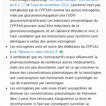
en 6.2.
et
Folia de novembre 2021
. L’estétrol n’est pas
métabolisé par le CYP3A4 comme les autres estrogènes,
mais par glucuronoconjugaison (via l’UDP-
glucuronyltransférase). Les inducteurs enzymatiques du
CYP3A4 pouvant aussi être inducteurs de la
glucuronoconjugaison, et en l’absence d’études in vivo, il
faut considérer que les interactions pour l’estétrol sont
identiques à celles des autres estrogènes.
Les estrogènes sont en outre des inhibiteurs du CYP1A2
(
voir Tableau Ic. dans Intro.6.3.
).
Il semblerait que les contraceptifs oraux influencent la
pharmacocinétique de nombreux autres médicaments,
mais ceci est peu documenté, sauf en ce qui concerne la
baisse des concentrations plasmatiques de la lamotrigine;
une contraception non hormonale étant à privilégier en
cas de traitement par lamotrigine.
Les estrogènes par voie orale étant susceptibles de
diminuer les concentrations plasmatiques de thyroxine
libre, il peut être nécessaire d'augmenter la dose de
lévothyroxine. Il faut par conséquent surveiller la