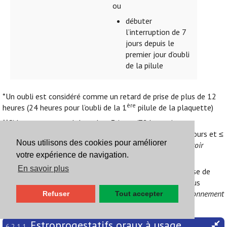
ou
débuter
l’interruption de 7
jours depuis le
premier jour d’oubli
de la pilule
*Un oubli est considéré comme un retard de prise de plus de 12
ère
heures (24 heures pour l’oubli de la 1
pilule de la plaquette)
**Si le rapport sexuel date de ≤ 3 jours (72 heures):
lévonorgestrel 1,5 mg. Si le rapport sexuel date de > 3 jours et ≤
Nous utilisons des cookies pour améliorer
5 jours: DIU (ulipristal potentiellement moins efficace,
voir
votre expérience de navigation.
Positionnement
6.2.4. Contraception d’urgence
).
En savoir plus
En cas de vomissements dans les 3 heures suivant la prise de
lévonorgestrel, reprendre un nouveau comprimé. Pour plus
d’informations sur la contraception d’urgence,
voir Positionnement
Refuser
Tout accepter
6.2.4. Contraception d’urgence
Estroprogestatifs oraux à usage
6.2.1.1.