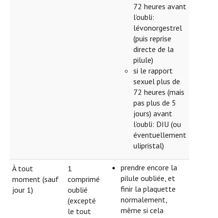
72 heures avant
l’oubli:
lévonorgestrel
(puis reprise
directe de la
pilule)
si le rapport
sexuel plus de
72 heures (mais
pas plus de 5
jours) avant
l’oubli: DIU (ou
éventuellement
ulipristal)
prendre encore la
À tout
1
pilule oubliée, et
moment (sauf
comprimé
finir la plaquette
jour 1)
oublié
normalement,
(excepté
même si cela
le tout