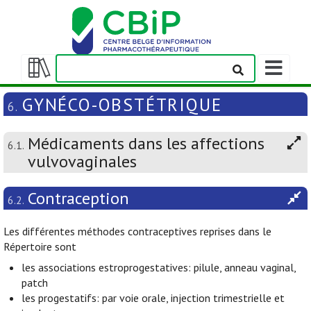
Afficher/m
la
Afficher/masquer
barre
la
GYNÉCO-OBSTÉTRIQUE
6.
de
table
navigation
des
Médicaments dans les affections
matières
6.1.
vulvovaginales
Contraception
6.2.
Les différentes méthodes contraceptives reprises dans le
Répertoire sont
les associations estroprogestatives: pilule, anneau vaginal,
patch
les progestatifs: par voie orale, injection trimestrielle et