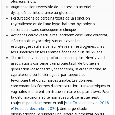
plusieurs mois.
Augmentation réversible de la pression artérielle,
dyslipidémie, intolérance au glucose.
Perturbations de certains tests de la fonction
thyroïdienne et de l’axe hypothalamo-hypophyso-
surrénalien, sans conséquence clinique.
Accidents cardiovasculaires (accident vasculaire cérébral,
infarctus du myocarde): surtout avec les
estroprogestatifs à teneur élevée en estrogènes, chez
les fumeuses et les femmes âgées de plus de 35 ans.
Thrombose veineuse profonde: risque plus élevé avec les
associations contenant un progestatif de troisième
génération (désogestrel, gestodène), la drospirénone, la
cyprotérone ou le diénogest, par rapport au
lévonogestrel ou au norgestimate. Les données
concernant les formes d’administration transdermiques et
vaginales montrent un risque similaire ou plus élevé. Pour
la chlormadinone et le nomégestrol, ce risque n'est
toujours pas clairement établi [
voir Folia de janvier 2018
et
Folia de décembre 2020
]. Une large étude
observationnelle suggère une légère augmentation du