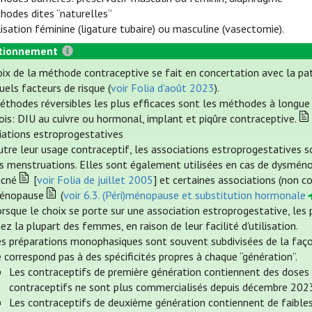
hodes dites “naturelles”
ilisation féminine (ligature tubaire) ou masculine (vasectomie).
tionnement
oix de la méthode contraceptive se fait en concertation avec la pa
els facteurs de risque (
voir Folia d'août 2023
).
éthodes réversibles les plus efficaces sont les méthodes à longue d
ois: DIU au cuivre ou hormonal, implant et piqûre contraceptive.
iations estroprogestatives
tre leur usage contraceptif, les associations estroprogestatives so
es menstruations. Elles sont également utilisées en cas de dysméno
acné
[
voir Folia de juillet 2005
] et certaines associations (non c
énopause
(
voir 6.3. (Péri)ménopause et substitution hormonale
orsque le choix se porte sur une association estroprogestative, l
ez la plupart des femmes, en raison de leur facilité d'utilisation.
s préparations monophasiques sont souvent subdivisées de la façon 
 correspond pas à des spécificités propres à chaque “génération”.
Les contraceptifs de première génération contiennent des doses é
contraceptifs ne sont plus commercialisés depuis décembre 202
Les contraceptifs de deuxième génération contiennent de faibles 