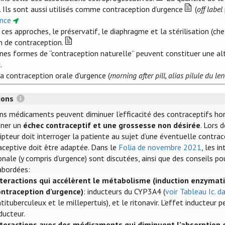
. Ils sont aussi utilisés comme contraception d’urgence
(
off label
ence
 ces approches, le préservatif, le diaphragme et la stérilisation 
 de contraception.
ines formes de “contraception naturelle” peuvent constituer une al
].
la contraception orale d'urgence (
morning after pill, alias pilule du l
tions
ins médicaments peuvent diminuer l’efficacité des contraceptifs h
îner un
échec contraceptif et une grossesse non désirée
. Lors 
ipteur doit interroger la patiente au sujet d’une éventuelle contra
aceptive doit être adaptée. Dans le
Folia de novembre 2021
, les i
ale (y compris d’urgence) sont discutées, ainsi que des conseils pou
abordées:
nteractions qui accélèrent le métabolisme (induction enzymat
ontraception d’urgence)
: inducteurs du CYP3A4 (
voir Tableau Ic. d
tituberculeux et le millepertuis), et le ritonavir. L’effet inducteur
ducteur.
nteractions avec des médicaments qui diminuent l’absorption 