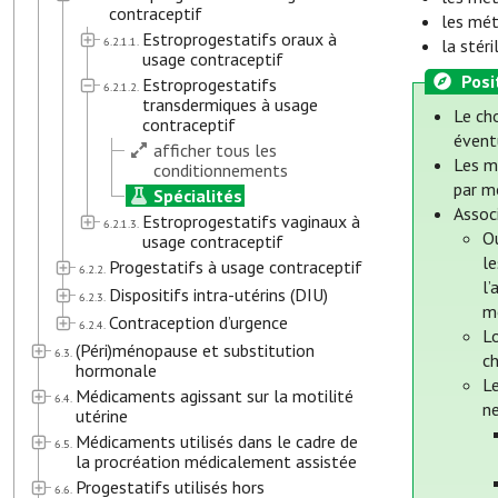
contraceptif
les mét
Estroprogestatifs oraux à
6.2.1.1.
la stér
usage contraceptif
Posi
Estroprogestatifs
6.2.1.2.
transdermiques à usage
Le ch
contraceptif
éventu
afficher tous les
Les m
conditionnements
par m
Spécialités
Assoc
Estroprogestatifs vaginaux à
6.2.1.3.
Ou
usage contraceptif
l
Progestatifs à usage contraceptif
6.2.2.
l’
Dispositifs intra-utérins (DIU)
6.2.3.
m
Contraception d’urgence
6.2.4.
L
(Péri)ménopause et substitution
6.3.
ch
hormonale
Le
Médicaments agissant sur la motilité
6.4.
ne
utérine
Médicaments utilisés dans le cadre de
6.5.
la procréation médicalement assistée
Progestatifs utilisés hors
6.6.