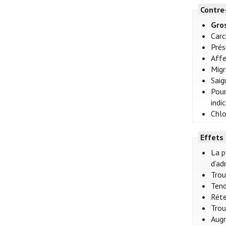
Contre
Gro
Car
Prés
Affe
Migr
Saig
Pour
indi
Chlo
Effets
La p
d’ad
Trou
Tend
Réte
Trou
Augm