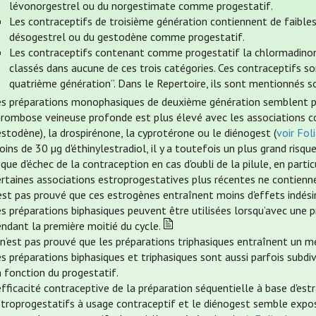
lévonorgestrel ou du norgestimate comme progestatif.
Les contraceptifs de troisième génération contiennent de faibles 
désogestrel ou du gestodène comme progestatif.
Les contraceptifs contenant comme progestatif la chlormadinone
classés dans aucune de ces trois catégories. Ces contraceptifs so
quatrième génération”. Dans le Repertoire, ils sont mentionnés so
es préparations monophasiques de deuxième génération semblent prés
hrombose veineuse profonde est plus élevé avec les associations c
stodène), la drospirénone, la cyprotérone ou le diénogest (
voir Fo
ins de 30 µg d'éthinylestradiol, il y a toutefois un plus grand risque
sque d'échec de la contraception en cas d'oubli de la pilule, en part
rtaines associations estroprogestatives plus récentes ne contiennent
est pas prouvé que ces estrogènes entraînent moins d'effets indési
es préparations biphasiques peuvent être utilisées lorsqu’avec une
ndant la première moitié du cycle.
 n’est pas prouvé que les préparations triphasiques entraînent un me
s préparations biphasiques et triphasiques sont aussi parfois subd
 fonction du progestatif.
efficacité contraceptive de la préparation séquentielle à base d'est
stroprogestatifs à usage contraceptif et le diénogest semble expos