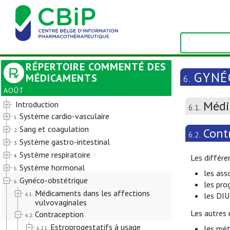
RÉPERTOIRE COMMENTÉ DES
GYNÉ
MÉDICAMENTS
6.
AOÛT
Médi
Introduction
6.1.
Système cardio-vasculaire
1.
Sang et coagulation
Cont
2.
6.2.
Système gastro-intestinal
3.
Système respiratoire
4.
Les différe
Système hormonal
5.
les ass
Gynéco-obstétrique
6.
les pro
Médicaments dans les affections
6.1.
les DIU
vulvovaginales
Les autres
Contraception
6.2.
Estroprogestatifs à usage
les mét
6.2.1.