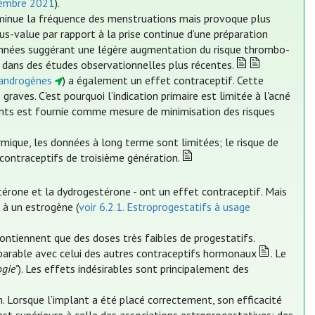
vembre 2021
).
 diminue la fréquence des menstruations mais provoque plus
us-value par rapport à la prise continue d’une préparation
onnées suggérant une légère augmentation du risque thrombo-
 dans des études observationnelles plus récentes.
tiandrogènes
) a également un effet contraceptif. Cette
raves. C'est pourquoi l’indication primaire est limitée à l'acné
ents est fournie comme mesure de minimisation des risques
mique, les données à long terme sont limitées; le risque de
ontraceptifs de troisième génération.
stérone et la dydrogestérone - ont un effet contraceptif. Mais
n à un estrogène (
voir 6.2.1. Estroprogestatifs à usage
contiennent que des doses très faibles de progestatifs.
mparable avec celui des autres contraceptifs hormonaux
. Le
ogie”
). Les effets indésirables sont principalement des
. Lorsque l’implant a été placé correctement, son efficacité