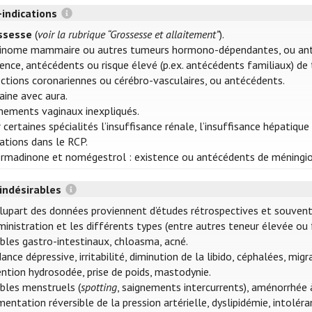
-indications
ssesse
(
voir la rubrique “Grossesse et allaitement”
).
cinome mammaire ou autres tumeurs hormono-dépendantes, ou ant
ence, antécédents ou risque élevé (p.ex. antécédents familiaux) de
ctions coronariennes ou cérébro-vasculaires, ou antécédents.
aine avec aura.
nements vaginaux inexpliqués.
 certaines spécialités l’insuffisance rénale, l’insuffisance hépat
cations dans le RCP.
rmadinone et nomégestrol : existence ou antécédents de méningi
 indésirables
lupart des données proviennent d’études rétrospectives et souvent a
ministration et les différents types (entre autres teneur élevée ou 
bles gastro-intestinaux, chloasma, acné.
ance dépressive, irritabilité, diminution de la libido, céphalées, migr
ntion hydrosodée, prise de poids, mastodynie.
bles menstruels (
spotting
, saignements intercurrents), aménorrhée à
entation réversible de la pression artérielle, dyslipidémie, intolér