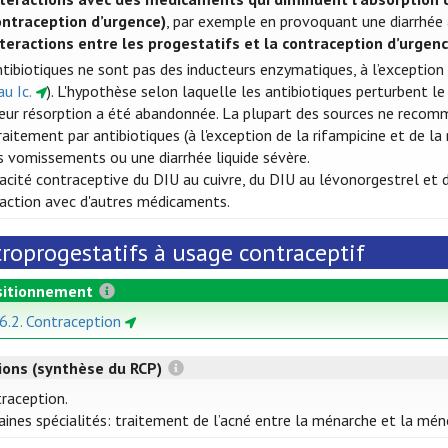
ontraception d’urgence)
, par exemple en provoquant une diarrhé
nteractions entre les progestatifs et la contraception d’urgenc
ntibiotiques ne sont pas des inducteurs enzymatiques, à l’exception 
u Ic.
). L'hypothèse selon laquelle les antibiotiques perturbent l
 leur résorption a été abandonnée. La plupart des sources ne reco
raitement par antibiotiques (à l'exception de la rifampicine et de l
s vomissements ou une diarrhée liquide sévère.
icacité contraceptive du DIU au cuivre, du DIU au lévonorgestrel et
eraction avec d'autres médicaments.
troprogestatifs à usage contraceptif
itionnement
 6.2. Contraception
tions (synthèse du RCP)
raception.
aines spécialités: traitement de l’acné entre la ménarche et la mé