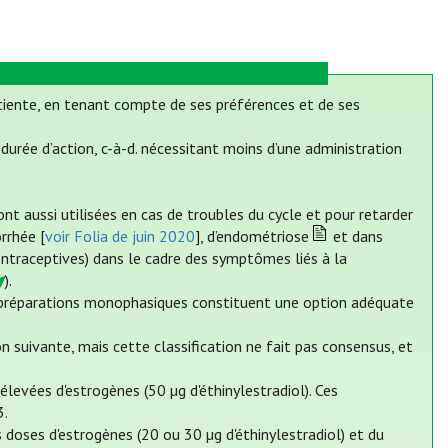
tiente, en tenant compte de ses préférences et de ses
urée d’action, c-à-d. nécessitant moins d’une administration
nt aussi utilisées en cas de troubles du cycle et pour retarder
rrhée [
voir Folia de juin 2020
], d’endométriose
et dans
ontraceptives) dans le cadre des symptômes liés à la
).
es préparations monophasiques constituent une option adéquate
suivante, mais cette classification ne fait pas consensus, et
levées d'estrogènes (50 µg d'éthinylestradiol). Ces
3.
doses d'estrogènes (20 ou 30 µg d'éthinylestradiol) et du