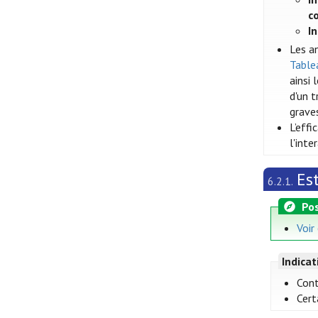
c
I
Les a
Tablea
ainsi
d'un t
grave
L’eff
l'int
Es
6.2.1.
Pos
Voir
Indica
Cont
Cert