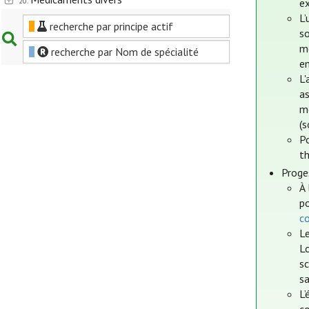
20.
ex
L’
recherche par principe actif
s
m
recherche par Nom de spécialité
e
L'
as
m
(
Po
t
Proge
À 
po
c
Le
Lo
sc
sa
L’