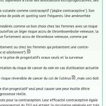
est supérieure à celle des associations estroprogestatives; des
s-cutanée comme contraceptif (“piqûre contraceptive”). Son
prise de poids et
spotting
sont fréquents. Une aménorrhée
onsidérés comme un bon choix chez les femmes avec un risque
 toutefois un léger risque accru de thromboembolie veineuse; la
sque fortement accru de thrombose veineuse, comme par
llaitement ou chez les femmes qui présentent une contre-
e et allaitement”
).
e la prise de progestatifs oraux seuls et la survenue
tion du risque de cancer du sein en cas d’utilisation actuelle
risque réversible de cancer du col de l’utérus
, mais ceci doit
d’un progestatif seul peut causer une peur inutile d’être
grossesse réelle.
lisés pour la contraception. Leur efficacité contraceptive égale
onorgestrel du DIU qui atteint la circulation générale est très