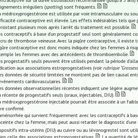
ntraceptive sur la durée d’utilisation recommandée (jusqu’à 3 ans) 
ignements irréguliers (
spotting
) sont fréquents.
a médroxyprogestérone est utilisée par voie intramusculaire ou sou
ficacité contraceptive est élevée. Les effets indésirables tels que 
rsistant plusieurs mois après l’arrêt du traitement est possible.
es contraceptifs à base d’un progestatif seul sont généralement c
cru de thrombose veineuse. Avec la piqûre contraceptive, il existe
iqûre contraceptive est donc moins indiquée chez les femmes à ri
xemple les femmes avec des antécédents de thromboembolie.
es progestatifs seuls peuvent être utilisés pendant la période d'a
dication aux associations estroprogestatives (voir
rubrique “Grossess
s données de sécurité limitées ne montrent pas de lien causal entr
’événements cardiovasculaires.
s données observationnelles récentes indiquent une légère augmenta
 récente de progestatifs seuls (oraux, injectables, DIU).
 médroxyprogestérone injectable pourrait être associée à un faible 
re confirmé.
aménorrhée qui survient fréquemment avec les contraceptifs à base 
ceinte chez la femme, mais peut aussi retarder le diagnostic d’une 
spositifs intra-utérins (DIU) au cuivre ou au lévonogrestel sont uti
ins celle des associations estroprogestatives.
La quantité de lév