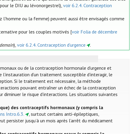
pour le DIU au lévonorgestrel),
voir 6.2.4. Contraception
(chez l’homme ou la femme) peuvent aussi être envisagés comme
ternative pour les couples motivés [
voir Folia de décembre
endemain
),
voir 6.2.4. Contraception d’urgence
.
ormonaux ou de la contraception hormonale d’urgence et
de l’instauration d’un traitement susceptible d’interagir, le
ception. Si le traitement est nécessaire, la méthode
nteractions pouvant entraîner un échec de la contraception
r diminuer le risque d’interactions. Les situations suivantes
ique) des contraceptifs hormonaux (y compris la
ans Intro.6.3.
, surtout certains anti-épileptiques,
 peut persister jusqu’à un mois après l’arrêt du médicament
des contraceptifs hormonaux oraux (y compris la