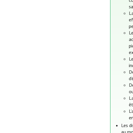
co
sa
L
ef
pe
L
ac
p
e
L
in
De
d
De
ou
La
êt
L’
en
Les di
au mo