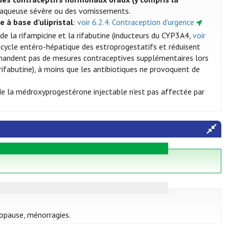
e aqueuse sévère ou des vomissements.
e à base d’ulipristal
:
voir 6.2.4. Contraception d’urgence
de la rifampicine et la rifabutine (inducteurs du CYP3A4,
voir
e cycle entéro-hépatique des estroprogestatifs et réduisent
mmandent pas de mesures contraceptives supplémentaires lors
a rifabutine), à moins que les antibiotiques ne provoquent de
 de la médroxyprogestérone injectable n'est pas affectée par
nopause, ménorragies.