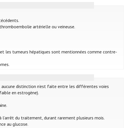
écédents.
 thromboembolie artérielle ou veineuse.
ique et les tumeurs hépatiques sont mentionnées comme contre-
omes.
ucune distinction n’est faite entre les différentes voies
faible en estrogène).
aine.
 l’arrêt du traitement, durant rarement plusieurs mois.
ance au glucose.