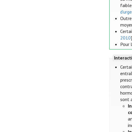
faible
d’urg
Outre
moyen
Certa
2010
Pour 
Interac
Certa
entra
prescr
contr
hormon
sont 
I
c
an
in
I