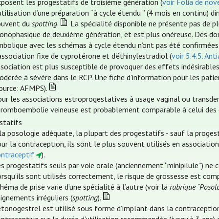
posent les progestatifs de troisième génération (
voir Folia de no
utilisation d’une préparation “à cycle étendu ” (4 mois en continu)
ouvent du
spotting
.
La spécialité disponible ne présente pas de pl
onophasique de deuxième génération, et est plus onéreuse. Des d
mbolique avec les schémas à cycle étendu n’ont pas été confirmées
association fixe de cyprotérone et d'éthinylestradiol (
voir 5.4.5. An
sociation est plus susceptible de provoquer des effets indésirables g
odérée à sévère dans le RCP. Une fiche d'information pour les pati
source: AFMPS).
ur les associations estroprogestatives à usage vaginal ou transder
hromboembolie veineuse est probablement comparable à celui des c
statifs
la posologie adéquate, la plupart des progestatifs - sauf la proge
ur la contraception, ils sont le plus souvent utilisés en associatio
ontraceptif
).
s progestatifs seuls par voie orale (anciennement “minipilule”) ne 
rsqu'ils sont utilisés correctement, le risque de grossesse est co
héma de prise varie d’une spécialité à l’autre (voir la
rubrique “Posol
ignements irréguliers (
spotting
).
étonogestrel est utilisé sous forme d’implant dans la contraception