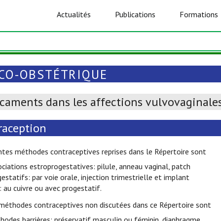
Actualités
Publications
Formations
CO-OBSTÉTRIQUE
caments dans les affections vulvovaginale
raception
ntes méthodes contraceptives reprises dans le Répertoire sont
ociations estroprogestatives: pilule, anneau vaginal, patch
gestatifs: par voie orale, injection trimestrielle et implant
: au cuivre ou avec progestatif.
 méthodes contraceptives non discutées dans ce Répertoire sont
hodes barrières: préservatif masculin ou féminin, diaphragme