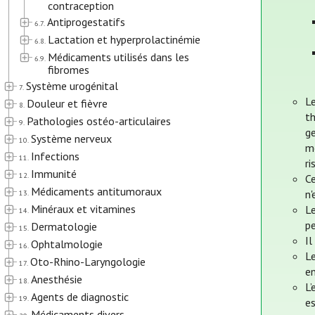
contraception
Antiprogestatifs
6.7.
Lactation et hyperprolactinémie
6.8.
Médicaments utilisés dans les
6.9.
fibromes
Système urogénital
7.
L
Douleur et fièvre
8.
t
Pathologies ostéo-articulaires
9.
ge
Système nerveux
10.
mo
Infections
11.
ri
Immunité
12.
Ce
Médicaments antitumoraux
n'
13.
Minéraux et vitamines
L
14.
pe
Dermatologie
15.
Il
Ophtalmologie
16.
Le
Oto-Rhino-Laryngologie
17.
en
Anesthésie
18.
L’
Agents de diagnostic
19.
e
Médicaments divers