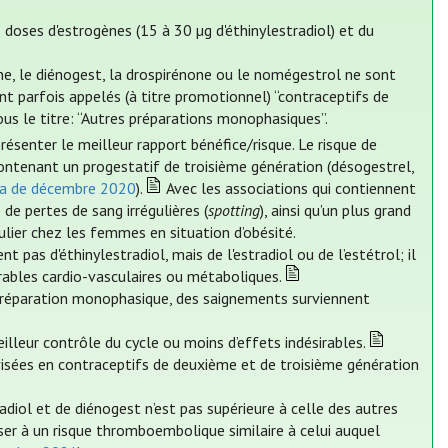
doses d'estrogènes (15 à 30 µg d'éthinylestradiol) et du
, le diénogest, la drospirénone ou le nomégestrol ne sont
nt parfois appelés (à titre promotionnel) “contraceptifs de
us le titre: “Autres préparations monophasiques”.
enter le meilleur rapport bénéfice/risque. Le risque de
ontenant un progestatif de troisième génération (désogestrel,
lia de décembre 2020
).
Avec les associations qui contiennent
 de pertes de sang irrégulières (
spotting
), ainsi qu’un plus grand
iculier chez les femmes en situation d’obésité.
 pas d'éthinylestradiol, mais de l'estradiol ou de l’estétrol; il
rables cardio-vasculaires ou métaboliques.
 préparation monophasique, des saignements surviennent
illeur contrôle du cycle ou moins d’effets indésirables.
ivisées en contraceptifs de deuxième et de troisième génération
radiol et de diénogest n’est pas supérieure à celle des autres
er à un risque thromboembolique similaire à celui auquel