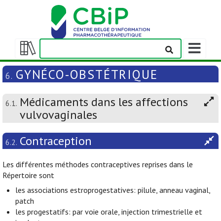
Afficher/m
la
Afficher/masquer
barre
la
GYNÉCO-OBSTÉTRIQUE
6.
de
table
navigation
des
Médicaments dans les affections
matières
6.1.
vulvovaginales
Contraception
6.2.
Les différentes méthodes contraceptives reprises dans le
Répertoire sont
les associations estroprogestatives: pilule, anneau vaginal,
patch
les progestatifs: par voie orale, injection trimestrielle et