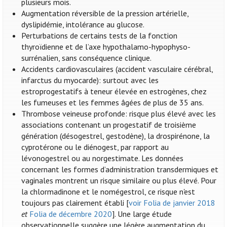
plusieurs mois.
Augmentation réversible de la pression artérielle,
dyslipidémie, intolérance au glucose.
Perturbations de certains tests de la fonction
thyroïdienne et de l’axe hypothalamo-hypophyso-
surrénalien, sans conséquence clinique.
Accidents cardiovasculaires (accident vasculaire cérébral,
infarctus du myocarde): surtout avec les
estroprogestatifs à teneur élevée en estrogènes, chez
les fumeuses et les femmes âgées de plus de 35 ans.
Thrombose veineuse profonde: risque plus élevé avec les
associations contenant un progestatif de troisième
génération (désogestrel, gestodène), la drospirénone, la
cyprotérone ou le diénogest, par rapport au
lévonogestrel ou au norgestimate. Les données
concernant les formes d’administration transdermiques et
vaginales montrent un risque similaire ou plus élevé. Pour
la chlormadinone et le nomégestrol, ce risque n'est
toujours pas clairement établi [
voir Folia de janvier 2018
et
Folia de décembre 2020
]. Une large étude
observationnelle suggère une légère augmentation du