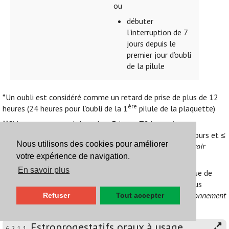
ou
débuter
l’interruption de 7
jours depuis le
premier jour d’oubli
de la pilule
*Un oubli est considéré comme un retard de prise de plus de 12
ère
heures (24 heures pour l’oubli de la 1
pilule de la plaquette)
**Si le rapport sexuel date de ≤ 3 jours (72 heures):
lévonorgestrel 1,5 mg. Si le rapport sexuel date de > 3 jours et ≤
Nous utilisons des cookies pour améliorer
5 jours: DIU (ulipristal potentiellement moins efficace,
voir
votre expérience de navigation.
Positionnement
6.2.4. Contraception d’urgence
).
En savoir plus
En cas de vomissements dans les 3 heures suivant la prise de
lévonorgestrel, reprendre un nouveau comprimé. Pour plus
d’informations sur la contraception d’urgence,
voir Positionnement
Refuser
Tout accepter
6.2.4. Contraception d’urgence
Estroprogestatifs oraux à usage
6.2.1.1.