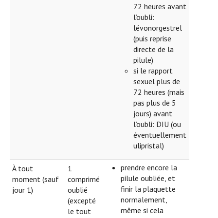
72 heures avant
l’oubli:
lévonorgestrel
(puis reprise
directe de la
pilule)
si le rapport
sexuel plus de
72 heures (mais
pas plus de 5
jours) avant
l’oubli: DIU (ou
éventuellement
ulipristal)
prendre encore la
À tout
1
pilule oubliée, et
moment (sauf
comprimé
finir la plaquette
jour 1)
oublié
normalement,
(excepté
même si cela
le tout