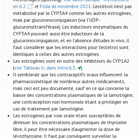
en 6.2.
et
Folia de novembre 2021
. L’estétrol n’est pas
métabolisé par le CYP3A4 comme les autres estrogènes,
mais par glucuronoconjugaison (via l’UDP-
glucuronyltransférase). Les inducteurs enzymatiques du
CYP3A4 pouvant aussi être inducteurs de la
glucuronoconjugaison, et en l’absence d’études in vivo, il
faut considérer que les interactions pour l’estétrol sont
identiques à celles des autres estrogènes.
Les estrogènes sont en outre des inhibiteurs du CYP1A2
(
voir Tableau Ic. dans Intro.6.3.
).
Il semblerait que les contraceptifs oraux influencent la
pharmacocinétique de nombreux autres médicaments,
mais ceci est peu documenté, sauf en ce qui concerne la
baisse des concentrations plasmatiques de la lamotrigine;
une contraception non hormonale étant à privilégier en
cas de traitement par lamotrigine.
Les estrogènes par voie orale étant susceptibles de
diminuer les concentrations plasmatiques de thyroxine
libre, il peut être nécessaire d'augmenter la dose de
lévothyroxine. Il faut par conséquent surveiller la