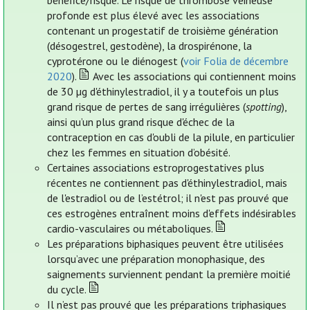
bénéfice/risque. Le risque de thrombose veineuse
profonde est plus élevé avec les associations
contenant un progestatif de troisième génération
(désogestrel, gestodène), la drospirénone, la
cyprotérone ou le diénogest (
voir Folia de décembre
2020
).
Avec les associations qui contiennent moins
de 30 µg d'éthinylestradiol, il y a toutefois un plus
grand risque de pertes de sang irrégulières (
spotting
),
ainsi qu’un plus grand risque d'échec de la
contraception en cas d'oubli de la pilule, en particulier
chez les femmes en situation d’obésité.
Certaines associations estroprogestatives plus
récentes ne contiennent pas d'éthinylestradiol, mais
de l'estradiol ou de l’estétrol; il n'est pas prouvé que
ces estrogènes entraînent moins d'effets indésirables
cardio-vasculaires ou métaboliques.
Les préparations biphasiques peuvent être utilisées
lorsqu’avec une préparation monophasique, des
saignements surviennent pendant la première moitié
du cycle.
Il n’est pas prouvé que les préparations triphasiques