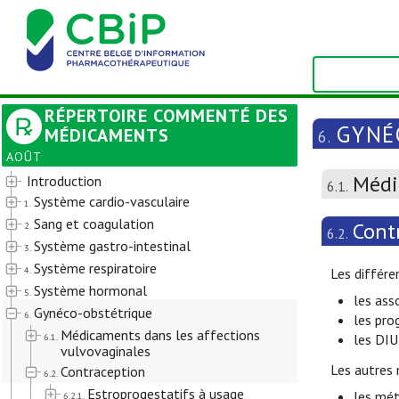
RÉPERTOIRE COMMENTÉ DES
GYNÉ
MÉDICAMENTS
6.
AOÛT
Médi
Introduction
6.1.
Système cardio-vasculaire
1.
Sang et coagulation
Cont
2.
6.2.
Système gastro-intestinal
3.
Système respiratoire
4.
Les différe
Système hormonal
5.
les ass
Gynéco-obstétrique
6.
les pro
Médicaments dans les affections
6.1.
les DIU
vulvovaginales
Les autres
Contraception
6.2.
Estroprogestatifs à usage
les mét
6.2.1.