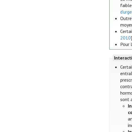
faible
d’urg
Outre
moyen
Certa
2010
Pour 
Interac
Certa
entra
prescr
contr
hormon
sont 
I
c
an
in
I