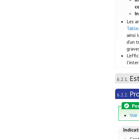
c
I
Les a
Tablea
ainsi
d'un t
grave
L’eff
l'int
Es
6.2.1.
Pr
6.2.2.
Pos
Voir
Indica