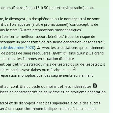
doses d'estrogènes (15 à 30 µg d'éthinylestradiol) et du
, le diénogest, la drospirénone ou le nomégestrol ne sont
nt parfois appelés (à titre promotionnel) “contraceptifs de
us le titre: “Autres préparations monophasiques”.
enter le meilleur rapport bénéfice/risque. Le risque de
ontenant un progestatif de troisième génération (désogestrel,
lia de décembre 2020
).
Avec les associations qui contiennent
 de pertes de sang irrégulières (
spotting
), ainsi qu’un plus grand
iculier chez les femmes en situation d’obésité.
 pas d'éthinylestradiol, mais de l'estradiol ou de l’estétrol; il
rables cardio-vasculaires ou métaboliques.
 préparation monophasique, des saignements surviennent
illeur contrôle du cycle ou moins d’effets indésirables.
ivisées en contraceptifs de deuxième et de troisième génération
radiol et de diénogest n’est pas supérieure à celle des autres
er à un risque thromboembolique similaire à celui auquel