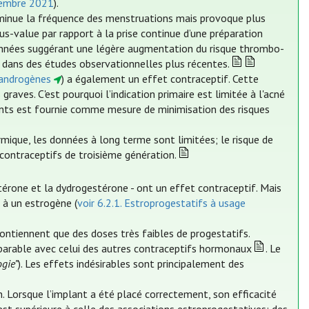
vembre 2021
).
 diminue la fréquence des menstruations mais provoque plus
us-value par rapport à la prise continue d’une préparation
onnées suggérant une légère augmentation du risque thrombo-
 dans des études observationnelles plus récentes.
tiandrogènes
) a également un effet contraceptif. Cette
raves. C'est pourquoi l’indication primaire est limitée à l'acné
ents est fournie comme mesure de minimisation des risques
mique, les données à long terme sont limitées; le risque de
ontraceptifs de troisième génération.
stérone et la dydrogestérone - ont un effet contraceptif. Mais
n à un estrogène (
voir 6.2.1. Estroprogestatifs à usage
contiennent que des doses très faibles de progestatifs.
mparable avec celui des autres contraceptifs hormonaux
. Le
ogie”
). Les effets indésirables sont principalement des
. Lorsque l’implant a été placé correctement, son efficacité