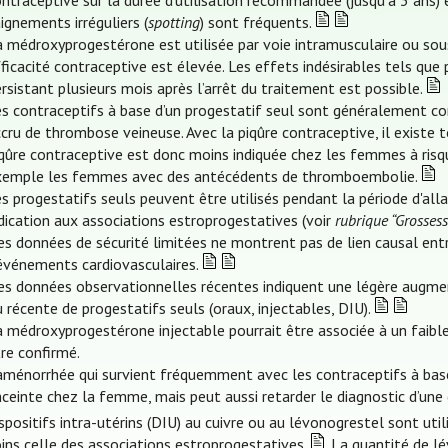
ntraceptive sur la durée d’utilisation recommandée (jusqu’à 3 ans) 
ignements irréguliers (
spotting
) sont fréquents.
a médroxyprogestérone est utilisée par voie intramusculaire ou sou
ficacité contraceptive est élevée. Les effets indésirables tels que 
rsistant plusieurs mois après l’arrêt du traitement est possible.
es contraceptifs à base d’un progestatif seul sont généralement c
cru de thrombose veineuse. Avec la piqûre contraceptive, il existe
iqûre contraceptive est donc moins indiquée chez les femmes à ri
xemple les femmes avec des antécédents de thromboembolie.
es progestatifs seuls peuvent être utilisés pendant la période d'a
dication aux associations estroprogestatives (voir
rubrique “Grossess
s données de sécurité limitées ne montrent pas de lien causal entr
’événements cardiovasculaires.
s données observationnelles récentes indiquent une légère augmenta
 récente de progestatifs seuls (oraux, injectables, DIU).
 médroxyprogestérone injectable pourrait être associée à un faible 
re confirmé.
aménorrhée qui survient fréquemment avec les contraceptifs à base 
ceinte chez la femme, mais peut aussi retarder le diagnostic d’une 
spositifs intra-utérins (DIU) au cuivre ou au lévonogrestel sont uti
ins celle des associations estroprogestatives.
La quantité de lév