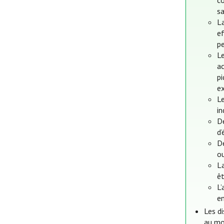
co
sa
L
ef
pe
L
ac
p
e
L
in
De
d
De
ou
La
êt
L’
en
Les di
au mo