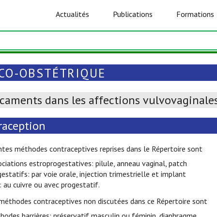
Actualités
Publications
Formations
CO-OBSTÉTRIQUE
caments dans les affections vulvovaginale
raception
ntes méthodes contraceptives reprises dans le Répertoire sont
ociations estroprogestatives: pilule, anneau vaginal, patch
gestatifs: par voie orale, injection trimestrielle et implant
: au cuivre ou avec progestatif.
 méthodes contraceptives non discutées dans ce Répertoire sont
hodes barrières: préservatif masculin ou féminin, diaphragme