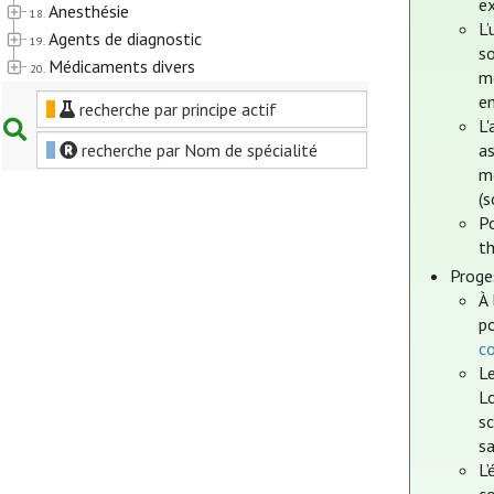
ex
Anesthésie
18.
L’
Agents de diagnostic
19.
s
Médicaments divers
20.
m
e
recherche par principe actif
L'
recherche par Nom de spécialité
as
m
(
Po
t
Proge
À 
po
c
Le
Lo
sc
sa
L’