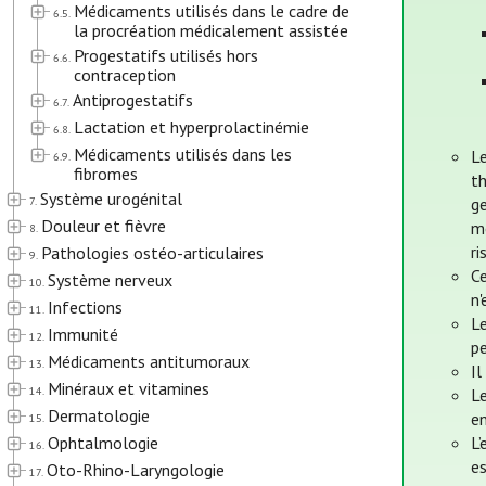
Médicaments utilisés dans le cadre de
6.5.
la procréation médicalement assistée
Progestatifs utilisés hors
6.6.
contraception
Antiprogestatifs
6.7.
Lactation et hyperprolactinémie
6.8.
Médicaments utilisés dans les
L
6.9.
fibromes
t
Système urogénital
7.
ge
Douleur et fièvre
mo
8.
ri
Pathologies ostéo-articulaires
9.
Ce
Système nerveux
10.
n'
Infections
11.
L
Immunité
12.
pe
Médicaments antitumoraux
13.
Il
Minéraux et vitamines
14.
Le
Dermatologie
en
15.
Ophtalmologie
L’
16.
e
Oto-Rhino-Laryngologie
17.