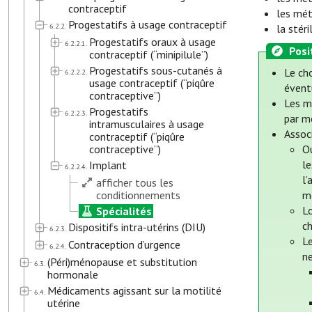
contraceptif
les mét
Progestatifs à usage contraceptif
6.2.2.
la stér
Progestatifs oraux à usage
6.2.2.1.
Posi
contraceptif (“minipilule”)
Progestatifs sous-cutanés à
Le ch
6.2.2.2.
usage contraceptif (“piqûre
éventu
contraceptive”)
Les m
Progestatifs
6.2.2.3.
par m
intramusculaires à usage
Assoc
contraceptif (“piqûre
contraceptive”)
Ou
l
Implant
6.2.2.4.
l’
afficher tous les
conditionnements
m
L
Spécialités
ch
Dispositifs intra-utérins (DIU)
6.2.3.
Le
Contraception d’urgence
6.2.4.
ne
(Péri)ménopause et substitution
6.3.
hormonale
Médicaments agissant sur la motilité
6.4.
utérine