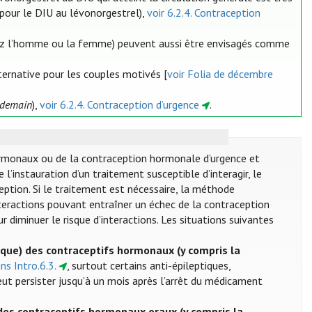
pour le DIU au lévonorgestrel),
voir 6.2.4. Contraception
(chez l’homme ou la femme) peuvent aussi être envisagés comme
ternative pour les couples motivés [
voir Folia de décembre
endemain
),
voir 6.2.4. Contraception d’urgence
.
ormonaux ou de la contraception hormonale d’urgence et
de l’instauration d’un traitement susceptible d’interagir, le
ception. Si le traitement est nécessaire, la méthode
nteractions pouvant entraîner un échec de la contraception
r diminuer le risque d’interactions. Les situations suivantes
ique) des contraceptifs hormonaux (y compris la
ans Intro.6.3.
, surtout certains anti-épileptiques,
 peut persister jusqu’à un mois après l’arrêt du médicament
des contraceptifs hormonaux oraux (y compris la