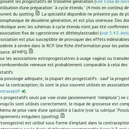
posent les progestatifs de troisième génération (
voir Folia de no
utilisation d’une préparation “à cycle étendu ” (4 mois en continu)
ouvent du
spotting
.
La spécialité disponible ne présente pas de pl
onophasique de deuxième génération, et est plus onéreuse. Des d
mbolique avec les schémas à cycle étendu n’ont pas été confirmées
association fixe de cyprotérone et d'éthinylestradiol (
voir 5.4.5. An
sociation est plus susceptible de provoquer des effets indésirables g
odérée à sévère dans le RCP. Une fiche d'information pour les pati
source: AFMPS).
ur les associations estroprogestatives à usage vaginal ou transder
hromboembolie veineuse est probablement comparable à celui des c
statifs
la posologie adéquate, la plupart des progestatifs - sauf la proge
ur la contraception, ils sont le plus souvent utilisés en associatio
ontraceptif
).
s progestatifs seuls par voie orale (anciennement “minipilule”) ne 
rsqu'ils sont utilisés correctement, le risque de grossesse est co
héma de prise varie d’une spécialité à l’autre (voir la
rubrique “Posol
ignements irréguliers (
spotting
).
étonogestrel est utilisé sous forme d’implant dans la contraception