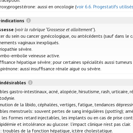
raception.
oxyprogestérone: aussi en oncologie (
voir 6.6. Progestatifs utilis
-indications
ssesse
(
voir la rubrique “Grossesse et allaitement
”).
er du sein ou cancer gynécologique, ou antécédents (sauf dans le c
nements vaginaux inexpliqués.
riopathie sévère.
mbo-embolie veineuse active.
ffisance hépatique sévère; pour certaines spécialités aussi tumeurs
pirénone: aussi insuffisance rénale aiguë ou sévère.
 indésirables
bles gastro-intestinaux, acné, alopécie, hirsutisme, rash, urticaire, 
odynie.
nution de la libido, céphalées, vertiges, fatigue, tendances dépress
bles menstruels: souvent pertes de sang irrégulières (
spotting
); am
 les formes retard injectables, les implants ou en cas de prise con
ipidémie et intolérance au glucose: l’impact clinique n’est pas clair.
: troubles de la fonction hépatique, ictère cholestatique.