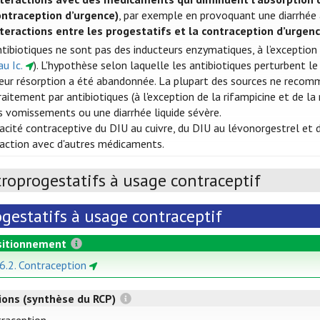
ontraception d’urgence)
, par exemple en provoquant une diarrhé
nteractions entre les progestatifs et la contraception d’urgenc
ntibiotiques ne sont pas des inducteurs enzymatiques, à l’exception 
u Ic.
). L'hypothèse selon laquelle les antibiotiques perturbent l
 leur résorption a été abandonnée. La plupart des sources ne reco
raitement par antibiotiques (à l'exception de la rifampicine et de l
s vomissements ou une diarrhée liquide sévère.
icacité contraceptive du DIU au cuivre, du DIU au lévonorgestrel et
eraction avec d'autres médicaments.
troprogestatifs à usage contraceptif
ogestatifs à usage contraceptif
itionnement
 6.2. Contraception
tions (synthèse du RCP)