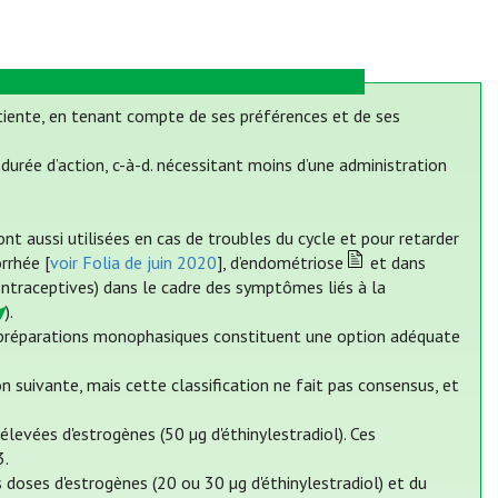
tiente, en tenant compte de ses préférences et de ses
urée d’action, c-à-d. nécessitant moins d’une administration
nt aussi utilisées en cas de troubles du cycle et pour retarder
rrhée [
voir Folia de juin 2020
], d’endométriose
et dans
ontraceptives) dans le cadre des symptômes liés à la
).
es préparations monophasiques constituent une option adéquate
suivante, mais cette classification ne fait pas consensus, et
levées d'estrogènes (50 µg d'éthinylestradiol). Ces
3.
doses d'estrogènes (20 ou 30 µg d'éthinylestradiol) et du