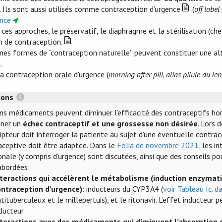
. Ils sont aussi utilisés comme contraception d’urgence
(
off label
ence
 ces approches, le préservatif, le diaphragme et la stérilisation 
 de contraception.
ines formes de “contraception naturelle” peuvent constituer une al
].
la contraception orale d'urgence (
morning after pill, alias pilule du l
tions
ins médicaments peuvent diminuer l’efficacité des contraceptifs h
îner un
échec contraceptif et une grossesse non désirée
. Lors 
ipteur doit interroger la patiente au sujet d’une éventuelle contra
aceptive doit être adaptée. Dans le
Folia de novembre 2021
, les i
ale (y compris d’urgence) sont discutées, ainsi que des conseils pou
abordées:
nteractions qui accélèrent le métabolisme (induction enzymat
ontraception d’urgence)
: inducteurs du CYP3A4 (
voir Tableau Ic. d
tituberculeux et le millepertuis), et le ritonavir. L’effet inducteur
ducteur.
nteractions avec des médicaments qui diminuent l’absorption 