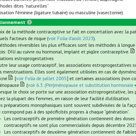
hodes dites “naturelles”
ilisation féminine (ligature tubaire) ou masculine (vasectomie).
tionnement
oix de la méthode contraceptive se fait en concertation avec la pa
els facteurs de risque (
voir Folia d'août 2023
).
éthodes réversibles les plus efficaces sont les méthodes à longue d
ois: DIU au cuivre ou hormonal, implant et piqûre contraceptive.
iations estroprogestatives
tre leur usage contraceptif, les associations estroprogestatives so
es menstruations. Elles sont également utilisées en cas de dysméno
acné
[
voir Folia de juillet 2005
] et certaines associations (non c
énopause
(
voir 6.3. (Péri)ménopause et substitution hormonale
orsque le choix se porte sur une association estroprogestative, l
ez la plupart des femmes, en raison de leur facilité d'utilisation.
s préparations monophasiques sont souvent subdivisées de la façon 
 correspond pas à des spécificités propres à chaque “génération”.
Les contraceptifs de première génération contiennent des doses é
contraceptifs ne sont plus commercialisés depuis décembre 202
Les contraceptifs de deuxième génération contiennent de faibles 