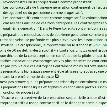
lévonorgestrel ou du norgestimate comme progestatif.
Les contraceptifs de troisième génération contiennent de faibles 
désogestrel ou du gestodène comme progestatif.
Les contraceptifs contenant comme progestatif la chlormadinone
classés dans aucune de ces trois catégories. Ces contraceptifs so
quatrième génération”. Dans le Repertoire, ils sont mentionnés so
es préparations monophasiques de deuxième génération semblent prés
hrombose veineuse profonde est plus élevé avec les associations c
stodène), la drospirénone, la cyprotérone ou le diénogest (
voir Fo
ins de 30 µg d'éthinylestradiol, il y a toutefois un plus grand risque
sque d'échec de la contraception en cas d'oubli de la pilule, en part
rtaines associations estroprogestatives plus récentes ne contiennent
est pas prouvé que ces estrogènes entraînent moins d'effets indési
es préparations biphasiques peuvent être utilisées lorsqu’avec une
ndant la première moitié du cycle.
 n’est pas prouvé que les préparations triphasiques entraînent un me
s préparations biphasiques et triphasiques sont aussi parfois subd
 fonction du progestatif.
efficacité contraceptive de la préparation séquentielle à base d'est
stroprogestatifs à usage contraceptif et le diénogest semble expos