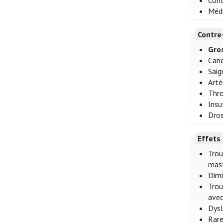
Cont
Médr
Contre
Gro
Canc
Saig
Arté
Thro
Insu
Dros
Effets
Trou
mast
Dimi
Trou
avec
Dysl
Rare