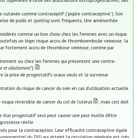
est supérieure à celle des associations estroprogestatives; des
s-cutanée comme contraceptif (“piqûre contraceptive”). Son
prise de poids et
spotting
sont fréquents. Une aménorrhée
onsidérés comme un bon choix chez les femmes avec un risque
 toutefois un léger risque accru de thromboembolie veineuse; la
sque fortement accru de thrombose veineuse, comme par
llaitement ou chez les femmes qui présentent une contre-
e et allaitement”
).
e la prise de progestatifs oraux seuls et la survenue
tion du risque de cancer du sein en cas d’utilisation actuelle
risque réversible de cancer du col de l’utérus
, mais ceci doit
d’un progestatif seul peut causer une peur inutile d’être
grossesse réelle.
lisés pour la contraception. Leur efficacité contraceptive égale
onorgestrel du DIU qui atteint la circulation générale est très