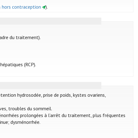
és hors contraception
).
adre du traitement).
 hépatiques (RCP).
rétention hydrosodée, prise de poids, kystes ovariens,
ives, troubles du sommeil.
énorrhées prolongées à l’arrêt du traitement, plus fréquentes
tinue; dysménorrhée.