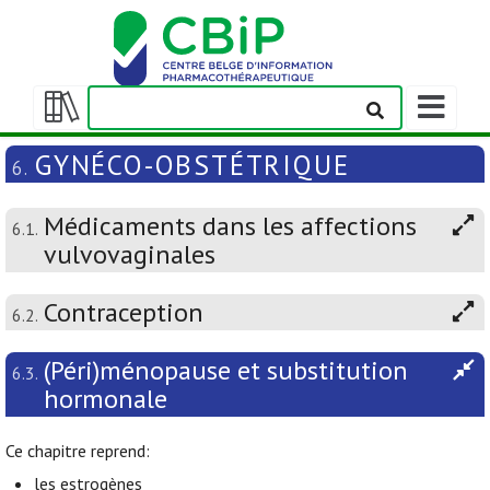
Afficher/m
la
Afficher/masquer
barre
la
GYNÉCO-OBSTÉTRIQUE
6.
de
table
navigation
des
Médicaments dans les affections
matières
6.1.
vulvovaginales
Contraception
6.2.
(Péri)ménopause et substitution
6.3.
hormonale
Ce chapitre reprend:
les estrogènes