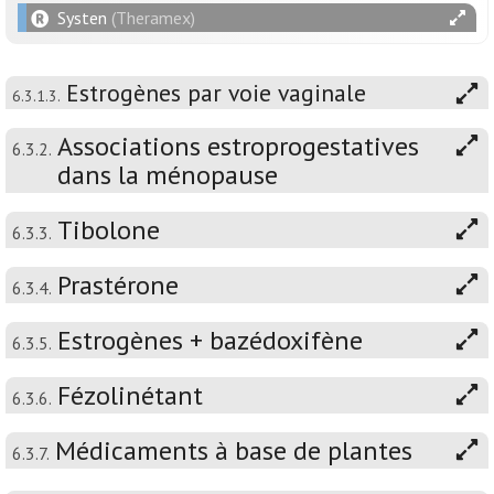
Systen
(Theramex)
Estrogènes par voie vaginale
6.3.1.3.
Associations estroprogestatives
6.3.2.
dans la ménopause
Tibolone
6.3.3.
Prastérone
6.3.4.
Estrogènes + bazédoxifène
6.3.5.
Fézolinétant
6.3.6.
Médicaments à base de plantes
6.3.7.