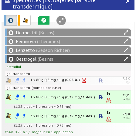
transdermique]
Dermestril
(Besins)
Feminova
(Theramex)
Lenzetto
(Gedeon Richter)
Oestrogel
(Besins)
estradiol
gel transderm.
7,12 €
1 x 80 g
0,6
mg
/
1
g
(
0,06 %
)
gel transderm. (pompe doseuse)
11,15
1 x 80 g
0,6
mg
/
1
g
(
0,75 mg / 1 dos.
)
€
(1,25 g gel = 1 pression = 0,75 mg)
22,08
3 x 80 g
0,6
mg
/
1
g
(
0,75 mg / 1 dos.
)
€
(1,25 g gel = 1 pression = 0,75 mg)
Posol.
0,75 à 1,5 mg/jour en 1 application