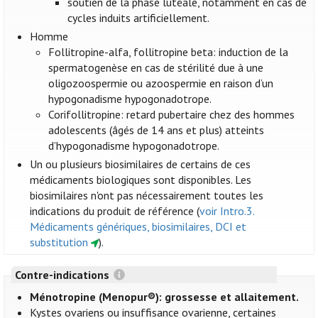
soutien de la phase lutéale, notamment en cas de
cycles induits artificiellement.
Homme
Follitropine-alfa, follitropine beta: induction de la
spermatogenèse en cas de stérilité due à une
oligozoospermie ou azoospermie en raison d’un
hypogonadisme hypogonadotrope.
Corifollitropine: retard pubertaire chez des hommes
adolescents (âgés de 14 ans et plus) atteints
d’hypogonadisme hypogonadotrope.
Un ou plusieurs biosimilaires de certains de ces
médicaments biologiques sont disponibles. Les
biosimilaires n'ont pas nécessairement toutes les
indications du produit de référence (
voir Intro.3.
Médicaments génériques, biosimilaires, DCI et
substitution
).
Contre-indications
Ménotropine (Menopur®): grossesse et allaitement.
Kystes ovariens ou insuffisance ovarienne, certaines