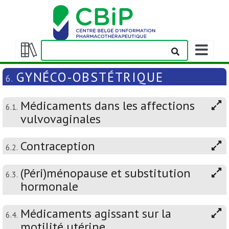
Afficher/m
la
Afficher/masquer
barre
la
GYNÉCO-OBSTÉTRIQUE
6.
de
table
navigation
des
Médicaments dans les affections
matières
6.1.
vulvovaginales
Contraception
6.2.
(Péri)ménopause et substitution
6.3.
hormonale
Médicaments agissant sur la
6.4.
motilité utérine