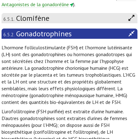
Antagonistes de la gonadoréline
).
Clomifène
6.5.1.
Gonadotrophines
6.5.2.
L'hormone folliculostimulante (FSH) et l'hormone lutéinisante
(LH) sont des gonadotrophines ou hormones gonadotropes qui
sont sécrétées chez l’homme et la femme par l'hypophyse
antérieure. La gonadotrophine chorionique humaine (HCG) est
sécrétée par le placenta et les tumeurs trophoblastiques. L'HCG
et la LH ont une structure et des propriétés globalement
semblables, mais leurs effets physiologiques diffèrent. La
ménotropine (gonadotrophine ménopausique humaine, HMG)
contient des quantités bio-équivalentes de LH et de FSH.
L’urofollitropine (FSH purifiée) est extraite d’urine humaine.
D’autres gonadotrophines sont extraites d'urines de femmes
ménopausées (pour l’HMG); on dispose aussi de FSH
biosynthétique (corifollitropine et follitropine), de LH
biosynthétique (lutropine) et de HCG biosynthétique