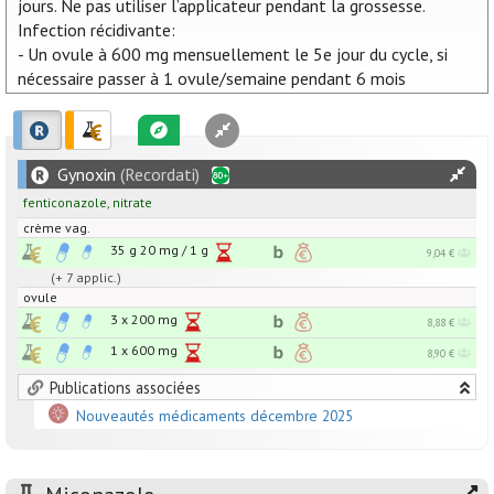
jours. Ne pas utiliser l’applicateur pendant la grossesse.
Infection récidivante:
- Un ovule à 600 mg mensuellement le 5e jour du cycle, si
nécessaire passer à 1 ovule/semaine pendant 6 mois
Gynoxin
(Recordati)
fenticonazole
,
nitrate
crème vag.
35 g
20
mg
/
1
g
9,04 €
(+ 7 applic.)
ovule
3 x
200
mg
8,88 €
1 x
600
mg
8,90 €
Publications associées
Nouveautés médicaments décembre 2025