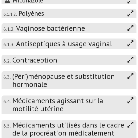
Miconazole
Polyènes
6.1.1.2.
Vaginose bactérienne
6.1.2.
Antiseptiques à usage vaginal
6.1.3.
Contraception
6.2.
(Péri)ménopause et substitution
6.3.
hormonale
Médicaments agissant sur la
6.4.
motilité utérine
Médicaments utilisés dans le cadre
6.5.
de la procréation médicalement