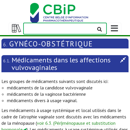
Afficher/m
la
Afficher/masquer
barre
la
GYNÉCO-OBSTÉTRIQUE
6.
de
table
navigation
des
Médicaments dans les affections
matières
6.1.
vulvovaginales
Les groupes de médicaments suivants sont discutés ici:
médicaments de la candidose vulvovaginale
médicaments de la vaginose bactérienne
médicaments divers à usage vaginal.
Les médicaments à usage systémique et local utilisés dans le
cadre de l'atrophie vaginale sont discutés avec les médicaments
de la ménopause (
voir 6.3. (Péri)ménopause et substitution
hormonale
). Les médicaments à usage systémique utilisés dans