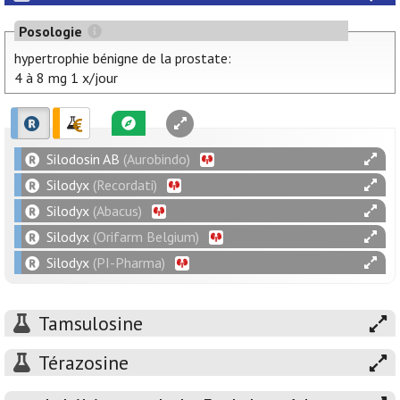
Posologie
hypertrophie bénigne de la prostate:
4 à 8 mg 1 x/jour
Silodosin AB
(Aurobindo)
Silodyx
(Recordati)
Silodyx
(Abacus)
Silodyx
(Orifarm Belgium)
Silodyx
(PI-Pharma)
Tamsulosine
Térazosine