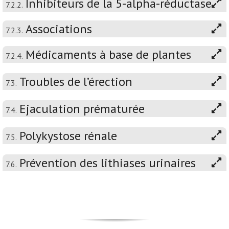
Inhibiteurs de la 5-alpha-réductase
7.2.2.
Associations
7.2.3.
Médicaments à base de plantes
7.2.4.
Troubles de l’érection
7.3.
Ejaculation prématurée
7.4.
Polykystose rénale
7.5.
Prévention des lithiases urinaires
7.6.