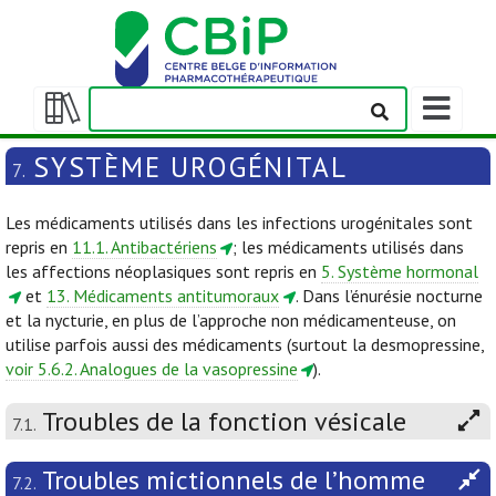
Afficher/m
la
Afficher/masquer
barre
la
SYSTÈME UROGÉNITAL
7.
de
table
navigation
des
Les médicaments utilisés dans les infections urogénitales sont
matières
repris en
11.1. Antibactériens
; les médicaments utilisés dans
les affections néoplasiques sont repris en
5. Système hormonal
et
13. Médicaments antitumoraux
. Dans l’énurésie nocturne
et la nycturie, en plus de l’approche non médicamenteuse, on
utilise parfois aussi des médicaments (surtout la desmopressine,
voir 5.6.2. Analogues de la vasopressine
).
Troubles de la fonction vésicale
7.1.
Troubles mictionnels de l’homme
7.2.