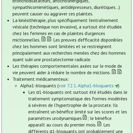
bronchodilatateurs, anticholinergiques,
sympathicomimétiques, antidépresseurs, diurétiques…)
peuvent causer ou aggraver ces plaintes.
La kinésithérapie, plus spécifiquement l’entraînement
vésicale (technique non invasive), a surtout été étudiée
chez les femmes en cas de plaintes d’urgences
mictionnelles.
Les preuves d'efficacité disponibles
chez les hommes sont limitées et se restreignent
principalement aux recherches menées chez des hommes
ayant subi une prostatectomie radicale.
Les thérapies comportementales axées sur le mode de
vie peuvent aider à réduire le nombre de mictions.
Traitement médicamenteux:
Alpha1-bloquants (
voir 7.2.1. Alpha1-bloquants
)
Les α1-bloquants ont surtout été étudiés dans le
traitement symptomatique des formes modérées
à sévères de l'hypertrophie de la prostate. Ils
entraînent un bénéfice limité sur les scores et les
paramètres urodynamiques
; le bénéfice
apparaît au cours du premier mois.
Les
différents α1-bloquants ont probablement une