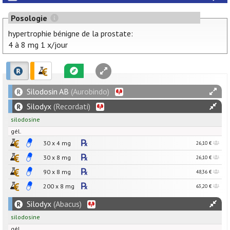
Posologie
hypertrophie bénigne de la prostate:
4 à 8 mg 1 x/jour
Silodosin AB
(Aurobindo)
Silodyx
(Recordati)
silodosine
gél.
30 x
4
mg
26,10 €
30 x
8
mg
26,10 €
90 x
8
mg
48,36 €
200 x
8
mg
63,20 €
Silodyx
(Abacus)
silodosine
gél.