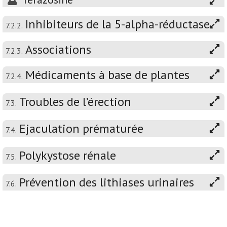
Inhibiteurs de la 5-alpha-réductase
7.2.2.
Associations
7.2.3.
Médicaments à base de plantes
7.2.4.
Troubles de l’érection
7.3.
Ejaculation prématurée
7.4.
Polykystose rénale
7.5.
Prévention des lithiases urinaires
7.6.