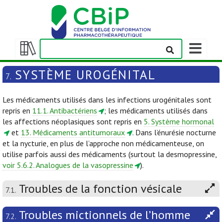
Afficher/m
la
Afficher/masquer
barre
la
SYSTÈME UROGÉNITAL
7.
de
table
navigation
des
Les médicaments utilisés dans les infections urogénitales sont
matières
repris en
11.1. Antibactériens
; les médicaments utilisés dans
les affections néoplasiques sont repris en
5. Système hormonal
et
13. Médicaments antitumoraux
. Dans l’énurésie nocturne
et la nycturie, en plus de l’approche non médicamenteuse, on
utilise parfois aussi des médicaments (surtout la desmopressine,
voir 5.6.2. Analogues de la vasopressine
).
Troubles de la fonction vésicale
7.1.
Troubles mictionnels de l’homme
7.2.