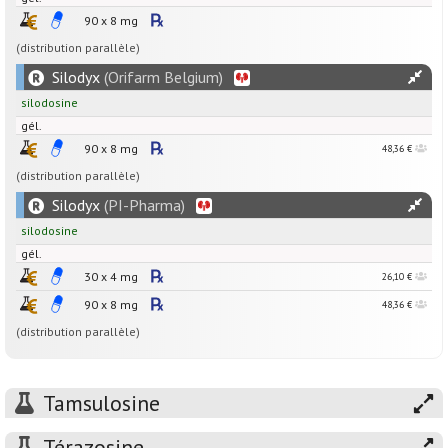
90 x
8
mg
(distribution parallèle)
Silodyx
(Orifarm Belgium)
silodosine
gél.
90 x
8
mg
48,36 €
(distribution parallèle)
Silodyx
(PI-Pharma)
silodosine
gél.
30 x
4
mg
26,10 €
90 x
8
mg
48,36 €
(distribution parallèle)
Tamsulosine
Térazosine