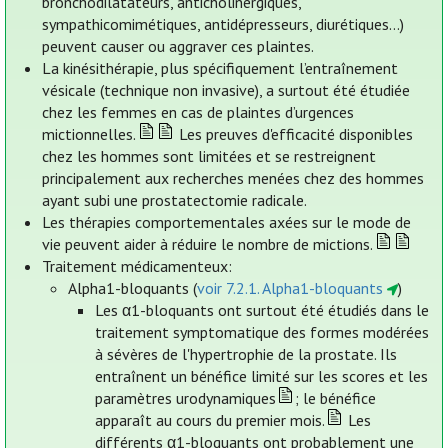
bronchodilatateurs, anticholinergiques,
sympathicomimétiques, antidépresseurs, diurétiques…)
peuvent causer ou aggraver ces plaintes.
La kinésithérapie, plus spécifiquement l’entraînement
vésicale (technique non invasive), a surtout été étudiée
chez les femmes en cas de plaintes d’urgences
mictionnelles.
Les preuves d'efficacité disponibles
chez les hommes sont limitées et se restreignent
principalement aux recherches menées chez des hommes
ayant subi une prostatectomie radicale.
Les thérapies comportementales axées sur le mode de
vie peuvent aider à réduire le nombre de mictions.
Traitement médicamenteux:
Alpha1-bloquants (
voir 7.2.1. Alpha1-bloquants
)
Les α1-bloquants ont surtout été étudiés dans le
traitement symptomatique des formes modérées
à sévères de l'hypertrophie de la prostate. Ils
entraînent un bénéfice limité sur les scores et les
paramètres urodynamiques
; le bénéfice
apparaît au cours du premier mois.
Les
différents α1-bloquants ont probablement une