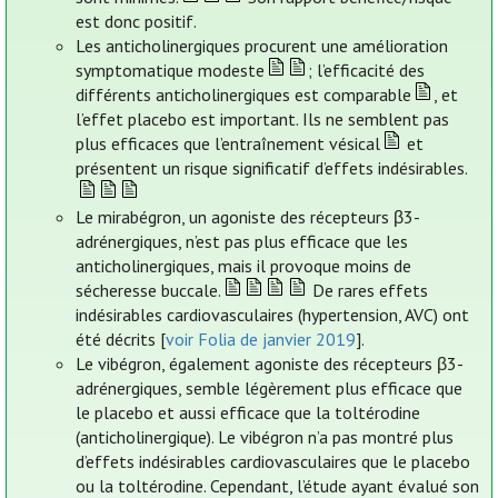
est donc positif.
Les anticholinergiques procurent une amélioration
symptomatique modeste
; l’efficacité des
différents anticholinergiques est comparable
, et
l’effet placebo est important. Ils ne semblent pas
plus efficaces que l’entraînement vésical
et
présentent un risque significatif d’effets indésirables.
Le mirabégron, un agoniste des récepteurs β3-
adrénergiques, n’est pas plus efficace que les
anticholinergiques, mais il provoque moins de
sécheresse buccale.
De rares effets
indésirables cardiovasculaires (hypertension, AVC) ont
été décrits [
voir Folia de janvier 2019
].
Le vibégron, également agoniste des récepteurs β3-
adrénergiques, semble légèrement plus efficace que
le placebo et aussi efficace que la toltérodine
(anticholinergique). Le vibégron n’a pas montré plus
d’effets indésirables cardiovasculaires que le placebo
ou la toltérodine. Cependant, l’étude ayant évalué son