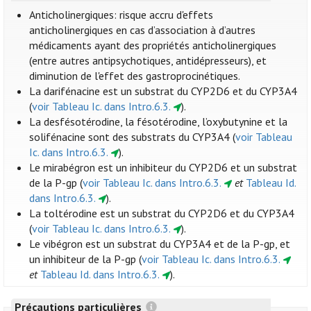
Anticholinergiques: risque accru d'effets
anticholinergiques en cas d’association à d’autres
médicaments ayant des propriétés anticholinergiques
(entre autres antipsychotiques, antidépresseurs), et
diminution de l'effet des gastroprocinétiques.
La darifénacine est un substrat du CYP2D6 et du CYP3A4
(
voir Tableau Ic. dans Intro.6.3.
).
La desfésotérodine, la fésotérodine, l’oxybutynine et la
solifénacine sont des substrats du CYP3A4 (
voir Tableau
Ic. dans Intro.6.3.
).
Le mirabégron est un inhibiteur du CYP2D6 et un substrat
de la P-gp (
voir Tableau Ic. dans Intro.6.3.
et
Tableau Id.
dans Intro.6.3.
).
La toltérodine est un substrat du CYP2D6 et du CYP3A4
(
voir Tableau Ic. dans Intro.6.3.
).
Le vibégron est un substrat du CYP3A4 et de la P-gp, et
un inhibiteur de la P-gp (
voir Tableau Ic. dans Intro.6.3.
et
Tableau Id. dans Intro.6.3.
).
Précautions particulières