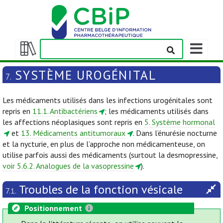
Afficher/m
la
Afficher/masquer
barre
la
SYSTÈME UROGÉNITAL
7.
de
table
navigation
des
Les médicaments utilisés dans les infections urogénitales sont
matières
repris en
11.1. Antibactériens
; les médicaments utilisés dans
les affections néoplasiques sont repris en
5. Système hormonal
et
13. Médicaments antitumoraux
. Dans l’énurésie nocturne
et la nycturie, en plus de l’approche non médicamenteuse, on
utilise parfois aussi des médicaments (surtout la desmopressine,
voir 5.6.2. Analogues de la vasopressine
).
Troubles de la fonction vésicale
7.1.
Positionnement