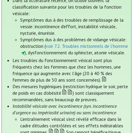
Dans la littérature récente, on utilise souvent la
classification suivante pour les troubles de la fonction
vésicale:
Symptômes dus à des troubles de remplissage de la
vessie: incontinence d'effort, instabilité vésicale,
nycturie, énurésie.
Symptômes dus à des problèmes de vidange vésicale:
obstruction (
voir 7.2. Troubles mictionnels de l’homme
), dysfonctionnement du sphincter, atonie vésicale.
Les troubles du fonctionnement vésical sont plus
fréquents chez les femmes que chez les hommes, une
fréquence qui augmente avec l’âge (20 à 40 % des
femmes de plus de 50 ans sont concernées).
Des mesures hygiéniques (restriction hydrique le soir, perte
de poids en cas d’obésité
) sont classiquement
recommandées, sans beaucoup de preuves.
Instabilité vésicale avec incontinence (syn. incontinence
d'urgence ou impériosité urinaire) ou sans incontinence
L’entraînement vésical s'est révélé efficace dans le
cadre d’études contrôlées et ses effets indésirables
sont minimes.
Son rapport bénéfice/risque