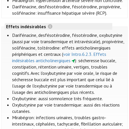
Mirabégron: hypertension artérielle sévère non contrôlée.
Darifénacine, desfésotérodine, fésotérodine, propivérine,
solifénacine: insuffisance hépatique sévère (RCP).
Effets indésirables
Darifénacine, desfésotérodine, fésotérodine, oxybutynine
(aussi par voie transdermique et intravésicale), propivérine,
solifénacine, toltérodine: effets anticholinergiques
périphériques et centraux (
voir Intro.6.2.3. Effets
indésirables anticholinergiques
): sécheresse buccale,
constipation, rétention urinaire, vertiges, troubles
cognitifs. Avec l'oxybutynine par voie orale, le risque de
sécheresse buccale est plus important que celui lié à
l’usage de l'oxybutynine par voie transdermique ou à
l’usage des anticholinergiques plus récents.
Oxybutynine: aussi somnolence très fréquente.
Oxybutynine par voie transdermique: aussi des réactions
cutanées.
Mirabégron: infections urinaires, troubles gastro-
intestinaux, céphalées, tachycardie, fibrillation auriculaire;