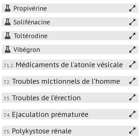
Propivérine
Solifénacine
Toltérodine
Vibégron
Médicaments de l'atonie vésicale
7.1.2.
Troubles mictionnels de l’homme
7.2.
Troubles de l’érection
7.3.
Ejaculation prématurée
7.4.
Polykystose rénale
7.5.