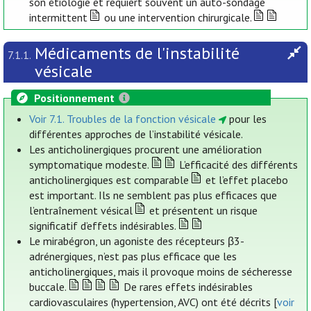
son étiologie et requiert souvent un auto-sondage
intermittent
ou une intervention chirurgicale.
Médicaments de l'instabilité
7.1.1.
vésicale
Positionnement
Voir 7.1. Troubles de la fonction vésicale
pour les
différentes approches de l’instabilité vésicale.
Les anticholinergiques procurent une amélioration
symptomatique modeste.
L’efficacité des différents
anticholinergiques est comparable
et l’effet placebo
est important. Ils ne semblent pas plus efficaces que
l’entraînement vésical
et présentent un risque
significatif d’effets indésirables.
Le mirabégron, un agoniste des récepteurs β3-
adrénergiques, n’est pas plus efficace que les
anticholinergiques, mais il provoque moins de sécheresse
buccale.
De rares effets indésirables
cardiovasculaires (hypertension, AVC) ont été décrits [
voir