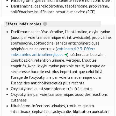
Mirabégron: hypertension artérielle sévère non contrôlée.
Darifénacine, desfésotérodine, fésotérodine, propivérine,
solifénacine: insuffisance hépatique sévère (RCP).
Effets indésirables
Darifénacine, desfésotérodine, fésotérodine, oxybutynine
(aussi par voie transdermique et intravésicale), propivérine,
solifénacine, toltérodine: effets anticholinergiques
périphériques et centraux (
voir Intro.6.2.3. Effets
indésirables anticholinergiques
): sécheresse buccale,
constipation, rétention urinaire, vertiges, troubles
cognitifs. Avec l'oxybutynine par voie orale, le risque de
sécheresse buccale est plus important que celui lié à
l’usage de l'oxybutynine par voie transdermique ou à
l’usage des anticholinergiques plus récents.
Oxybutynine: aussi somnolence très fréquente.
Oxybutynine par voie transdermique: aussi des réactions
cutanées.
Mirabégron: infections urinaires, troubles gastro-
intestinaux, céphalées, tachycardie, fibrillation auriculaire;