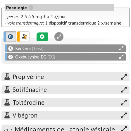
Posologie
-
per os
: 2,5 à 5 mg 3 à 4 x/jour
-
voie transdermique
: 1 dispositif transdermique 2 x/semaine
Kentera
(Teva)
Oxybutynine EG
(EG)
Propivérine
Solifénacine
Toltérodine
Vibégron
Médicaments de l'atonie vésicale
7.1.2.