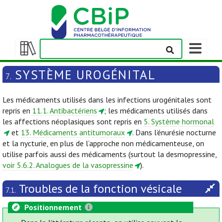
Afficher/m
la
Afficher/masquer
barre
la
SYSTÈME UROGÉNITAL
7.
de
table
navigation
des
Les médicaments utilisés dans les infections urogénitales sont
matières
repris en
11.1. Antibactériens
; les médicaments utilisés dans
les affections néoplasiques sont repris en
5. Système hormonal
et
13. Médicaments antitumoraux
. Dans l’énurésie nocturne
et la nycturie, en plus de l’approche non médicamenteuse, on
utilise parfois aussi des médicaments (surtout la desmopressine,
voir 5.6.2. Analogues de la vasopressine
).
Troubles de la fonction vésicale
7.1.
Positionnement