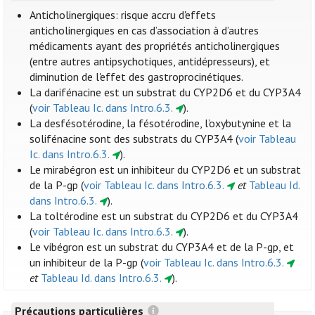
Anticholinergiques: risque accru d'effets
anticholinergiques en cas d’association à d’autres
médicaments ayant des propriétés anticholinergiques
(entre autres antipsychotiques, antidépresseurs), et
diminution de l'effet des gastroprocinétiques.
La darifénacine est un substrat du CYP2D6 et du CYP3A4
(
voir Tableau Ic. dans Intro.6.3.
).
La desfésotérodine, la fésotérodine, l’oxybutynine et la
solifénacine sont des substrats du CYP3A4 (
voir Tableau
Ic. dans Intro.6.3.
).
Le mirabégron est un inhibiteur du CYP2D6 et un substrat
de la P-gp (
voir Tableau Ic. dans Intro.6.3.
et
Tableau Id.
dans Intro.6.3.
).
La toltérodine est un substrat du CYP2D6 et du CYP3A4
(
voir Tableau Ic. dans Intro.6.3.
).
Le vibégron est un substrat du CYP3A4 et de la P-gp, et
un inhibiteur de la P-gp (
voir Tableau Ic. dans Intro.6.3.
et
Tableau Id. dans Intro.6.3.
).
Précautions particulières