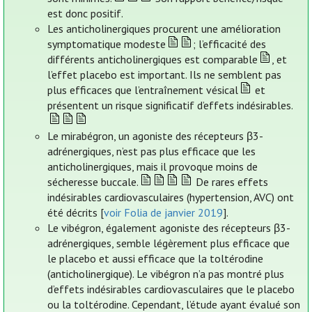
est donc positif.
Les anticholinergiques procurent une amélioration
symptomatique modeste
; l’efficacité des
différents anticholinergiques est comparable
, et
l’effet placebo est important. Ils ne semblent pas
plus efficaces que l’entraînement vésical
et
présentent un risque significatif d’effets indésirables.
Le mirabégron, un agoniste des récepteurs β3-
adrénergiques, n’est pas plus efficace que les
anticholinergiques, mais il provoque moins de
sécheresse buccale.
De rares effets
indésirables cardiovasculaires (hypertension, AVC) ont
été décrits [
voir Folia de janvier 2019
].
Le vibégron, également agoniste des récepteurs β3-
adrénergiques, semble légèrement plus efficace que
le placebo et aussi efficace que la toltérodine
(anticholinergique). Le vibégron n’a pas montré plus
d’effets indésirables cardiovasculaires que le placebo
ou la toltérodine. Cependant, l’étude ayant évalué son