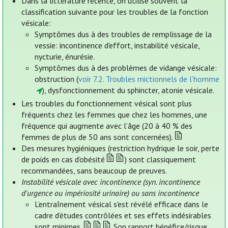
Dans la littérature récente, on utilise souvent la
classification suivante pour les troubles de la fonction
vésicale:
Symptômes dus à des troubles de remplissage de la
vessie: incontinence d'effort, instabilité vésicale,
nycturie, énurésie.
Symptômes dus à des problèmes de vidange vésicale:
obstruction (
voir 7.2. Troubles mictionnels de l’homme
), dysfonctionnement du sphincter, atonie vésicale.
Les troubles du fonctionnement vésical sont plus
fréquents chez les femmes que chez les hommes, une
fréquence qui augmente avec l’âge (20 à 40 % des
femmes de plus de 50 ans sont concernées).
Des mesures hygiéniques (restriction hydrique le soir, perte
de poids en cas d’obésité
) sont classiquement
recommandées, sans beaucoup de preuves.
Instabilité vésicale avec incontinence (syn. incontinence
d'urgence ou impériosité urinaire) ou sans incontinence
L’entraînement vésical s'est révélé efficace dans le
cadre d’études contrôlées et ses effets indésirables
sont minimes.
Son rapport bénéfice/risque