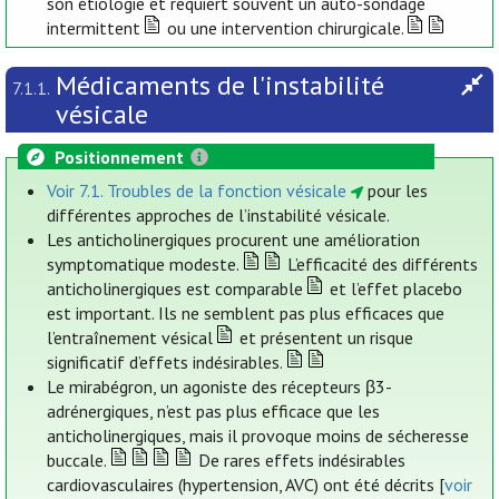
son étiologie et requiert souvent un auto-sondage
intermittent
ou une intervention chirurgicale.
Médicaments de l'instabilité
7.1.1.
vésicale
Positionnement
Voir 7.1. Troubles de la fonction vésicale
pour les
différentes approches de l’instabilité vésicale.
Les anticholinergiques procurent une amélioration
symptomatique modeste.
L’efficacité des différents
anticholinergiques est comparable
et l’effet placebo
est important. Ils ne semblent pas plus efficaces que
l’entraînement vésical
et présentent un risque
significatif d’effets indésirables.
Le mirabégron, un agoniste des récepteurs β3-
adrénergiques, n’est pas plus efficace que les
anticholinergiques, mais il provoque moins de sécheresse
buccale.
De rares effets indésirables
cardiovasculaires (hypertension, AVC) ont été décrits [
voir