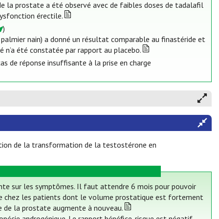
 la prostate a été observé avec de faibles doses de tadalafil
sfonction érectile.
)
 palmier nain) a donné un résultat comparable au finastéride et
é n’a été constatée par rapport au placebo.
as de réponse insuffisante à la prise en charge
ition de la transformation de la testostérone en
lente sur les symptômes. Il faut attendre 6 mois pour pouvoir
ire chez les patients dont le volume prostatique est fortement
me de la prostate augmente à nouveau.
alopécie androgénique. Le rapport bénéfice-risque est négatif