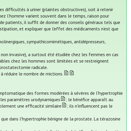
ifficultés à uriner (plaintes obstructives), soit à retenir
s chez l’homme varient souvent dans le temps, raison pour
 patients, il suffit de donner des conseils généraux tels que
nstipation, et expliquer que l’effet des médicaments n’est que
olinergiques, sympathicomimétiques, antidépresseurs,
e non invasive), a surtout été étudiée chez les femmes en cas
nibles chez les hommes sont limitées et se restreignent
prostatectomie radicale.
à réduire le nombre de mictions.
ymptomatique des formes modérées à sévères de l'hypertrophie
et les paramètres urodynamiques
; le bénéfice apparaît au
lement une efficacité similaire
; ils n'influencent pas le
s que dans l'hypertrophie bénigne de la prostate. La térazosine