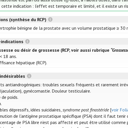
 cette indication : l’effet est temporaire et limité, et il existe un ris
tions (synthèse du RCP)
rtrophie bénigne de la prostate avec un volume prostatique ≥ 30 
-indications
sesse ou désir de grossesse (RCP, voir aussi rubrique
“Grossess
< 18 ans.
ffisance hépatique (RCP).
 indésirables
ts antiandrogéniques: troubles sexuels fréquents et rarement irréver
’éjaculation), gynécomastie. Douleur testiculaire.
e de poids.
.
bles dépressifs, idées suicidaires,
syndrome post finastéride
[
voir Fol
nution de l'antigène prostatique spécifique (PSA) dont il faut teni
centage de PSA libre n’est pas affecté et peut être utilisé comme