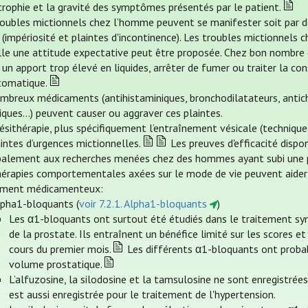
trophie et la gravité des symptômes présentés par le patient.
oubles mictionnels chez l’homme peuvent se manifester soit par des d
e (impériosité et plaintes d'incontinence). Les troubles mictionnel
lle une attitude expectative peut être proposée. Chez bon nombre de
 un apport trop élevé en liquides, arrêter de fumer ou traiter la co
omatique.
mbreux médicaments (antihistaminiques, bronchodilatateurs, antich
tiques…) peuvent causer ou aggraver ces plaintes.
nésithérapie, plus spécifiquement l’entraînement vésicale (techniqu
intes d’urgences mictionnelles.
Les preuves d'efficacité dispo
ipalement aux recherches menées chez des hommes ayant subi une 
hérapies comportementales axées sur le mode de vie peuvent aider 
ement médicamenteux:
lpha1-bloquants (
voir 7.2.1. Alpha1-bloquants
)
Les α1-bloquants ont surtout été étudiés dans le traitement s
de la prostate. Ils entraînent un bénéfice limité sur les scores 
cours du premier mois.
Les différents α1-bloquants ont probab
volume prostatique.
L’alfuzosine, la silodosine et la tamsulosine ne sont enregistrée
est aussi enregistrée pour le traitement de l'hypertension.