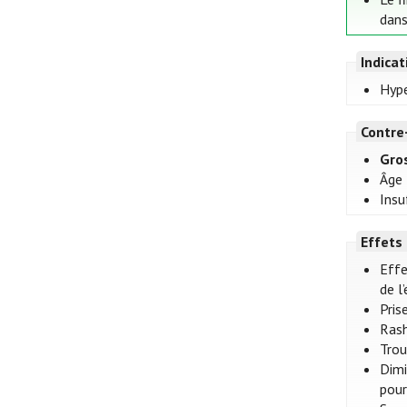
dans
Indica
Hype
Contre
Gros
Âge 
Insu
Effets
Effe
de l
Pris
Rash
Trou
Dimi
pour