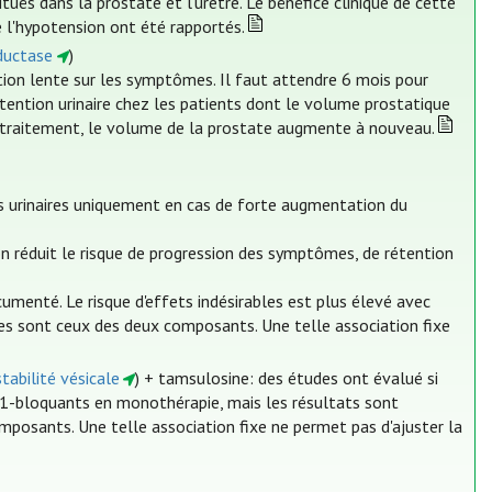
tués dans la prostate et l'urètre. Le bénéfice clinique de cette
e l'hypotension ont été rapportés.
éductase
)
ition lente sur les symptômes. Il faut attendre 6 mois pour
étention urinaire chez les patients dont le volume prostatique
u traitement, le volume de la prostate augmente à nouveau.
s urinaires uniquement en cas de forte augmentation du
n réduit le risque de progression des symptômes, de rétention
ocumenté. Le risque d'effets indésirables est plus élevé avec
les sont ceux des deux composants. Une telle association fixe
tabilité vésicale
) + tamsulosine: des études ont évalué si
α1-bloquants en monothérapie, mais les résultats sont
mposants. Une telle association fixe ne permet pas d'ajuster la