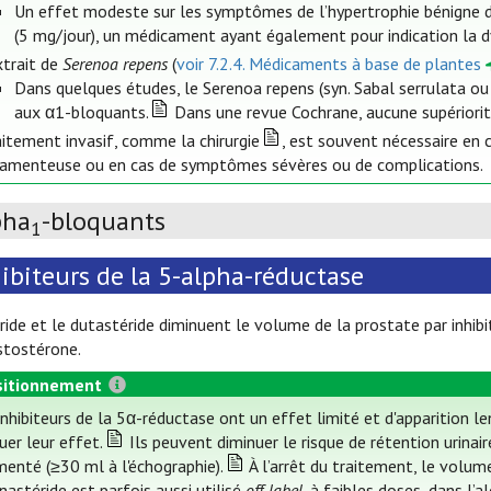
Un effet modeste sur les symptômes de l’hypertrophie bénigne de
(5 mg/jour), un médicament ayant également pour indication la dy
xtrait de
Serenoa repens
(
voir 7.2.4. Médicaments à base de plantes
Dans quelques études, le Serenoa repens (syn. Sabal serrulata ou
aux α1-bloquants.
Dans une revue Cochrane, aucune supériorit
aitement invasif, comme la chirurgie
, est souvent nécessaire en c
amenteuse ou en cas de symptômes sévères ou de complications.
pha
-bloquants
1
ibiteurs de la 5-alpha-réductase
ride et le dutastéride diminuent le volume de la prostate par inhib
stostérone.
itionnement
inhibiteurs de la 5α-réductase ont un effet limité et d'apparition 
uer leur effet.
Ils peuvent diminuer le risque de rétention urina
enté (≥30 ml à l'échographie).
À l’arrêt du traitement, le volu
inastéride est parfois aussi utilisé
off-label
, à faibles doses, dans l’