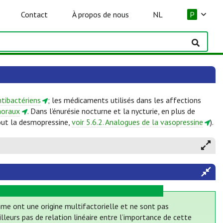
Contact
À propos de nous
NL
P
ntibactériens
; les médicaments utilisés dans les affections
moraux
. Dans l’énurésie nocturne et la nycturie, en plus de
out la desmopressine,
voir 5.6.2. Analogues de la vasopressine
).
mme ont une origine multifactorielle et ne sont pas
illeurs pas de relation linéaire entre l’importance de cette