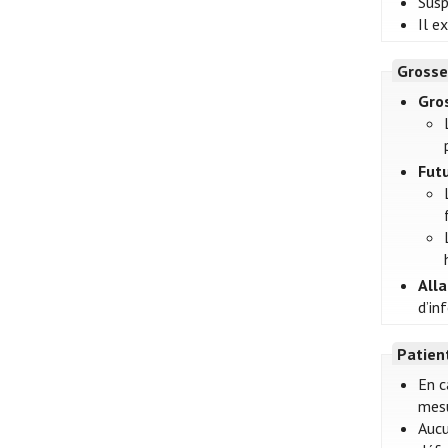
Susp
Il e
Grosse
Gro
Futu
All
d’in
Patien
En c
mesu
Aucu