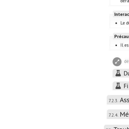
défa
Intera
Le d
Précau
Il e
dé
D
F
As
7.2.3.
Mé
7.2.4.