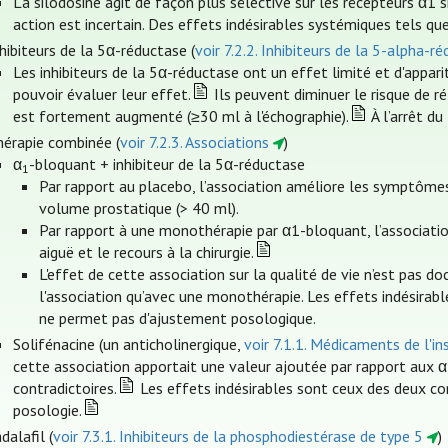
La silodosine agit de façon plus sélective sur les récepteurs α1 si
action est incertain. Des effets indésirables systémiques tels qu
hibiteurs de la 5α-réductase (
voir 7.2.2. Inhibiteurs de la 5-alpha-r
Les inhibiteurs de la 5α-réductase ont un effet limité et d'appar
pouvoir évaluer leur effet.
Ils peuvent diminuer le risque de r
est fortement augmenté (≥30 ml à l'échographie).
À l’arrêt d
hérapie combinée (
voir 7.2.3. Associations
)
α
-bloquant + inhibiteur de la 5α-réductase
1
Par rapport au placebo, l’association améliore les symptôme
volume prostatique (> 40 ml).
Par rapport à une monothérapie par α1-bloquant, l’associatio
aiguë et le recours à la chirurgie.
L'effet de cette association sur la qualité de vie n’est pas d
l'association qu’avec une monothérapie. Les effets indésirab
ne permet pas d'ajustement posologique.
Solifénacine (un anticholinergique,
voir 7.1.1. Médicaments de l'ins
cette association apportait une valeur ajoutée par rapport aux 
contradictoires.
Les effets indésirables sont ceux des deux co
posologie.
dalafil (
voir 7.3.1. Inhibiteurs de la phosphodiestérase de type 5
)