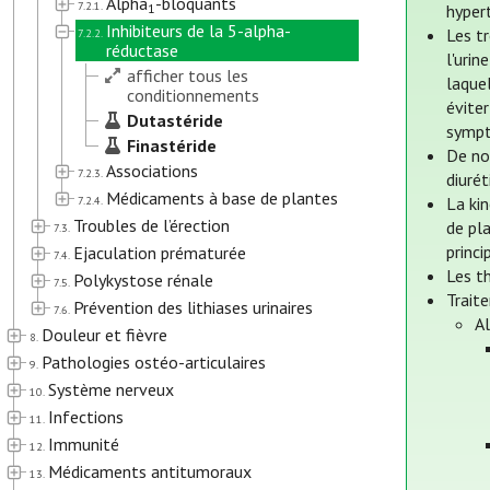
Alpha
-bloquants
7.2.1.
1
hyper
Inhibiteurs de la 5-alpha-
Les tr
7.2.2.
réductase
l'urin
afficher tous les
laque
conditionnements
éviter
Dutastéride
sympt
Finastéride
De no
Associations
7.2.3.
diuré
Médicaments à base de plantes
7.2.4.
La ki
Troubles de l’érection
de pla
7.3.
princ
Ejaculation prématurée
7.4.
Les t
Polykystose rénale
7.5.
Trait
Prévention des lithiases urinaires
7.6.
A
Douleur et fièvre
8.
Pathologies ostéo-articulaires
9.
Système nerveux
10.
Infections
11.
Immunité
12.
Médicaments antitumoraux
13.