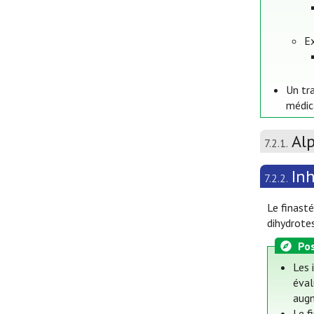
E
Un tr
médic
Al
7.2.1.
Inh
7.2.2.
Le finasté
dihydrote
Pos
Les 
éval
augm
Le f