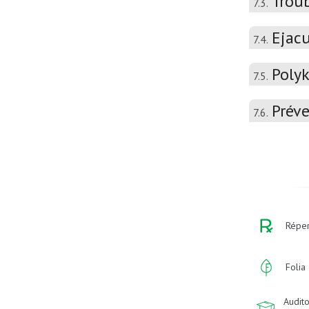
Troub
7.3.
Ejac
7.4.
Polyk
7.5.
Préve
7.6.
Réper
Folia
Audito