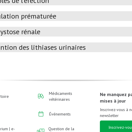
les de l’érection
ulation prématurée
ystose rénale
ntion des lithiases urinaires
Médicaments
Ne manquez p
toire
vétérinaires
mises à jour
Inscrivez-vous à n
Événements
newsletter
Inscrivez-vou
rium | e-
Question de la