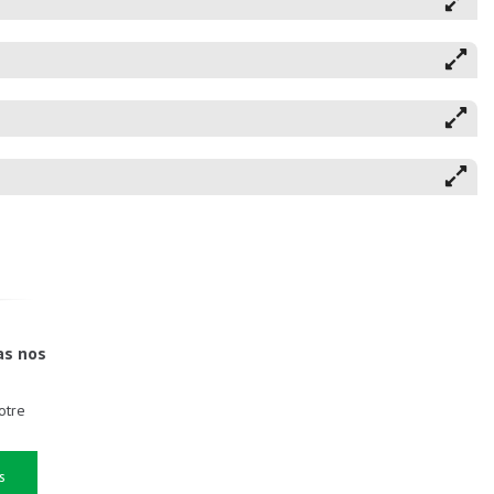
as nos
otre
s