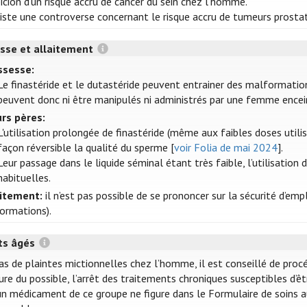
icion d'un risque accru de cancer du sein chez l'homme.
xiste une controverse concernant le risque accru de tumeurs prosta
sse et allaitement
ssesse:
Le finastéride et le dutastéride peuvent entrainer des malformation
peuvent donc ni être manipulés ni administrés par une femme encein
rs pères:
L'utilisation prolongée de finastéride (même aux faibles doses utili
façon réversible la qualité du sperme [
voir Folia de mai 2024
].
Leur passage dans le liquide séminal étant très faible, l’utilisation
habituelles.
aitement:
il n’est pas possible de se prononcer sur la sécurité d’em
formations).
ts âgés
as de plaintes mictionnelles chez l’homme, il est conseillé de pro
re du possible, l’arrêt des traitements chroniques susceptibles d’êt
n médicament de ce groupe ne figure dans le Formulaire de soins a