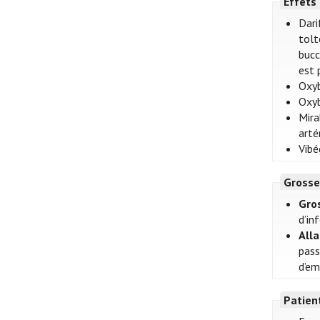
Effets
Dari
tolt
bucc
est 
Oxyb
Oxyb
Mira
arté
Vibé
Grosse
Gro
d’in
All
pass
d’em
Patien