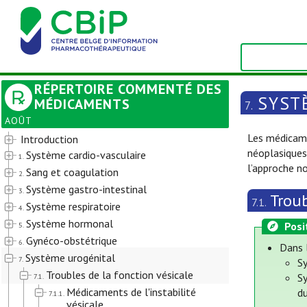
RÉPERTOIRE COMMENTÉ DES
SYST
MÉDICAMENTS
7.
AOÛT
Les médicame
Introduction
néoplasiques
Système cardio-vasculaire
1.
l’approche n
Sang et coagulation
2.
Système gastro-intestinal
3.
Troub
7.1.
Système respiratoire
4.
Système hormonal
Posi
5.
Gynéco-obstétrique
6.
Dans l
Système urogénital
7.
Sy
Troubles de la fonction vésicale
S
7.1.
Médicaments de l'instabilité
du
7.1.1.
vésicale