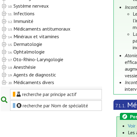
Système nerveux
Incont
10.
Infections
Le
11.
l'
Immunité
12.
mé
Médicaments antitumoraux
13.
L
Minéraux et vitamines
14.
pa
Dermatologie
15.
in
Ophtalmologie
16.
Atonie
Oto-Rhino-Laryngologie
17.
effica
Anesthésie
18.
augme
Agents de diagnostic
vessie
19.
Médicaments divers
Incon
20.
interv
recherche par principe actif
Méd
recherche par Nom de spécialité
7.1.1.
Pos
Voir
Les 