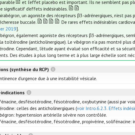
parable
et l’effet placebo est important. Ils ne semblent pas pl
ue significatif d’effets indésirables.
irabégron, un agoniste des récepteurs β3-adrénergiques, n’est pas p
écheresse buccale.
De rares effets indésirables cardiovas
ier 2019
].
ibégron, également agoniste des récepteurs β3-adrénergiques, semb
la toltérodine (anticholinergique). Le vibégron n’a pas montré plus d
érodine. Cependant, l’étude ayant évalué son efficacité et sa sécuri
ents. Des études à plus long terme et à plus large échelle sont néc
tions (synthèse du RCP)
ntinence d’urgence due à une instabilité vésicale.
-indications
fénacine, desfésotérodine, fésotérodine, oxybutynine (aussi par voie
érodine: celles des anticholinergiques (
voir Intro.6.2.3. Effets indés
bégron: hypertension artérielle sévère non contrôlée.
fénacine, desfésotérodine, fésotérodine, propivérine, solifénacine: 