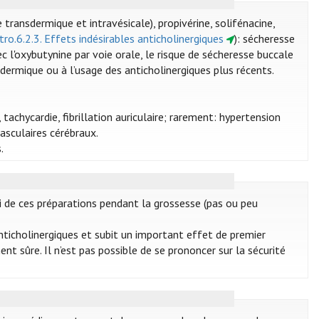
 transdermique et intravésicale), propivérine, solifénacine,
ntro.6.2.3. Effets indésirables anticholinergiques
): sécheresse
vec l'oxybutynine par voie orale, le risque de sécheresse buccale
sdermique ou à l’usage des anticholinergiques plus récents.
 tachycardie, fibrillation auriculaire; rarement: hypertension
vasculaires cérébraux.
.
oi de ces préparations pendant la grossesse (pas ou peu
nticholinergiques et subit un important effet de premier
t sûre. Il n’est pas possible de se prononcer sur la sécurité