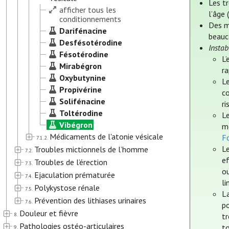
Les t
afficher tous les
l’âge
conditionnements
Des me
Darifénacine
beauc
Desfésotérodine
Instab
Fésotérodine
L’
Mirabégron
ra
Oxybutynine
L
Propivérine
c
Solifénacine
ri
Toltérodine
Le
Vibégron
m
Médicaments de l'atonie vésicale
Fo
7.1.2.
L
Troubles mictionnels de l’homme
7.2.
ef
Troubles de l’érection
7.3.
ou
Ejaculation prématurée
7.4.
li
Polykystose rénale
7.5.
La
Prévention des lithiases urinaires
7.6.
po
Douleur et fièvre
8.
tr
Pathologies ostéo-articulaires
to
9.