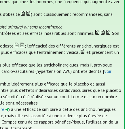
femmes que chez les hommes, une fréquence qui augmente avec
s d’obésité
) sont classiquement recommandées, sans
sité urinaire) ou sans incontinence
ontrôlées et ses effets indésirables sont minimes.
Son
modeste
; l’efficacité des différents anticholinergiques est
 plus efficaces que l’entraînement vésical
et présentent un
 plus efficace que les anticholinergiques, mais il provoque
 cardiovasculaires (hypertension, AVC) ont été décrits [
voir
emble légèrement plus efficace que le placebo et aussi
ontré plus d’effets indésirables cardiovasculaires que le placebo
sa sécurité a été réalisée sur un court terme et sur un nombre
lle sont nécessaires.
ire
) a une efficacité similaire à celle des anticholinergiques
é, mais elle est associée à une incidence plus élevée de
Compte tenu de ce rapport bénéfice/risque, l'utilisation de la
nts au traitement.