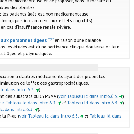
évision médicamenteuse et de proposer, dans la mesure du
ables des plaintes.
ez les patients âgés est non médicamenteuse.
olinergiques (notamment aux effets cognitifs).
en cas d'insuffisance rénale sévère.
s aux personnes âgées
en raison d’une balance
ns les études est d’une pertinence clinique douteuse et leur
 est âgée et polymédiquée.
ssociation à d’autres médicaments ayant des propriétés
diminution de l'effet des gastroprocinétiques.
Ic. dans Intro.6.3.
).
sont des substrats du CYP3A4 (
voir Tableau Ic. dans Intro.6.3.
).
oir Tableau Ic. dans Intro.6.3.
et
Tableau Id. dans Intro.6.3.
).
c. dans Intro.6.3.
).
 la P-gp (
voir Tableau Ic. dans Intro.6.3.
et
Tableau Id. dans