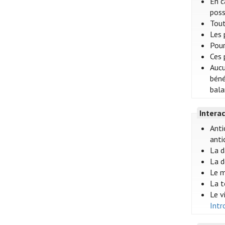
En c
poss
Tout
Les 
Pour
Ces 
Aucu
béné
bala
Intera
Anti
anti
La d
La d
Le m
La t
Le v
Intr