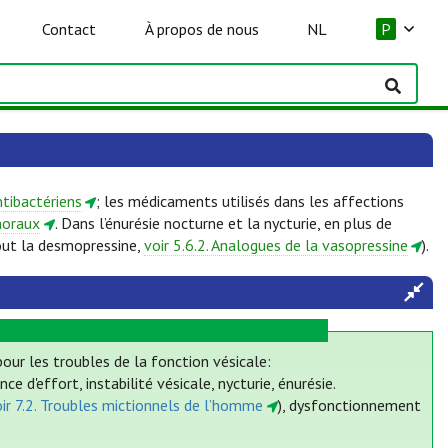
Contact
À propos de nous
NL
P
ntibactériens
; les médicaments utilisés dans les affections
moraux
. Dans l’énurésie nocturne et la nycturie, en plus de
out la desmopressine,
voir 5.6.2. Analogues de la vasopressine
).
pour les troubles de la fonction vésicale:
 d'effort, instabilité vésicale, nycturie, énurésie.
ir 7.2. Troubles mictionnels de l’homme
), dysfonctionnement