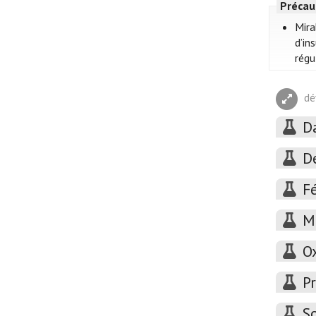
Précau
Mira
d’in
régu
dé
D
D
F
M
O
P
S