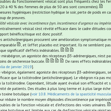
roubles du fonctionnement vésical sont plus fréquents chez les 
 (20 à 40 % des femmes de plus de 50 ans sont concernées).
sures hygiéniques (restriction hydrique le soir, perte de poids en ca
oup de preuves.
ilité vésicale avec incontinence (syn. incontinence d'urgence ou império
entraînement vésical s'est révélé efficace dans le cadre d’études c
pport bénéfice/risque est donc positif.
es anticholinergiques procurent une amélioration symptomatique 
omparable
, et l’effet placebo est important. Ils ne semblent pas
sque significatif d’effets indésirables.
 mirabégron, un agoniste des récepteurs β3-adrénergiques, n’est pas
oins de sécheresse buccale.
De rares effets indésirables
lia de janvier 2019
].
e vibégron, également agoniste des récepteurs β3-adrénergiques, s
ficace que la toltérodine (anticholinergique). Le vibégron n’a pas m
 la toltérodine. Cependant, l’étude ayant évalué son efficacité et 
mité de patients. Des études à plus long terme et à plus large éche
 toxine botulique (
voir 10.8. Médicaments de la spasticité muscula
ur réduire le nombre moyen d'épisodes d'incontinence par impériosit
oubles de la fonction vésicale et d'infections des voies urinaires.
xine botulique est limitée aux cas de dysfonction vésicale résista