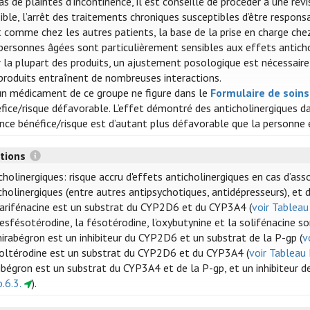
as de plaintes d’incontinence, il est conseillé de procéder à une r
ible, l’arrêt des traitements chroniques susceptibles d’être respons
 comme chez les autres patients, la base de la prise en charge ch
personnes âgées sont particulièrement sensibles aux effets antich
 la plupart des produits, un ajustement posologique est nécessaire 
produits entraînent de nombreuses interactions.
n médicament de ce groupe ne figure dans le
Formulaire de soin
fice/risque défavorable. L’effet démontré des anticholinergiques da
nce bénéfice/risque est d’autant plus défavorable que la personne
ctions
cholinergiques: risque accru d'effets anticholinergiques en cas d’a
cholinergiques (entre autres antipsychotiques, antidépresseurs), et 
arifénacine est un substrat du CYP2D6 et du CYP3A4 (
voir Tableau 
esfésotérodine, la fésotérodine, l’oxybutynine et la solifénacine 
irabégron est un inhibiteur du CYP2D6 et un substrat de la P-gp (
v
oltérodine est un substrat du CYP2D6 et du CYP3A4 (
voir Tableau I
ibégron est un substrat du CYP3A4 et de la P-gp, et un inhibiteur de
o.6.3.
).