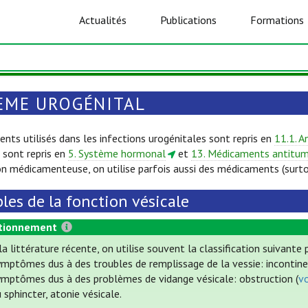
Actualités
Publications
Formations
ÈME UROGÉNITAL
nts utilisés dans les infections urogénitales sont repris en
11.1. A
 sont repris en
5. Système hormonal
et
13. Médicaments antitu
on médicamenteuse, on utilise parfois aussi des médicaments (surt
les de la fonction vésicale
tionnement
a littérature récente, on utilise souvent la classification suivante 
mptômes dus à des troubles de remplissage de la vessie: incontinence
ymptômes dus à des problèmes de vidange vésicale: obstruction (
vo
 sphincter, atonie vésicale.