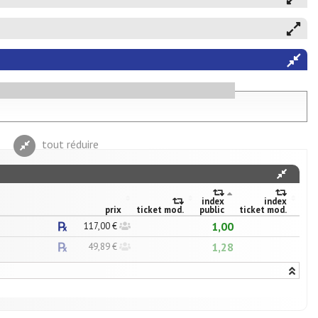
tout réduire
index
index
prix
ticket mod.
public
ticket mod.
1,00
117,00 €
1,28
49,89 €