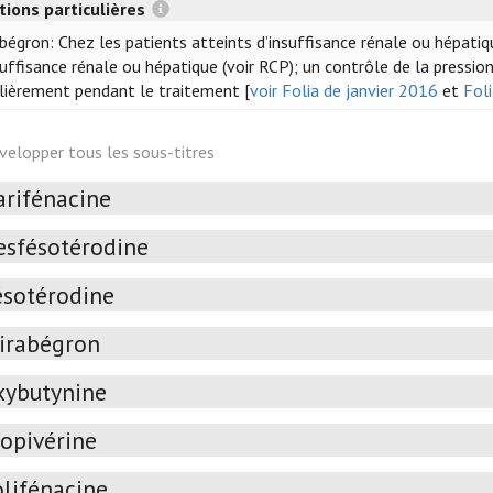
tions particulières
bégron: Chez les patients atteints d’insuffisance rénale ou hépatiq
suffisance rénale ou hépatique (voir RCP); un contrôle de la press
lièrement pendant le traitement [
voir Folia de janvier 2016
et
Fol
velopper tous les sous-titres
arifénacine
esfésotérodine
ésotérodine
irabégron
xybutynine
ropivérine
olifénacine