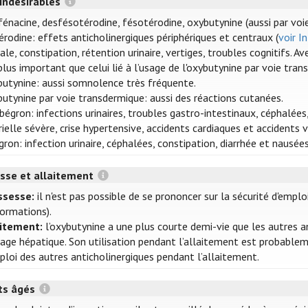
 indésirables
fénacine, desfésotérodine, fésotérodine, oxybutynine (aussi par voie
érodine: effets anticholinergiques périphériques et centraux (
voir I
ale, constipation, rétention urinaire, vertiges, troubles cognitifs. A
plus important que celui lié à l’usage de l'oxybutynine par voie tran
utynine: aussi somnolence très fréquente.
utynine par voie transdermique: aussi des réactions cutanées.
bégron: infections urinaires, troubles gastro-intestinaux, céphalées,
rielle sévère, crise hypertensive, accidents cardiaques et accidents 
gron: infection urinaire, céphalées, constipation, diarrhée et nausées
sse et allaitement
ssesse:
il n'est pas possible de se prononcer sur la sécurité d'empl
formations).
aitement:
l’oxybutynine a une plus courte demi-vie que les autres a
age hépatique. Son utilisation pendant l’allaitement est probablemen
ploi des autres anticholinergiques pendant l’allaitement.
ts âgés