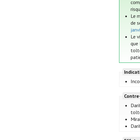
com
risq
Le m
de s
janv
Le v
que 
tolt
pati
Indica
Inco
Contre
Dari
tolt
Mira
Dari