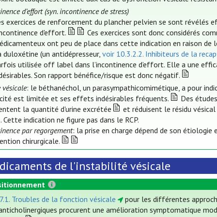
inence d’effort (syn. incontinence de stress)
s exercices de renforcement du plancher pelvien se sont révélés effi
incontinence d'effort.
Ces exercices sont donc considérés comm
dicamenteux ont peu de place dans cette indication en raison de leu
a duloxétine (un antidépresseur,
voir 10.3.2.2. Inhibiteurs de la rec
rfois utilisée off label dans l’incontinence d’effort. Elle a une e
désirables. Son rapport bénéfice/risque est donc négatif.
 vésicale
: le béthanéchol, un parasympathicomimétique, a pour indic
cité est limitée et ses effets indésirables fréquents.
Des études 
ntent la quantité d'urine excrétée
et réduisent le résidu vésical
. Cette indication ne figure pas dans le RCP.
tinence par regorgement
: la prise en charge dépend de son étiologie
ention chirurgicale.
icaments de l'instabilité vésicale
itionnement
 7.1. Troubles de la fonction vésicale
pour les différentes approche
anticholinergiques procurent une amélioration symptomatique mod