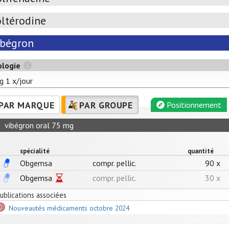
oltérodine
ibégron
ologie
 1 x/jour
PAR MARQUE
PAR GROUPE
Positionnement
vibégron oral 75 mg
spécialité
quantité
Obgemsa
compr. pellic.
90 x
Obgemsa
compr. pellic.
30 x
ublications associées
Nouveautés médicaments octobre 2024