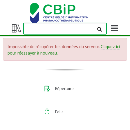
Afficher/m
la
Afficher/masquer
barre
la
de
Impossible de récupérer les données du serveur.
Cliquez ici
table
navigation
pour réessayer à nouveau.
des
matières
Répertoire
Folia