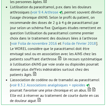
les personnes âgées.
L’utilisation du paracétamol, p.ex. dans les douleurs
arthrosiques (
voir 9.4. Arthrose
), permet souvent d'éviter
l'usage chronique d’AINS. Selon le profil du patient, on
recommande des doses de 2 g à 4 g de paracétamol par
jour selon un schéma fixe. Quelques études remettent en
question l’utilisation du paracétamol comme premier
choix dans le traitement des douleurs liées à l’arthrose
[
voir Folia de novembre 2016
et
Folia de février 2018
].
Le WOREL considère que le paracétamol doit être
envisagé seul ou en association avec les AINS chez les
patients souffrant d’arthrose.
Un recours systématique
à l’utilisation d’AINS par voie orale ou d’opioïdes pourrait
donner plus d’effets indésirables surtout chez des
patients âgés.
L’association de codéine ou de tramadol au paracétamol
(
voir 8.3.2. Associations analgésiques + opioïdes
)
pourrait favoriser une prise chronique et un abus.
Elle est à réserver au traitement de courte durée en cas
de douleur aiguë.