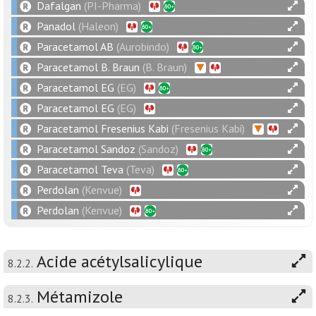
Dafalgan
(PI-Pharma)
Panadol
(Haleon)
Paracetamol AB
(Aurobindo)
Paracetamol B. Braun
(B. Braun)
Paracetamol EG
(EG)
Paracetamol EG
(EG)
Paracetamol Fresenius Kabi
(Fresenius Kabi)
Paracetamol Sandoz
(Sandoz)
Paracetamol Teva
(Teva)
Perdolan
(Kenvue)
Perdolan
(Kenvue)
Acide acétylsalicylique
8.2.2.
Métamizole
8.2.3.