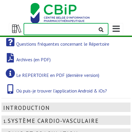
Afficher/m
la
Afficher/masquer
barre
la
Questions fréquentes concernant le Répertoire
de
table
navigation
des
Archives (en PDF)
matières
Le REPERTOIRE en PDF (dernière version)
Où puis-je trouver l'application Android & iOs?
INTRODUCTION
SYSTÈME CARDIO-VASCULAIRE
1.