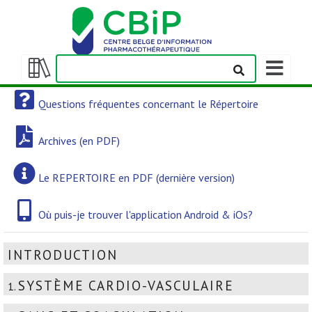
Afficher/m
la
Afficher/masquer
barre
la
Questions fréquentes concernant le Répertoire
de
table
navigation
des
Archives (en PDF)
matières
Le REPERTOIRE en PDF (dernière version)
Où puis-je trouver l'application Android & iOs?
INTRODUCTION
SYSTÈME CARDIO-VASCULAIRE
1.