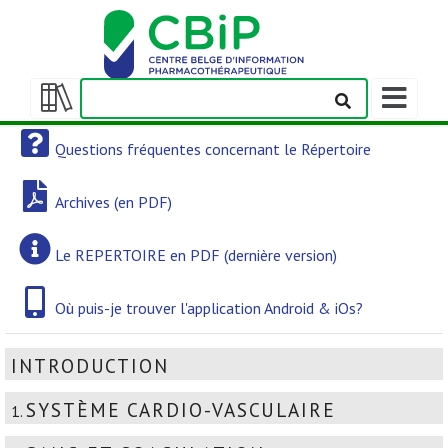
Afficher/m
la
Afficher/masquer
barre
la
Questions fréquentes concernant le Répertoire
de
table
navigation
des
Archives (en PDF)
matières
Le REPERTOIRE en PDF (dernière version)
Où puis-je trouver l'application Android & iOs?
INTRODUCTION
SYSTÈME CARDIO-VASCULAIRE
1.