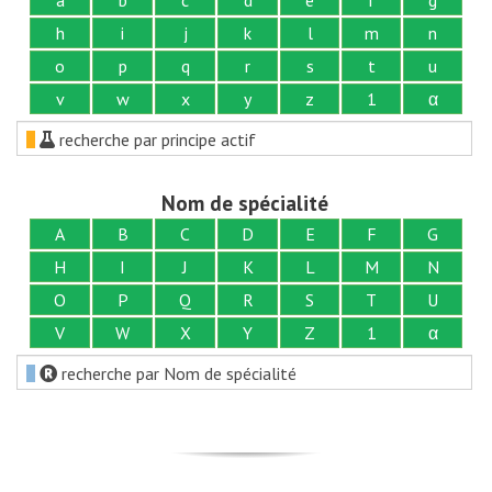
h
i
j
k
l
m
n
o
p
q
r
s
t
u
v
w
x
y
z
1
α
recherche par principe actif
Nom de spécialité
A
B
C
D
E
F
G
H
I
J
K
L
M
N
O
P
Q
R
S
T
U
V
W
X
Y
Z
1
α
recherche par Nom de spécialité