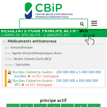
Afficher/m
la
RÉSULTATS POUR
PRINCIPE ACTIF
:
BCG
barre
2 NOMS DE SPÉCIALITÉ - 2 GROUPES DCI
de
Médicaments antitumoraux
navigation
13.
Immunothérapie
13.3.
Agents immunothérapeutiques divers
13.3.4.
Bacillus Calmette-Guérin (BCG)
13.3.4.1.
Spécialités
13.3.4.1.1.
Bacilles Calmette-Guérin
•
200 000 000 à 3 000 000 000
bacilles
no DCI: biologique
Bacilles Calmette-Guérin
•
200 000 000 à 800 000 000
UFC
no DCI: biologique
principe actif
a
b
c
d
e
f
g