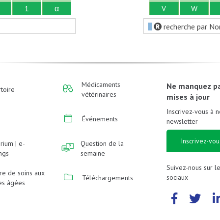
1
α
V
W
recherche par No
Médicaments
Ne manquez p
toire
vétérinaires
mises à jour
Inscrivez-vous à n
Événements
newsletter
Inscrivez-vou
rium | e-
Question de la
ings
semaine
Suivez-nous sur l
re de soins aux
sociaux
Téléchargements
es âgées