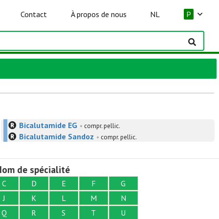
Contact
À propos de nous
NL
P
Bicalutamide EG
•
compr. pellic.
Bicalutamide Sandoz
•
compr. pellic.
om de spécialité
C
D
E
F
G
J
K
L
M
N
Q
R
S
T
U