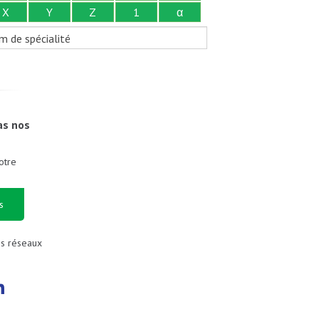
X
Y
Z
1
α
m de spécialité
as nos
otre
s
es réseaux