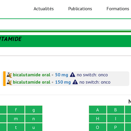
Actualités
Publications
Formations
UTAMIDE
bicalutamide oral
•
50 mg
no switch: onco
bicalutamide oral
•
150 mg
no switch: onco
N
f
g
A
B
m
n
H
I
t
u
O
P