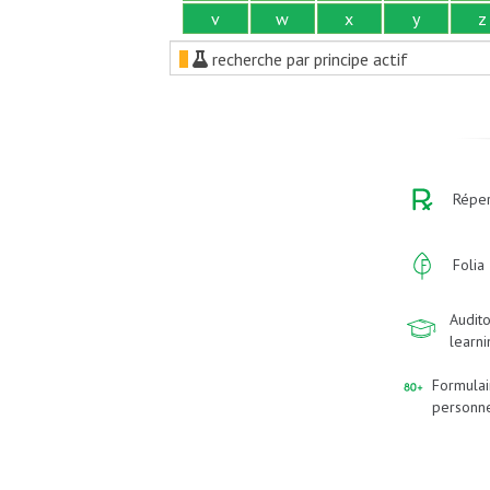
v
w
x
y
z
recherche par principe actif
Réper
Folia
Audito
learn
Formulai
personn