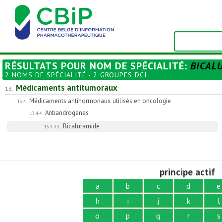
RÉSULTATS POUR
NOM DE SPÉCIALITÉ
:
BICAL
2 NOMS DE SPÉCIALITÉ - 2 GROUPES DCI
Médicaments antitumoraux
13.
Médicaments antihormonaux utilisés en oncologie
13.4.
Antiandrogènes
13.4.4.
Bicalutamide
13.4.4.3.
principe actif
a
b
c
d
e
h
i
j
k
l
o
p
q
r
s