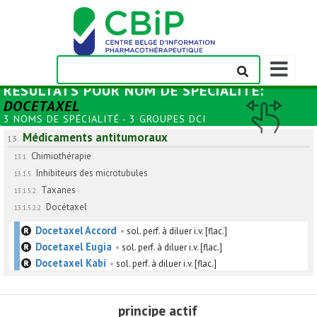
Afficher/m
la
RÉSULTATS POUR
NOM DE SPÉCIALITÉ
:
barre
DOCETAXEL
de
3 NOMS DE SPÉCIALITÉ - 3 GROUPES DCI
navigation
Médicaments antitumoraux
13.
Chimiothérapie
13.1.
Inhibiteurs des microtubules
13.1.5.
Taxanes
13.1.5.2.
Docétaxel
13.1.5.2.2.
Docetaxel Accord
•
sol. perf. à diluer i.v. [flac.]
Docetaxel Eugia
•
sol. perf. à diluer i.v. [flac.]
Docetaxel Kabi
•
sol. perf. à diluer i.v. [flac.]
principe actif