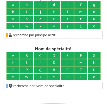
a
b
c
d
e
f
g
h
i
j
k
l
m
n
o
p
q
r
s
t
u
v
w
x
y
z
1
α
recherche par principe actif
Nom de spécialité
A
B
C
D
E
F
G
H
I
J
K
L
M
N
O
P
Q
R
S
T
U
V
W
X
Y
Z
1
α
recherche par Nom de spécialité