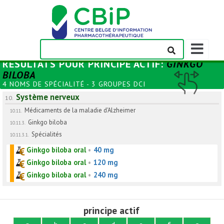
Afficher/m
la
RÉSULTATS POUR
PRINCIPE ACTIF
:
GINKGO
barre
BILOBA
de
4 NOMS DE SPÉCIALITÉ - 3 GROUPES DCI
navigation
Système nerveux
10.
Médicaments de la maladie d'Alzheimer
10.11.
Ginkgo biloba
10.11.3.
Spécialités
10.11.3.1.
Ginkgo biloba oral
•
40 mg
Ginkgo biloba oral
•
120 mg
Ginkgo biloba oral
•
240 mg
principe actif