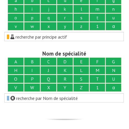
a
b
c
d
e
f
g
h
i
j
k
l
m
n
o
p
q
r
s
t
u
v
w
x
y
z
1
α
recherche par principe actif
Nom de spécialité
A
B
C
D
E
F
G
H
I
J
K
L
M
N
O
P
Q
R
S
T
U
V
W
X
Y
Z
1
α
recherche par Nom de spécialité