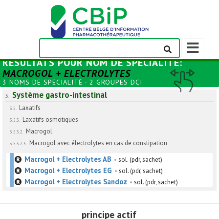
Afficher/m
la
RÉSULTATS POUR
NOM DE SPÉCIALITÉ
:
barre
MACROGOL + ELECTROLYTES
de
3 NOMS DE SPÉCIALITÉ - 2 GROUPES DCI
navigation
Système gastro-intestinal
3.
Laxatifs
3.5.
Laxatifs osmotiques
3.5.3.
Macrogol
3.5.3.2.
Macrogol avec électrolytes en cas de constipation
3.5.3.2.3.
Macrogol + Electrolytes AB
•
sol. (pdr, sachet)
Macrogol + Electrolytes EG
•
sol. (pdr, sachet)
Macrogol + Electrolytes Sandoz
•
sol. (pdr, sachet)
principe actif