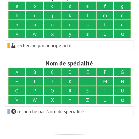
a
b
c
d
e
f
g
h
i
j
k
l
m
n
o
p
q
r
s
t
u
v
w
x
y
z
1
α
recherche par principe actif
Nom de spécialité
A
B
C
D
E
F
G
H
I
J
K
L
M
N
O
P
Q
R
S
T
U
V
W
X
Y
Z
1
α
recherche par Nom de spécialité