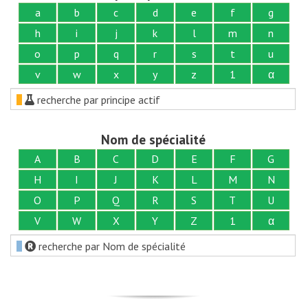
a
b
c
d
e
f
g
h
i
j
k
l
m
n
o
p
q
r
s
t
u
v
w
x
y
z
1
α
recherche par principe actif
Nom de spécialité
A
B
C
D
E
F
G
H
I
J
K
L
M
N
O
P
Q
R
S
T
U
V
W
X
Y
Z
1
α
recherche par Nom de spécialité