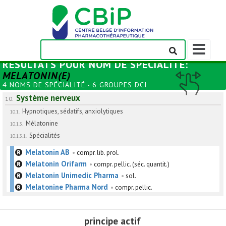
Afficher/m
la
RÉSULTATS POUR
NOM DE SPÉCIALITÉ
:
barre
MELATONIN(E)
de
4 NOMS DE SPÉCIALITÉ - 6 GROUPES DCI
navigation
Système nerveux
10.
Hypnotiques, sédatifs, anxiolytiques
10.1.
Mélatonine
10.1.3.
Spécialités
10.1.3.1.
Melatonin AB
•
compr. lib. prol.
Melatonin Orifarm
•
compr. pellic. (séc. quantit.)
Melatonin Unimedic Pharma
•
sol.
Melatonine Pharma Nord
•
compr. pellic.
principe actif