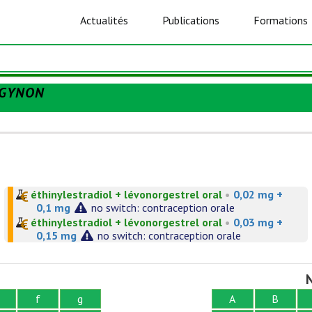
Actualités
Publications
Formations
GYNON
éthinylestradiol + lévonorgestrel oral
•
0,02 mg +
0,1 mg
no switch: contraception orale
éthinylestradiol + lévonorgestrel oral
•
0,03 mg +
0,15 mg
no switch: contraception orale
N
f
g
A
B