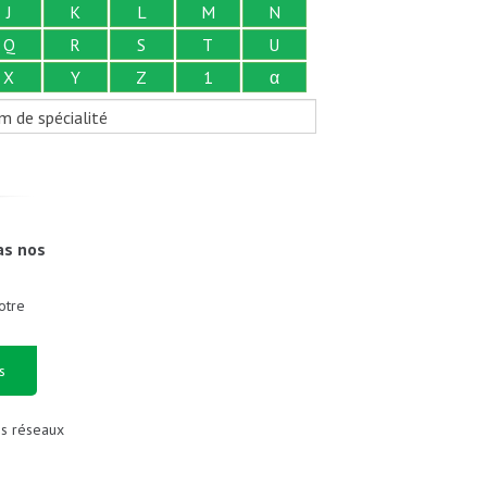
J
K
L
M
N
Q
R
S
T
U
X
Y
Z
1
α
m de spécialité
as nos
otre
s
es réseaux