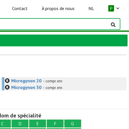
Contact
À propos de nous
NL
P
Microgynon 20
•
compr. enr.
Microgynon 30
•
compr. enr.
om de spécialité
C
D
E
F
G