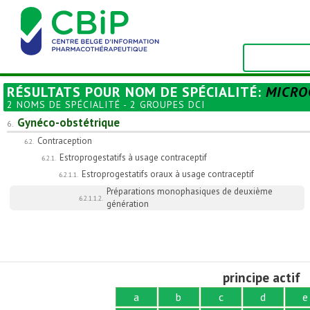
RÉSULTATS POUR
NOM DE SPÉCIALITÉ
:
MICRO
2 NOMS DE SPÉCIALITÉ - 2 GROUPES DCI
Gynéco-obstétrique
6.
Contraception
6.2.
Estroprogestatifs à usage contraceptif
6.2.1.
Estroprogestatifs oraux à usage contraceptif
6.2.1.1.
Préparations monophasiques de deuxième
6.2.1.1.2.
génération
principe actif
a
b
c
d
e