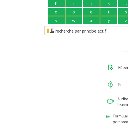
h
i
j
k
l
o
p
q
r
s
v
w
x
y
z
recherche par principe actif
Réper
Folia
Audito
learn
Formulai
personn