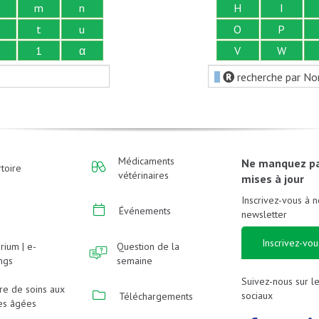
m
n
H
I
t
u
O
P
1
α
V
W
recherche par No
Médicaments
Ne manquez p
toire
vétérinaires
mises à jour
Inscrivez-vous à n
Événements
newsletter
Inscrivez-vou
rium | e-
Question de la
ings
semaine
Suivez-nous sur l
re de soins aux
sociaux
Téléchargements
es âgées