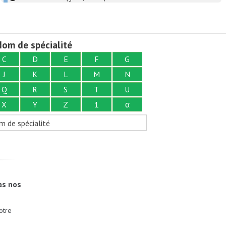
om de spécialité
C
D
E
F
G
J
K
L
M
N
Q
R
S
T
U
X
Y
Z
1
α
m de spécialité
as nos
otre