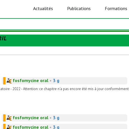
Actualités
Publications
Formations
IL
fosfomycine oral
•
3 g
toire - 2022 - Attention: ce chapitre n'a pas encore été mis à jour conformémen
fosfomycine oral
•
3 g
fosfomycine oral
•
3 g