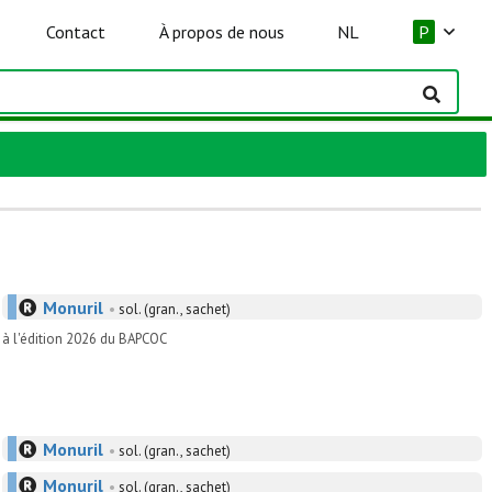
Contact
À propos de nous
NL
P
Monuril
•
sol. (gran., sachet)
t à l'édition 2026 du BAPCOC
Monuril
•
sol. (gran., sachet)
Monuril
•
sol. (gran., sachet)