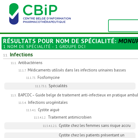
RÉSULTATS POUR
NOM DE SPÉCIALITÉ
:
MONUR
1 NOM DE SPÉCIALITÉ - 1 GROUPE DCI
Infections
11.
Antibactériens
11.1.
Médicaments utilisés dans les infections urinaires basses
11.1.7.
Fosfomycine
11.1.7.3.
Spécialités
11.1.7.3.1.
BAPCOC – Guide belge de traitement anti-infectieux en pratique ambula
11.5.
Infections urogénitales
11.5.4.
Cystite aiguë
11.5.4.1.
Traitement antimicrobien
11.5.4.1.2.
Cystite chez les femmes sans risque accru
11.5.4.1.2.1.
Cystite chez les patients présentant un