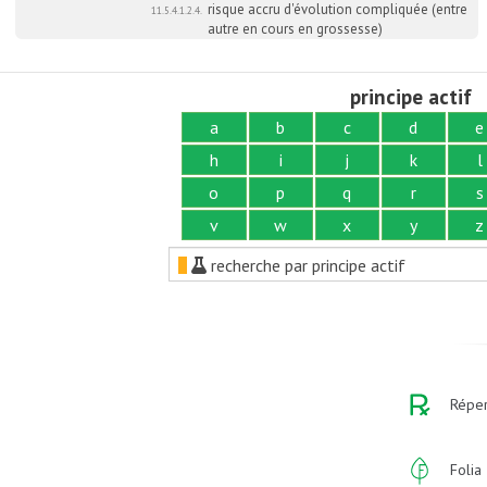
risque accru d'évolution compliquée (entre
11.5.4.1.2.4.
autre en cours en grossesse)
principe actif
a
b
c
d
e
h
i
j
k
l
o
p
q
r
s
v
w
x
y
z
recherche par principe actif
Réper
Folia