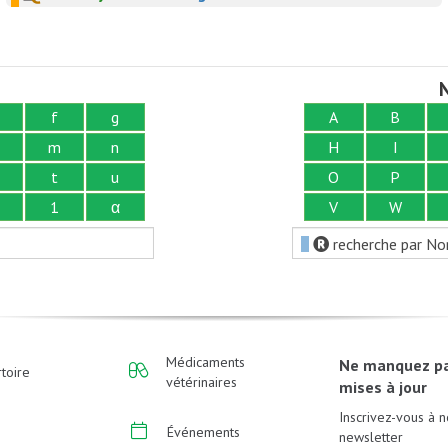
N
f
g
A
B
m
n
H
I
t
u
O
P
1
α
V
W
recherche par No
Médicaments
Ne manquez p
toire
vétérinaires
mises à jour
Inscrivez-vous à n
Événements
newsletter