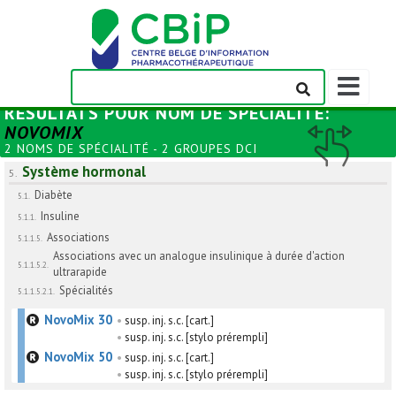
Afficher/m
la
RÉSULTATS POUR
NOM DE SPÉCIALITÉ
:
barre
NOVOMIX
de
2 NOMS DE SPÉCIALITÉ - 2 GROUPES DCI
navigation
Système hormonal
5.
Diabète
5.1.
Insuline
5.1.1.
Associations
5.1.1.5.
Associations avec un analogue insulinique à durée d'action
5.1.1.5.2.
ultrarapide
Spécialités
5.1.1.5.2.1.
NovoMix 30
•
susp. inj. s.c. [cart.]
•
susp. inj. s.c. [stylo prérempli]
NovoMix 50
•
susp. inj. s.c. [cart.]
•
susp. inj. s.c. [stylo prérempli]