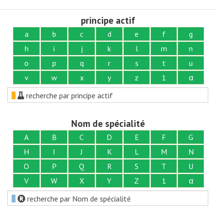
principe actif
a
b
c
d
e
f
g
h
i
j
k
l
m
n
o
p
q
r
s
t
u
v
w
x
y
z
1
α
recherche par principe actif
Nom de spécialité
A
B
C
D
E
F
G
H
I
J
K
L
M
N
O
P
Q
R
S
T
U
V
W
X
Y
Z
1
α
recherche par Nom de spécialité