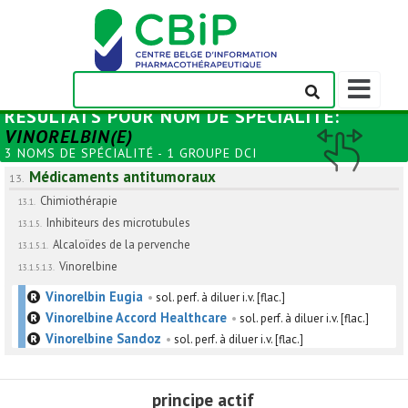
Afficher/m
la
RÉSULTATS POUR
NOM DE SPÉCIALITÉ
:
barre
VINORELBIN(E)
de
3 NOMS DE SPÉCIALITÉ - 1 GROUPE DCI
navigation
Médicaments antitumoraux
13.
Chimiothérapie
13.1.
Inhibiteurs des microtubules
13.1.5.
Alcaloïdes de la pervenche
13.1.5.1.
Vinorelbine
13.1.5.1.3.
Vinorelbin Eugia
•
sol. perf. à diluer i.v. [flac.]
Vinorelbine Accord Healthcare
•
sol. perf. à diluer i.v. [flac.]
Vinorelbine Sandoz
•
sol. perf. à diluer i.v. [flac.]
principe actif