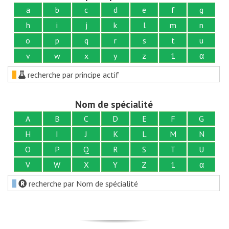
a
b
c
d
e
f
g
h
i
j
k
l
m
n
o
p
q
r
s
t
u
v
w
x
y
z
1
α
recherche par principe actif
Nom de spécialité
A
B
C
D
E
F
G
H
I
J
K
L
M
N
O
P
Q
R
S
T
U
V
W
X
Y
Z
1
α
recherche par Nom de spécialité