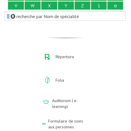
V
W
X
Y
Z
1
α
recherche par Nom de spécialité
Répertoire
Folia
Auditorium | e-
learnings
Formulaire de soins
aux personnes