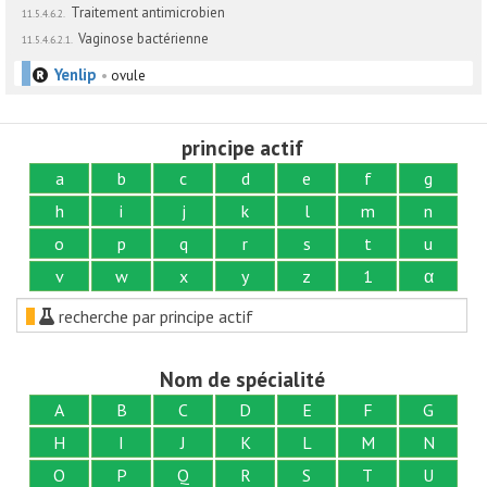
Traitement antimicrobien
11.5.4.6.2.
Vaginose bactérienne
11.5.4.6.2.1.
Yenlip
•
ovule
principe actif
a
b
c
d
e
f
g
h
i
j
k
l
m
n
o
p
q
r
s
t
u
v
w
x
y
z
1
α
recherche par principe actif
Nom de spécialité
A
B
C
D
E
F
G
H
I
J
K
L
M
N
O
P
Q
R
S
T
U