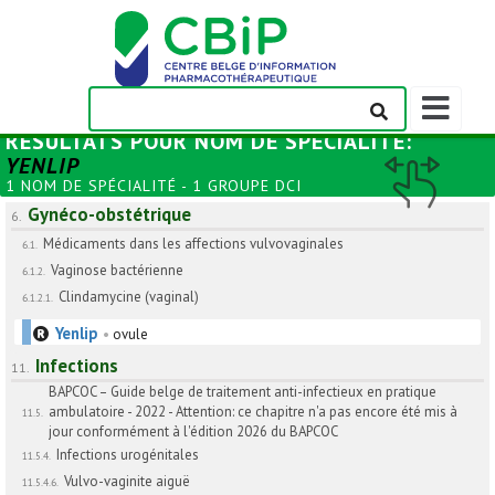
Afficher/m
la
RÉSULTATS POUR
NOM DE SPÉCIALITÉ
:
barre
YENLIP
de
1 NOM DE SPÉCIALITÉ - 1 GROUPE DCI
navigation
Gynéco-obstétrique
6.
Médicaments dans les affections vulvovaginales
6.1.
Vaginose bactérienne
6.1.2.
Clindamycine (vaginal)
6.1.2.1.
Yenlip
•
ovule
Infections
11.
BAPCOC – Guide belge de traitement anti-infectieux en pratique
ambulatoire - 2022 - Attention: ce chapitre n'a pas encore été mis à
11.5.
jour conformément à l'édition 2026 du BAPCOC
Infections urogénitales
11.5.4.
Vulvo-vaginite aiguë
11.5.4.6.