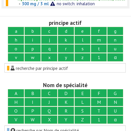
•
300 mg / 3 ml
no switch: inhalation
principe actif
a
b
c
d
e
f
g
h
i
j
k
l
m
n
o
p
q
r
s
t
u
v
w
x
y
z
1
α
recherche par principe actif
Nom de spécialité
A
B
C
D
E
F
G
H
I
J
K
L
M
N
O
P
Q
R
S
T
U
V
W
X
Y
Z
1
α
recherche par Nom de spécialité