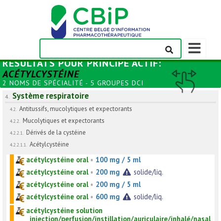
Afficher/m
la
RÉSULTATS POUR
PRINCIPE ACTIF
:
barre
ACÉTYLCYSTÉINE
de
2 NOMS DE SPÉCIALITÉ - 5 GROUPES DCI
navigation
Système respiratoire
4.
Antitussifs, mucolytiques et expectorants
4.2.
Mucolytiques et expectorants
4.2.2.
Dérivés de la cystéine
4.2.2.1.
Acétylcystéine
4.2.2.1.1.
acétylcystéine oral
•
100 mg / 5 ml
acétylcystéine oral
•
200 mg
solide/liq.
acétylcystéine oral
•
200 mg / 5 ml
acétylcystéine oral
•
600 mg
solide/liq.
acétylcystéine solution
injection/perfusion/instillation/auriculaire/inhalé/nasal