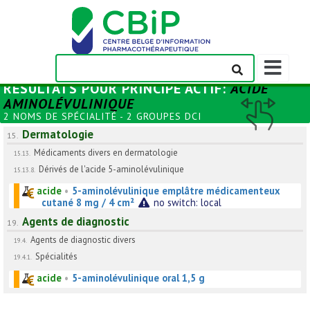
Afficher/m
la
RÉSULTATS POUR
PRINCIPE ACTIF
:
ACIDE
barre
AMINOLÉVULINIQUE
de
2 NOMS DE SPÉCIALITÉ - 2 GROUPES DCI
navigation
Dermatologie
15.
Médicaments divers en dermatologie
15.13.
Dérivés de l'acide 5-aminolévulinique
15.13.8.
acide
•
5-aminolévulinique emplâtre médicamenteux
cutané 8 mg / 4 cm²
no switch: local
Agents de diagnostic
19.
Agents de diagnostic divers
19.4.
Spécialités
19.4.1.
acide
•
5-aminolévulinique oral 1,5 g