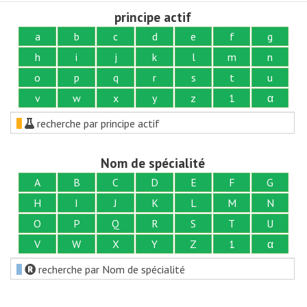
principe actif
a
b
c
d
e
f
g
h
i
j
k
l
m
n
o
p
q
r
s
t
u
v
w
x
y
z
1
α
recherche par principe actif
Nom de spécialité
A
B
C
D
E
F
G
H
I
J
K
L
M
N
O
P
Q
R
S
T
U
V
W
X
Y
Z
1
α
recherche par Nom de spécialité