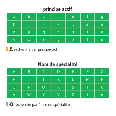
principe actif
a
b
c
d
e
f
g
h
i
j
k
l
m
n
o
p
q
r
s
t
u
v
w
x
y
z
1
α
recherche par principe actif
Nom de spécialité
A
B
C
D
E
F
G
H
I
J
K
L
M
N
O
P
Q
R
S
T
U
V
W
X
Y
Z
1
α
recherche par Nom de spécialité