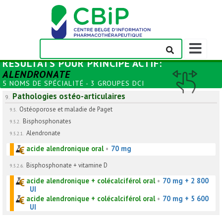
Afficher/m
la
RÉSULTATS POUR
PRINCIPE ACTIF
:
barre
ALENDRONATE
de
5 NOMS DE SPÉCIALITÉ - 3 GROUPES DCI
navigation
Pathologies ostéo-articulaires
9.
Ostéoporose et maladie de Paget
9.5.
Bisphosphonates
9.5.2.
Alendronate
9.5.2.1.
acide alendronique oral
•
70 mg
Bisphosphonate + vitamine D
9.5.2.6.
acide alendronique + colécalciférol oral
•
70 mg + 2 800
UI
acide alendronique + colécalciférol oral
•
70 mg + 5 600
UI