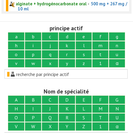
alginate + hydrogénocarbonate oral
•
500 mg + 267 mg /
10 ml
principe actif
a
b
c
d
e
f
g
h
i
j
k
l
m
n
o
p
q
r
s
t
u
v
w
x
y
z
1
α
recherche par principe actif
Nom de spécialité
A
B
C
D
E
F
G
H
I
J
K
L
M
N
O
P
Q
R
S
T
U
V
W
X
Y
Z
1
α