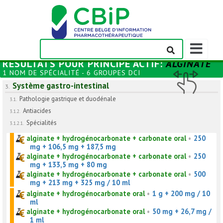
Afficher/m
la
RÉSULTATS POUR
PRINCIPE ACTIF
:
ALGINATE
barre
1 NOM DE SPÉCIALITÉ - 6 GROUPES DCI
de
Système gastro-intestinal
navigation
3.
Pathologie gastrique et duodénale
3.1.
Antiacides
3.1.2.
Spécialités
3.1.2.1.
alginate + hydrogénocarbonate + carbonate oral
•
250
mg + 106,5 mg + 187,5 mg
alginate + hydrogénocarbonate + carbonate oral
•
250
mg + 133,5 mg + 80 mg
alginate + hydrogénocarbonate + carbonate oral
•
500
mg + 213 mg + 325 mg / 10 ml
alginate + hydrogénocarbonate oral
•
1 g + 200 mg / 10
ml
alginate + hydrogénocarbonate oral
•
50 mg + 26,7 mg /
1 ml