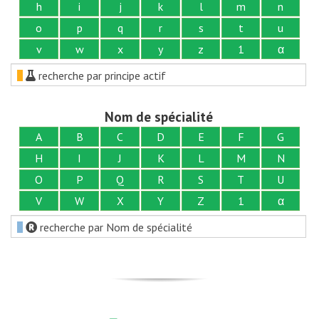
h
i
j
k
l
m
n
o
p
q
r
s
t
u
v
w
x
y
z
1
α
recherche par principe actif
Nom de spécialité
A
B
C
D
E
F
G
H
I
J
K
L
M
N
O
P
Q
R
S
T
U
V
W
X
Y
Z
1
α
recherche par Nom de spécialité