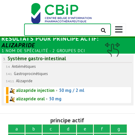
Afficher/m
la
RÉSULTATS POUR
PRINCIPE ACTIF
:
barre
ALIZAPRIDE
de
1 NOM DE SPÉCIALITÉ - 2 GROUPES DCI
navigation
Système gastro-intestinal
3.
Antiémétiques
3.4.
Gastroprocinétiques
3.4.1.
Alizapride
3.4.1.1.
alizapride injection
•
50 mg / 2 ml
alizapride oral
•
50 mg
principe actif
a
b
c
d
e
f
g