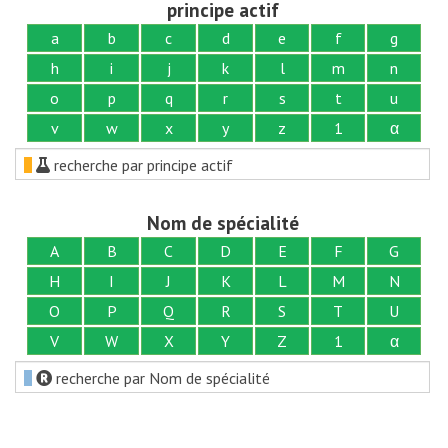
principe actif
a
b
c
d
e
f
g
h
i
j
k
l
m
n
o
p
q
r
s
t
u
v
w
x
y
z
1
α
recherche par principe actif
Nom de spécialité
A
B
C
D
E
F
G
H
I
J
K
L
M
N
O
P
Q
R
S
T
U
V
W
X
Y
Z
1
α
recherche par Nom de spécialité