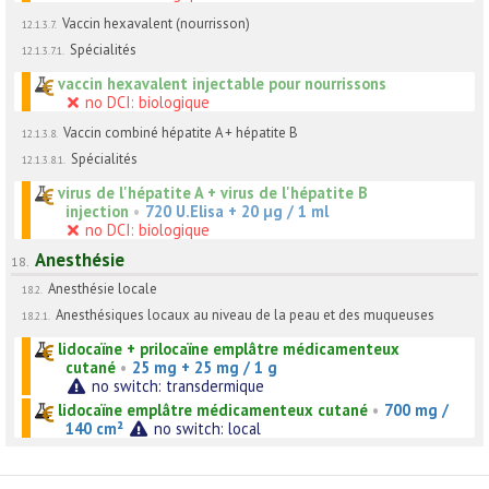
Vaccin hexavalent (nourrisson)
12.1.3.7.
Spécialités
12.1.3.7.1.
vaccin hexavalent injectable pour nourrissons
no DCI: biologique
Vaccin combiné hépatite A + hépatite B
12.1.3.8.
Spécialités
12.1.3.8.1.
virus de l'hépatite A + virus de l'hépatite B
injection
•
720 U.Elisa + 20 µg / 1 ml
no DCI: biologique
Anesthésie
18.
Anesthésie locale
18.2.
Anesthésiques locaux au niveau de la peau et des muqueuses
18.2.1.
lidocaïne + prilocaïne emplâtre médicamenteux
cutané
•
25 mg + 25 mg / 1 g
no switch: transdermique
lidocaïne emplâtre médicamenteux cutané
•
700 mg /
140 cm²
no switch: local