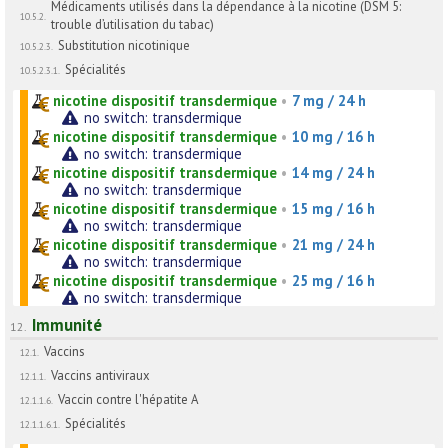
Médicaments utilisés dans la dépendance à la nicotine (DSM 5:
10.5.2.
trouble d’utilisation du tabac)
Substitution nicotinique
10.5.2.3.
Spécialités
10.5.2.3.1.
nicotine dispositif transdermique
•
7 mg / 24 h
no switch: transdermique
nicotine dispositif transdermique
•
10 mg / 16 h
no switch: transdermique
nicotine dispositif transdermique
•
14 mg / 24 h
no switch: transdermique
nicotine dispositif transdermique
•
15 mg / 16 h
no switch: transdermique
nicotine dispositif transdermique
•
21 mg / 24 h
no switch: transdermique
nicotine dispositif transdermique
•
25 mg / 16 h
no switch: transdermique
Immunité
12.
Vaccins
12.1.
Vaccins antiviraux
12.1.1.
Vaccin contre l'hépatite A
12.1.1.6.
Spécialités
12.1.1.6.1.