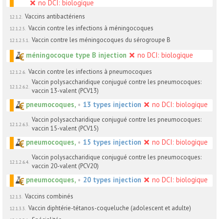
no DCI: biologique
Vaccins antibactériens
12.1.2.
Vaccin contre les infections à méningocoques
12.1.2.5.
Vaccin contre les méningocoques du sérogroupe B
12.1.2.5.1.
méningocoque type B injection
no DCI: biologique
Vaccin contre les infections à pneumocoques
12.1.2.6.
Vaccin polysaccharidique conjugué contre les pneumocoques:
12.1.2.6.2.
vaccin 13-valent (PCV13)
pneumocoques,
•
13 types injection
no DCI: biologique
Vaccin polysaccharidique conjugué contre les pneumocoques:
12.1.2.6.3.
vaccin 15-valent (PCV15)
pneumocoques,
•
15 types injection
no DCI: biologique
Vaccin polysaccharidique conjugué contre les pneumocoques:
12.1.2.6.4.
vaccin 20-valent (PCV20)
pneumocoques,
•
20 types injection
no DCI: biologique
Vaccins combinés
12.1.3.
Vaccin diphtérie-tétanos-coqueluche (adolescent et adulte)
12.1.3.3.