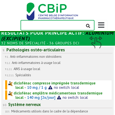
Afficher/m
la
RÉSULTATS POUR
PRINCIPE ACTIF
:
ALUMINIUM
barre
(EXCIPIENT)
de
32 NOMS DE SPÉCIALITÉ - 36 GROUPES DCI
navigation
Pathologies ostéo-articulaires
9.
Anti-inflammatoires non stéroïdiens
9.1.
Anti-inflammatoires à usage local
9.1.2.
AINS à usage local
9.1.2.1.
Spécialités
9.1.2.1.1.
diclofénac compresse imprégnée transdermique
local
•
10 mg / 1 g
no switch: local
diclofénac emplâtre médicamenteux transdermique
local
•
140 mg [2x/jour]
no switch: local
Système nerveux
10.
Médicaments utilisés dans le cadre de la dépendance
10.5.