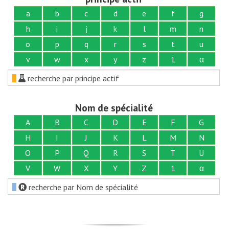
a
b
c
d
e
f
g
h
i
j
k
l
m
n
o
p
q
r
s
t
u
v
w
x
y
z
1
α
recherche par principe actif
Nom de spécialité
A
B
C
D
E
F
G
H
I
J
K
L
M
N
O
P
Q
R
S
T
U
V
W
X
Y
Z
1
α
recherche par Nom de spécialité