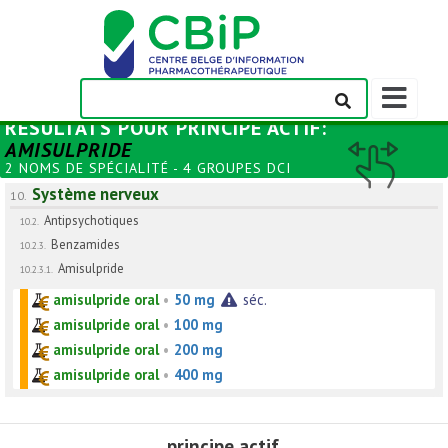
Afficher/m
la
RÉSULTATS POUR
PRINCIPE ACTIF
:
barre
AMISULPRIDE
de
2 NOMS DE SPÉCIALITÉ - 4 GROUPES DCI
navigation
Système nerveux
10.
Antipsychotiques
10.2.
Benzamides
10.2.3.
Amisulpride
10.2.3.1.
amisulpride oral
•
50 mg
séc.
amisulpride oral
•
100 mg
amisulpride oral
•
200 mg
amisulpride oral
•
400 mg
principe actif